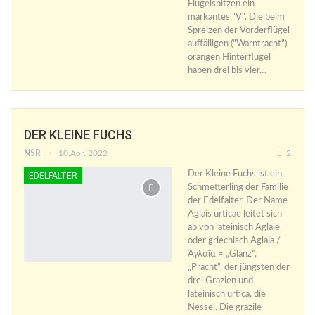
Flügelspitzen ein
markantes "V". Die beim
Spreizen der Vorderflügel
auffälligen ("Warntracht")
orangen Hinterflügel
haben drei bis vier…
DER KLEINE FUCHS
NSR
10.Apr. 2022
2
Der Kleine Fuchs ist ein
EDELFALTER
Schmetterling der Familie
der Edelfalter. Der Name
Aglais urticae leitet sich
ab von lateinisch Aglaie
oder griechisch Aglaia /
Ἀγλαΐα = „Glanz“,
„Pracht“, der jüngsten der
drei Grazien und
lateinisch urtica, die
Nessel. Die grazile