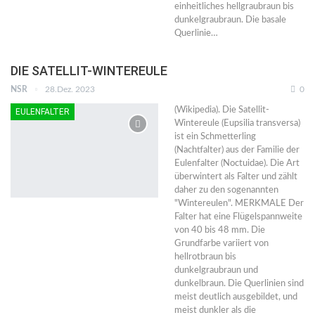
einheitliches hellgraubraun bis
dunkelgraubraun. Die basale
Querlinie…
DIE SATELLIT-WINTEREULE
NSR
28.Dez. 2023
0
(Wikipedia). Die Satellit-
EULENFALTER
Wintereule (Eupsilia transversa)
ist ein Schmetterling
(Nachtfalter) aus der Familie der
Eulenfalter (Noctuidae). Die Art
überwintert als Falter und zählt
daher zu den sogenannten
"Wintereulen". MERKMALE Der
Falter hat eine Flügelspannweite
von 40 bis 48 mm. Die
Grundfarbe variiert von
hellrotbraun bis
dunkelgraubraun und
dunkelbraun. Die Querlinien sind
meist deutlich ausgebildet, und
meist dunkler als die