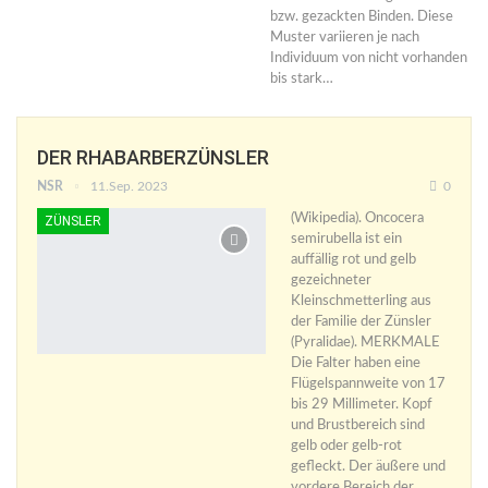
bzw. gezackten Binden. Diese
Muster variieren je nach
Individuum von nicht vorhanden
bis stark…
DER RHABARBERZÜNSLER
NSR
11.Sep. 2023
0
(Wikipedia). Oncocera
ZÜNSLER
semirubella ist ein
auffällig rot und gelb
gezeichneter
Kleinschmetterling aus
der Familie der Zünsler
(Pyralidae). MERKMALE
Die Falter haben eine
Flügelspannweite von 17
bis 29 Millimeter. Kopf
und Brustbereich sind
gelb oder gelb-rot
gefleckt. Der äußere und
vordere Bereich der