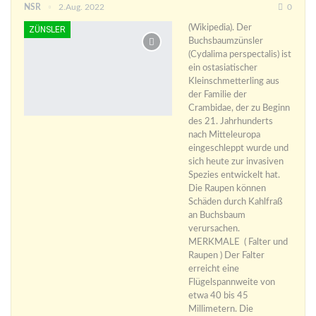
NSR
2.Aug. 2022
0
(Wikipedia). Der
ZÜNSLER
Buchsbaumzünsler
(Cydalima perspectalis) ist
ein ostasiatischer
Kleinschmetterling aus
der Familie der
Crambidae, der zu Beginn
des 21. Jahrhunderts
nach Mitteleuropa
eingeschleppt wurde und
sich heute zur invasiven
Spezies entwickelt hat.
Die Raupen können
Schäden durch Kahlfraß
an Buchsbaum
verursachen.
MERKMALE ( Falter und
Raupen ) Der Falter
erreicht eine
Flügelspannweite von
etwa 40 bis 45
Millimetern. Die