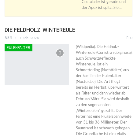
Costalader ist gerade und
der Apex ist spitz. Sie…
DIE FELDHOLZ-WINTEREULE
NSR
1.Feb. 2024
0
(Wikipedia). Die Feldholz-
EULENFALTER
Wintereule (Conistra rubiginosa),
auch Schwarzgefleckte
Wintereule, ist ein
Schmetterling (Nachtfalter) aus
der Familie der Eulenfalter
(Noctuidae). Die Art fliegt
bereits im Herbst, überwintert
als Falter und dann wieder ab
Februar/März. Sie wird deshalb
zu den sogenannten
„Wintereulen“ gezählt. Der
Falter hat eine Flügelspannweite
von 31 bis 36 Millimeter. Der
Saumrand ist schwach gebogen.
Die Grundfarbe ist ein relativ