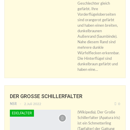
Geschlechter gleich
gefärbt. Ihre
Vorderflügeloberseiten
sind orangerot gefärbt
und haben einen breiten,
dunkelbraunen
Außenrand (Saumbinde).
Nahe diesem Rand sind
mehrere dunkle
Würfelflecken erkennbar.
Die Hinterflügel sind
dunkelbraun gefärbt und
haben eine…
DER GROSSE SCHILLERFALTER
NSR
2.Juli 2022
0
(Wikipedia). Der Große
EDELFALTER
Schillerfalter (Apatura iris)
ist ein Schmetterling
(Tagfalter) der Gattung