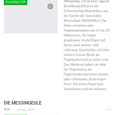
(Wikipedia). Die Braune Tageule
EULENFALTER
(Euclidia glyphica) ist ein
Schmetterling (Nachtfalter) aus
der Familie der Eulenfalter
(Noctuidae). MERKMALE Die
Falter erreichen eine
Flügelspannweite von 25 bis 30
Millimetern. Sie haben
graubraune Vorderflügel, auf
denen zwei dunkel- oder
rotbraune Querbinden und eine
weitere braune Binde am
Flügelaußenrand zu sehen sind.
Des Weiteren haben sie nahe
der Flügelspitze am
Flügelvorderrand einen dunkel-
oder rotbraunen, dreieckigen
Fleck. Die Hinterflügel sind
dunkelbraun und am äußeren…
DIE MESSINGEULE
NSR
30.Sep. 2022
0