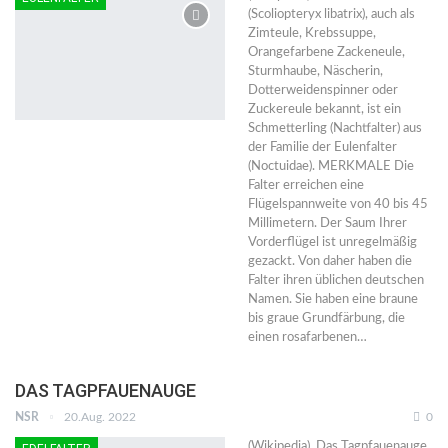
(Scoliopteryx libatrix), auch als
Zimteule, Krebssuppe,
Orangefarbene Zackeneule,
Sturmhaube, Näscherin,
Dotterweidenspinner oder
Zuckereule bekannt, ist ein
Schmetterling (Nachtfalter) aus
der Familie der Eulenfalter
(Noctuidae). MERKMALE Die
Falter erreichen eine
Flügelspannweite von 40 bis 45
Millimetern. Der Saum Ihrer
Vorderflügel ist unregelmäßig
gezackt. Von daher haben die
Falter ihren üblichen deutschen
Namen. Sie haben eine braune
bis graue Grundfärbung, die
einen rosafarbenen…
DAS TAGPFAUENAUGE
NSR
20.Aug. 2022
0
(Wikipedia). Das Tagpfauenauge