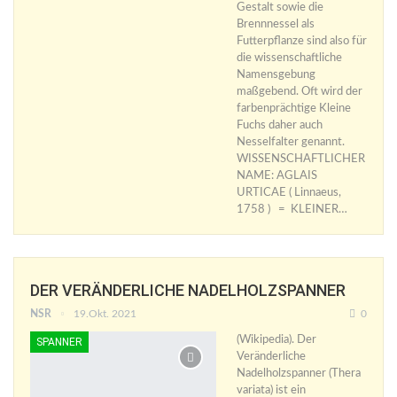
Gestalt sowie die
Brennnessel als
Futterpflanze sind also für
die wissenschaftliche
Namensgebung
maßgebend. Oft wird der
farbenprächtige Kleine
Fuchs daher auch
Nesselfalter genannt.
WISSENSCHAFTLICHER
NAME: AGLAIS
URTICAE ( Linnaeus,
1758 ) = KLEINER…
DER VERÄNDERLICHE NADELHOLZSPANNER
NSR
19.Okt. 2021
0
(Wikipedia). Der
SPANNER
Veränderliche
Nadelholzspanner (Thera
variata) ist ein