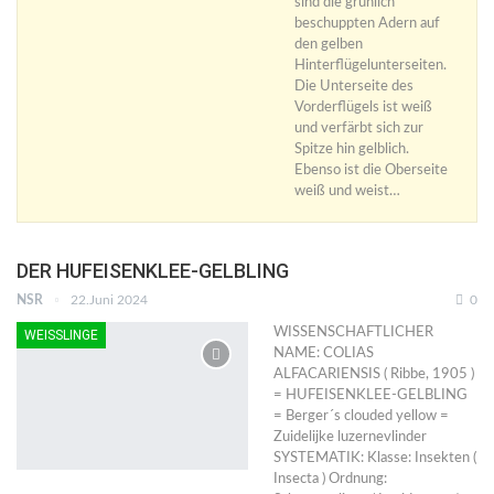
sind die grünlich
beschuppten Adern auf
den gelben
Hinterflügelunterseiten.
Die Unterseite des
Vorderflügels ist weiß
und verfärbt sich zur
Spitze hin gelblich.
Ebenso ist die Oberseite
weiß und weist…
DER HUFEISENKLEE-GELBLING
NSR
22.Juni 2024
0
WISSENSCHAFTLICHER
WEISSLINGE
NAME: COLIAS
ALFACARIENSIS ( Ribbe, 1905 )
= HUFEISENKLEE-GELBLING
= Berger´s clouded yellow =
Zuidelijke luzernevlinder
SYSTEMATIK: Klasse: Insekten (
Insecta ) Ordnung: