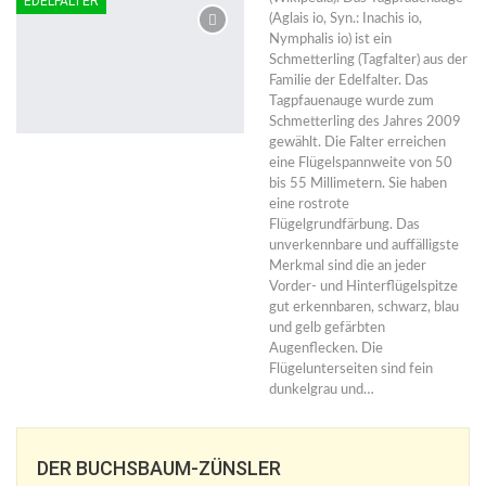
EDELFALTER
(Aglais io, Syn.: Inachis io,
Nymphalis io) ist ein
Schmetterling (Tagfalter) aus der
Familie der Edelfalter. Das
Tagpfauenauge wurde zum
Schmetterling des Jahres 2009
gewählt. Die Falter erreichen
eine Flügelspannweite von 50
bis 55 Millimetern. Sie haben
eine rostrote
Flügelgrundfärbung. Das
unverkennbare und auffälligste
Merkmal sind die an jeder
Vorder- und Hinterflügelspitze
gut erkennbaren, schwarz, blau
und gelb gefärbten
Augenflecken. Die
Flügelunterseiten sind fein
dunkelgrau und…
DER BUCHSBAUM-ZÜNSLER