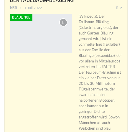
DER FAULBAUM-BLÄULING
NSR
1.Juli 2022
2
(Wikipedia). Der
BLÄULINGE
Faulbaum-Bläuling
(Celastrina argiolus), der
auch Garten-Bläuling
genannt wird, ist ein
Schmetterling (Tagfalter)
aus der Familie der
Bläulinge (Lycaenidae), der
vor allem in Mitteleuropa
vertreten ist. FALTER
Der Faulbaum-Bläuling ist
ein kleiner Falter von nur
20 bis 30 Millimetern
Flügelspannweite, der
zwar in fast allen
halboffenen Biotopen,
aber immer nur in
geringer Dichte
angetroffen wird. Sowohl
Männchen als auch
Weibchen sind blau