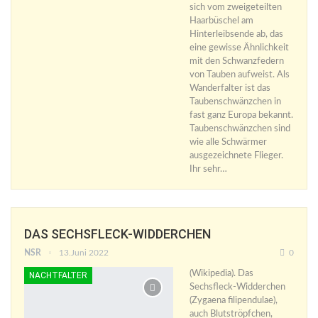
sich vom zweigeteilten
Haarbüschel am
Hinterleibsende ab, das
eine gewisse Ähnlichkeit
mit den Schwanzfedern
von Tauben aufweist. Als
Wanderfalter ist das
Taubenschwänzchen in
fast ganz Europa bekannt.
Taubenschwänzchen sind
wie alle Schwärmer
ausgezeichnete Flieger.
Ihr sehr…
DAS SECHSFLECK-WIDDERCHEN
NSR
13.Juni 2022
0
(Wikipedia). Das
NACHTFALTER
Sechsfleck-Widderchen
(Zygaena filipendulae),
auch Blutströpfchen,