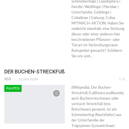
Schmetterlinge ( Lepidoptera )
Familie: Weißlinge ( Pieridae )
Unterfamilie: Gelblinge (
Coliadinae ) Gattung: Colias
MITMACH-AKTION: Haben Sie
vielleicht ebenfalls eine Sichtung
dieser oder einer anderen hier
beschriebenen Pflanzen- oder
Tierart im Verbreitungsraum
Ruhrgebiet gemacht? Schildern
Sie uns und…
DER BUCHEN-STRECKFUß
NSR
12.Mai 2024
0
(Wikipedia). Der Buchen-
RAUPEN
Streckfuß (Calliteara pudibunda),
auch Buchenrotschwanz oder
verkürzt Streckfuß bzw.
Rotschwanz genannt, ist ein
Schmetterling (Nachtfalter) aus
der Unterfamilie der
Trägspinner (Lymantriinae)