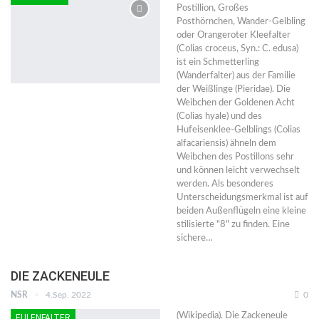
Postillion, Großes
Posthörnchen, Wander-Gelbling
oder Orangeroter Kleefalter
(Colias croceus, Syn.: C. edusa)
ist ein Schmetterling
(Wanderfalter) aus der Familie
der Weißlinge (Pieridae). Die
Weibchen der Goldenen Acht
(Colias hyale) und des
Hufeisenklee-Gelblings (Colias
alfacariensis) ähneln dem
Weibchen des Postillons sehr
und können leicht verwechselt
werden. Als besonderes
Unterscheidungsmerkmal ist auf
beiden Außenflügeln eine kleine
stilisierte "8" zu finden. Eine
sichere…
DIE ZACKENEULE
NSR
4.Sep. 2022
0
(Wikipedia). Die Zackeneule
EULENFALTER