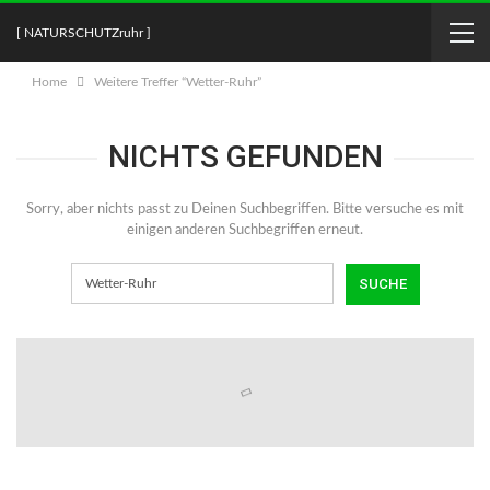
[ NATURSCHUTZruhr ]
Home
Weitere Treffer “Wetter-Ruhr”
NICHTS GEFUNDEN
Sorry, aber nichts passt zu Deinen Suchbegriffen. Bitte versuche es mit
einigen anderen Suchbegriffen erneut.