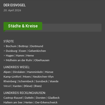
DER EISVOGEL
20. April 2026
Städte & Kreise
STÄDTE
>
Bochum
|
Bottrop
|
Dortmund
>
Duisburg
|
Essen
|
Gelsenkirchen
>
Hagen
|
Hamm
|
Herne
>
Mülheim an der Ruhr
|
Oberhausen
LANDKREIS WESEL:
Alpen
|
Dinslaken
|
Hamminkeln
|
Hünxe
Kamp-Lintfort
|
Moers
|
Neukirchen-Vlyn
Rheinberg
|
Schermbeck
|
Sonsbeck
|
Voerde
Wesel |
Xanten
|
(Kleve)
|
(Rees)
LANDKREIS RECKLINGHAUSEN:
Castrop-Rauxel
|
Datteln
|
Dorsten
|
Gladbeck
Haltern am See
|
Herten
|
Oer-Erkenschwick