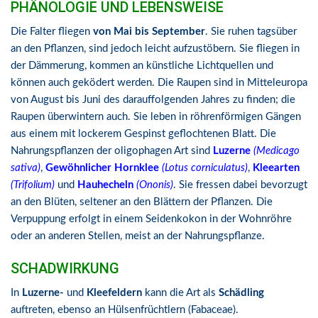
PHÄNOLOGIE UND LEBENSWEISE
Die Falter fliegen
von Mai bis September
. Sie ruhen tagsüber
an den Pflanzen, sind jedoch leicht aufzustöbern. Sie fliegen in
der Dämmerung, kommen an künstliche Lichtquellen und
können auch geködert werden. Die Raupen sind in Mitteleuropa
von August bis Juni des darauffolgenden Jahres zu finden; die
Raupen überwintern auch. Sie leben in röhrenförmigen Gängen
aus einem mit lockerem Gespinst geflochtenen Blatt. Die
Nahrungspflanzen der oligophagen Art sind
Luzerne
(Medicago
sativa)
,
Gewöhnlicher Hornklee
(Lotus corniculatus)
,
Kleearten
(Trifolium)
und
Hauhecheln
(Ononis)
. Sie fressen dabei bevorzugt
an den Blüten, seltener an den Blättern der Pflanzen. Die
Verpuppung erfolgt in einem Seidenkokon in der Wohnröhre
oder an anderen Stellen, meist an der Nahrungspflanze.
SCHADWIRKUNG
In
Luzerne-
und
Kleefeldern
kann die Art als
Schädling
auftreten, ebenso an Hülsenfrüchtlern (Fabaceae).