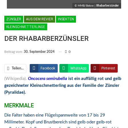
© MMB/Below |
Rhabarberzünsler
ZÜNSLER
AUS DEM REVIER
INSEKTEN
KLEINSCHMETTERLINGE
DER RHABARBERZÜNSLER
Beitrag vom
30. September 2024
0
Facebook
WhatsApp
Pinterest
Teilen...
(Wikipedia).
Oncocera semirubella
ist ein auffällig rot und gelb
Email
Linkedin
Telegram
gezeichneter Kleinschmetterling aus der Familie der Zünsler
Facebook Messenger
(Pyralidae).
MERKMALE
Die Falter haben eine Flügelspannweite von 17 bis 29
Millimeter. Kopf und Brustbereich sind gelb oder gelb-rot