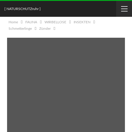
[ NATURSCHUTZruhr ]
Home
FAUNA
WIRBELLOSE
INSEKTEN
Schmetterlinge
Zünsler