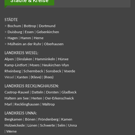
Städte & Kreise
STÄDTE
>
Bochum
|
Bottrop
|
Dortmund
>
Duisburg
|
Essen
|
Gelsenkirchen
>
Hagen
|
Hamm
|
Herne
>
Mülheim an der Ruhr
|
Oberhausen
LANDKREIS WESEL:
Alpen
|
Dinslaken
|
Hamminkeln
|
Hünxe
Kamp-Lintfort
|
Moers
|
Neukirchen-Vlyn
Rheinberg
|
Schermbeck
|
Sonsbeck
|
Voerde
Wesel |
Xanten
|
(Kleve)
|
(Rees)
LANDKREIS RECKLINGHAUSEN:
Castrop-Rauxel
|
Datteln
|
Dorsten
|
Gladbeck
Haltern am See
|
Herten
|
Oer-Erkenschwick
Marl
|
Recklinghausen
|
Waltrop
LANDKREIS UNNA:
Bergkamen
|
Bönen
|
Fröndenberg
|
Kamen
Holzwickede
|
Lünen
|
Schwerte
|
Selm
|
Unna
|
Werne