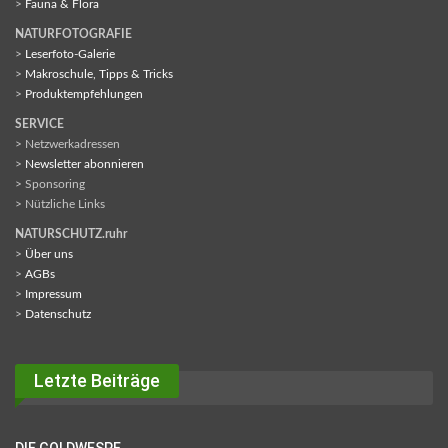
>
Fauna & Flora
NATURFOTOGRAFIE
>
Leserfoto-Galerie
>
Makroschule, Tipps & Tricks
>
Produktempfehlungen
SERVICE
> Netzwerkadressen
>
Newsletter abonnieren
> Sponsoring
> Nützliche Links
NATURSCHUTZ.ruhr
>
Über uns
>
AGBs
>
Impressum
>
Datenschutz
Letzte Beiträge
DIE GOLDWESPE