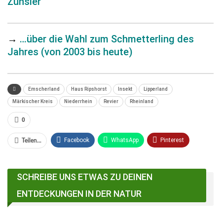
Zünsler
→
…über die Wahl zum Schmetterling des
Jahres (von 2003 bis heute)
Emscherland
Haus Ripshorst
Insekt
Lipperland
Märkischer Kreis
Niederrhein
Revier
Rheinland
0
Facebook
WhatsApp
Pinterest
Teilen...
Email
Linkedin
Telegram
SCHREIBE UNS ETWAS ZU DEINEN
Facebook Messenger
ENTDECKUNGEN IN DER NATUR