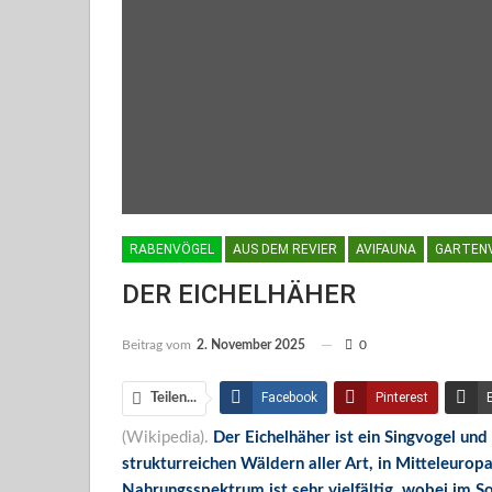
RABENVÖGEL
AUS DEM REVIER
AVIFAUNA
GARTEN
DER EICHELHÄHER
Beitrag vom
2. November 2025
0
Facebook
Pinterest
Teilen...
(Wikipedia).
Der Eichelhäher ist ein Singvogel und 
Facebook Messenger
strukturreichen Wäldern aller Art, in Mitteleuro
Nahrungsspektrum ist sehr vielfältig, wobei im S