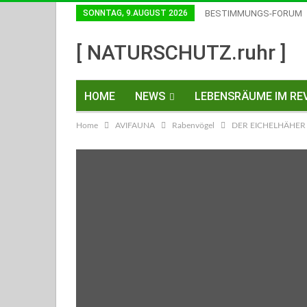
SONNTAG, 9.AUGUST 2026
BESTIMMUNGS-FORUM
Einwilligungen Widerrufen
[ NATURSCHUTZ.ruhr ]
HOME
NEWS
LEBENSRÄUME IM REV
Home
AVIFAUNA
Rabenvögel
DER EICHELHÄHER
KONTAKT