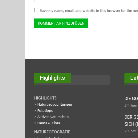
Save my name, email, and website in this browser for the ne
© MMB/Below | Eichelhäher
Highlights
Let
DIE G
HIGHLIGHTS
>
Naturbeobachtungen
24. Juni
>
Fototipps
DER G
>
Aktiver Naturschutz
>
Fauna & Flora
SICH (
23. Mai
NATURFOTOGRAFIE