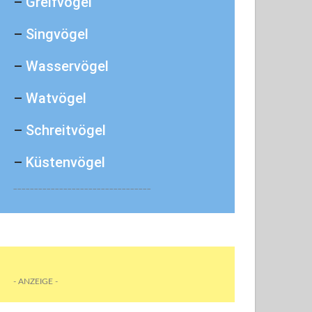
–
Greifvögel
–
Singvögel
–
Wasservögel
–
Watvögel
–
Schreitvögel
–
Küstenvögel
_________________________________
- ANZEIGE -