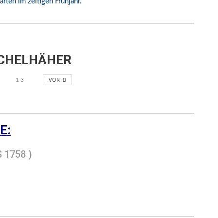
ten im zeitigen Frühjahr.
ICHELHÄHER
VOR
1
3
E:
 1758 )