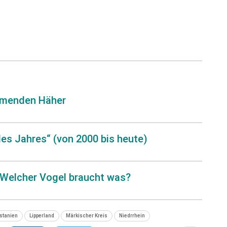
ommenden Häher
es Jahres“ (von 2000 bis heute)
: Welcher Vogel braucht was?
stanien
Lipperland
Märkischer Kreis
Niedrrhein