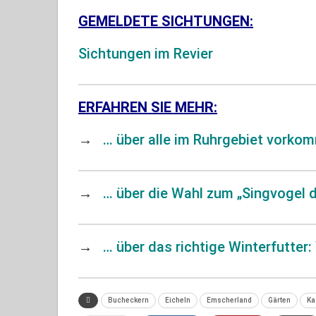
GEMELDETE SICHTUNGEN:
Sichtungen im Revier
ERFAHREN SIE MEHR:
→
… über alle im Ruhrgebiet vork
→
… über die Wahl zum „Singvogel d
→
… über das richtige Winterfutter
Bucheckern
Eicheln
Emscherland
Gärten
Ka