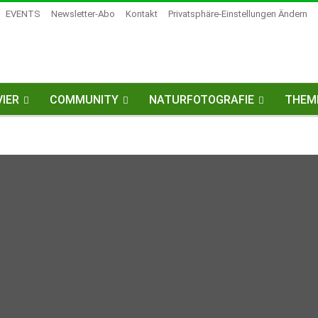
EVENTS
Newsletter-Abo
Kontakt
Privatsphäre-Einstellungen Ändern
IER
COMMUNITY
NATURFOTOGRAFIE
THEM