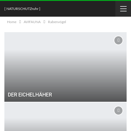
[ NATURSCHUTZruhr ]
Home
AVIFAUNA
Rabenvögel
DER EICHELHÄHER