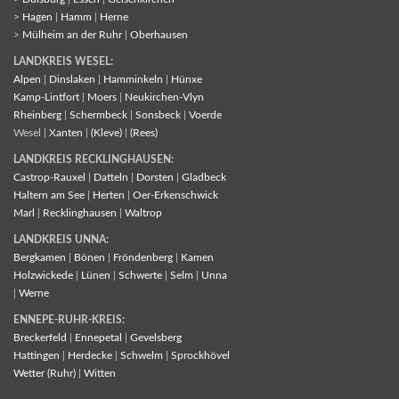
>
Hagen
|
Hamm
|
Herne
>
Mülheim an der Ruhr
|
Oberhausen
LANDKREIS WESEL:
Alpen
|
Dinslaken
|
Hamminkeln
|
Hünxe
Kamp-Lintfort
|
Moers
|
Neukirchen-Vlyn
Rheinberg
|
Schermbeck
|
Sonsbeck
|
Voerde
Wesel |
Xanten
|
(Kleve)
|
(Rees)
LANDKREIS RECKLINGHAUSEN:
Castrop-Rauxel
|
Datteln
|
Dorsten
|
Gladbeck
Haltern am See
|
Herten
|
Oer-Erkenschwick
Marl
|
Recklinghausen
|
Waltrop
LANDKREIS UNNA:
Bergkamen
|
Bönen
|
Fröndenberg
|
Kamen
Holzwickede
|
Lünen
|
Schwerte
|
Selm
|
Unna
|
Werne
ENNEPE-RUHR-KREIS:
Breckerfeld
|
Ennepetal
|
Gevelsberg
Hattingen
|
Herdecke
|
Schwelm
|
Sprockhövel
Wetter (Ruhr)
|
Witten