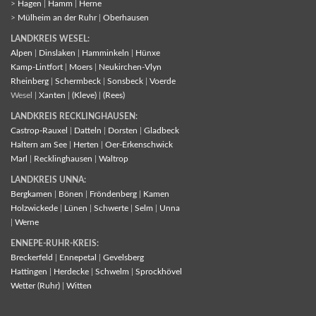
>
Hagen
|
Hamm
|
Herne
>
Mülheim an der Ruhr
|
Oberhausen
LANDKREIS WESEL:
Alpen
|
Dinslaken
|
Hamminkeln
|
Hünxe
Kamp-Lintfort
|
Moers
|
Neukirchen-Vlyn
Rheinberg
|
Schermbeck
|
Sonsbeck
|
Voerde
Wesel |
Xanten
|
(Kleve)
|
(Rees)
LANDKREIS RECKLINGHAUSEN:
Castrop-Rauxel
|
Datteln
|
Dorsten
|
Gladbeck
Haltern am See
|
Herten
|
Oer-Erkenschwick
Marl
|
Recklinghausen
|
Waltrop
LANDKREIS UNNA:
Bergkamen
|
Bönen
|
Fröndenberg
|
Kamen
Holzwickede
|
Lünen
|
Schwerte
|
Selm
|
Unna
|
Werne
ENNEPE-RUHR-KREIS:
Breckerfeld
|
Ennepetal
|
Gevelsberg
Hattingen
|
Herdecke
|
Schwelm
|
Sprockhövel
Wetter (Ruhr)
|
Witten