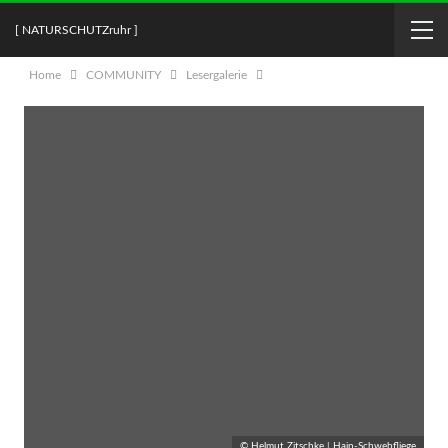
[ NATURSCHUTZruhr ]
Home
COMMUNITY
Lesergalerie
© Helmut Zitschke | Hain-Schwebfliege