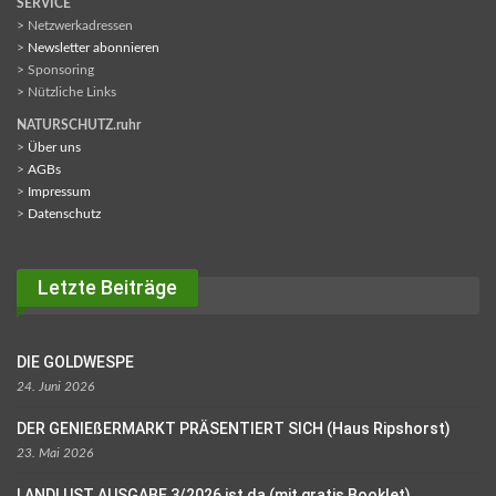
SERVICE
> Netzwerkadressen
>
Newsletter abonnieren
> Sponsoring
> Nützliche Links
NATURSCHUTZ.ruhr
>
Über uns
>
AGBs
>
Impressum
>
Datenschutz
Letzte Beiträge
DIE GOLDWESPE
24. Juni 2026
DER GENIEßERMARKT PRÄSENTIERT SICH (Haus Ripshorst)
23. Mai 2026
LANDLUST AUSGABE 3/2026 ist da (mit gratis Booklet)