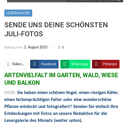
LESERGALERIE
SENDE UNS DEINE SCHÖNSTEN
JULI-FOTOS
Beitrag vom
1. August 2025
0
Facebook
WhatsApp
Pinterest
Teilen...
ARTENVIELFALT IM GARTEN, WALD, WIESE
Email
Linkedin
Telegram
UND BALKON
Facebook Messenger
(NSR).
Sie haben einen schönen Vogel, einen riesigen Käfer,
einen farbenprächtigen Falter oder eine wunderschöne
Pflanze entdeckt und fotografiert?
Senden Sie einfach Ihre
Entdeckungen mit Fotos an unsere Redaktion für die
Lesergalerie des Monats (weiter unten).