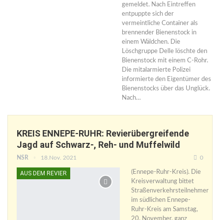
gemeldet. Nach Eintreffen
entpuppte sich der
vermeintliche Container als
brennender Bienenstock in
einem Wäldchen. Die
Löschgruppe Delle löschte den
Bienenstock mit einem C-Rohr.
Die mitalarmierte Polizei
informierte den Eigentümer des
Bienenstocks über das Unglück.
Nach…
KREIS ENNEPE-RUHR: Revierübergreifende
Jagd auf Schwarz-, Reh- und Muffelwild
NSR
18.Nov. 2021
0
(Ennepe-Ruhr-Kreis). Die
AUS DEM REVIER
Kreisverwaltung bittet
Straßenverkehrsteilnehmer
im südlichen Ennepe-
Ruhr-Kreis am Samstag,
20. November, ganz