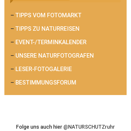
–
TIPPS VOM FOTOMARKT
–
TIPPS ZU NATURREISEN
–
EVENT-/TERMINKALENDER
–
UNSERE NATURFOTOGRAFEN
–
LESER-FOTOGALERIE
–
BESTIMMUNGSFORUM
Folge uns auch hier
@NATURSCHUTZruhr