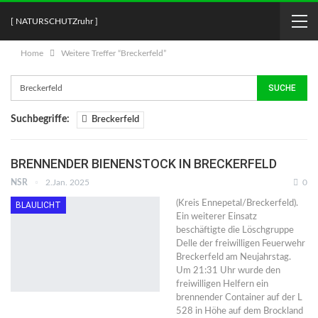
[ NATURSCHUTZruhr ]
Home
Weitere Treffer “Breckerfeld”
Suchbegriffe:
Breckerfeld
BRENNENDER BIENENSTOCK IN BRECKERFELD
NSR
2.Jan. 2025
0
(Kreis Ennepetal/Breckerfeld).
BLAULICHT
Ein weiterer Einsatz
beschäftigte die Löschgruppe
Delle der freiwilligen Feuerwehr
Breckerfeld am Neujahrstag.
Um 21:31 Uhr wurde den
freiwilligen Helfern ein
brennender Container auf der L
528 in Höhe auf dem Brockland