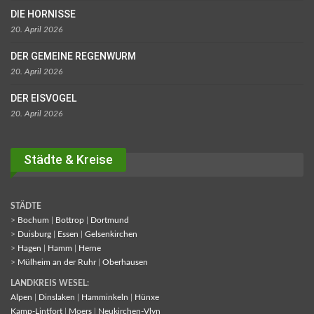
DIE HORNISSE
20. April 2026
DER GEMEINE REGENWURM
20. April 2026
DER EISVOGEL
20. April 2026
Städte & Kreise
STÄDTE
>
Bochum
|
Bottrop
|
Dortmund
>
Duisburg
|
Essen
|
Gelsenkirchen
>
Hagen
|
Hamm
|
Herne
>
Mülheim an der Ruhr
|
Oberhausen
LANDKREIS WESEL:
Alpen
|
Dinslaken
|
Hamminkeln
|
Hünxe
Kamp-Lintfort
|
Moers
|
Neukirchen-Vlyn