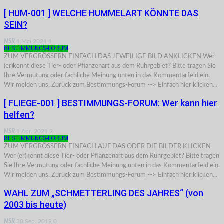
[ HUM-001 ] WELCHE HUMMELART KÖNNTE DAS
SEIN?
NSR
1.Mai 2021
1
BESTIMMUNGS-FORUM
ZUM VERGRÖSSERN EINFACH DAS JEWEILIGE BILD ANKLICKEN Wer
(er)kennt diese Tier- oder Pflanzenart aus dem Ruhrgebiet? Bitte tragen Sie
Ihre Vermutung oder fachliche Meinung unten in das Kommentarfeld ein.
Wir melden uns. Zurück zum Bestimmungs-Forum --> Einfach hier klicken...
[ FLIEGE-001 ] BESTIMMUNGS-FORUM: Wer kann hier
helfen?
NSR
1.Apr. 2021
2
BESTIMMUNGS-FORUM
ZUM VERGRÖSSERN EINFACH AUF DAS ODER DIE BILDER KLICKEN
Wer (er)kennt diese Tier- oder Pflanzenart aus dem Ruhrgebiet? Bitte tragen
Sie Ihre Vermutung oder fachliche Meinung unten in das Kommentarfeld ein.
Wir melden uns. Zurück zum Bestimmungs-Forum --> Einfach hier klicken...
WAHL ZUM „SCHMETTERLING DES JAHRES“ (von
2003 bis heute)
NSR
30.Sep. 2019
0