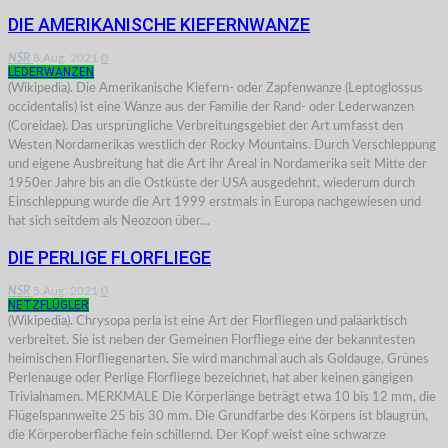
DIE AMERIKANISCHE KIEFERNWANZE
NSR
8.Aug. 2021
0
LEDERWANZEN
(Wikipedia). Die Amerikanische Kiefern- oder Zapfenwanze (Leptoglossus
occidentalis) ist eine Wanze aus der Familie der Rand- oder Lederwanzen
(Coreidae). Das ursprüngliche Verbreitungsgebiet der Art umfasst den
Westen Nordamerikas westlich der Rocky Mountains. Durch Verschleppung
und eigene Ausbreitung hat die Art ihr Areal in Nordamerika seit Mitte der
1950er Jahre bis an die Ostküste der USA ausgedehnt, wiederum durch
Einschleppung wurde die Art 1999 erstmals in Europa nachgewiesen und
hat sich seitdem als Neozoon über…
DIE PERLIGE FLORFLIEGE
NSR
5.Aug. 2021
0
NETZFLÜGLER
(Wikipedia). Chrysopa perla ist eine Art der Florfliegen und paläarktisch
verbreitet. Sie ist neben der Gemeinen Florfliege eine der bekanntesten
heimischen Florfliegenarten. Sie wird manchmal auch als Goldauge, Grünes
Perlenauge oder Perlige Florfliege bezeichnet, hat aber keinen gängigen
Trivialnamen. MERKMALE Die Körperlänge beträgt etwa 10 bis 12 mm, die
Flügelspannweite 25 bis 30 mm. Die Grundfarbe des Körpers ist blaugrün,
die Körperoberfläche fein schillernd. Der Kopf weist eine schwarze