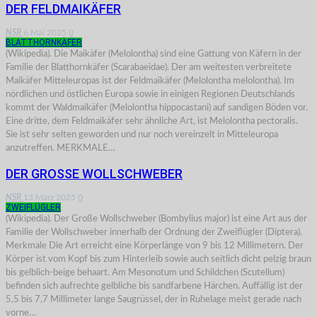
DER FELDMAIKÄFER
NSR
6.Mai 2025
0
BLATTHORNKÄFER
(Wikipedia). Die Maikäfer (Melolontha) sind eine Gattung von Käfern in der
Familie der Blatthornkäfer (Scarabaeidae). Der am weitesten verbreitete
Maikäfer Mitteleuropas ist der Feldmaikäfer (Melolontha melolontha). Im
nördlichen und östlichen Europa sowie in einigen Regionen Deutschlands
kommt der Waldmaikäfer (Melolontha hippocastani) auf sandigen Böden vor.
Eine dritte, dem Feldmaikäfer sehr ähnliche Art, ist Melolontha pectoralis.
Sie ist sehr selten geworden und nur noch vereinzelt in Mitteleuropa
anzutreffen. MERKMALE…
DER GROSSE WOLLSCHWEBER
NSR
13.März 2025
0
ZWEIFLÜGLER
(Wikipedia). Der Große Wollschweber (Bombylius major) ist eine Art aus der
Familie der Wollschweber innerhalb der Ordnung der Zweiflügler (Diptera).
Merkmale Die Art erreicht eine Körperlänge von 9 bis 12 Millimetern. Der
Körper ist vom Kopf bis zum Hinterleib sowie auch seitlich dicht pelzig braun
bis gelblich-beige behaart. Am Mesonotum und Schildchen (Scutellum)
befinden sich aufrechte gelbliche bis sandfarbene Härchen. Auffällig ist der
5,5 bis 7,7 Millimeter lange Saugrüssel, der in Ruhelage meist gerade nach
vorne…