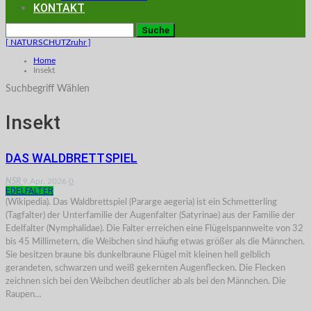
KONTAKT
[ NATURSCHUTZruhr ]
Home
Insekt
Suchbegriff Wählen
Insekt
DAS WALDBRETTSPIEL
NSR
9.Apr. 2026
0
EDELFALTER
(Wikipedia). Das Waldbrettspiel (Pararge aegeria) ist ein Schmetterling
(Tagfalter) der Unterfamilie der Augenfalter (Satyrinae) aus der Familie der
Edelfalter (Nymphalidae). Die Falter erreichen eine Flügelspannweite von 32
bis 45 Millimetern, die Weibchen sind häufig etwas größer als die Männchen.
Sie besitzen braune bis dunkelbraune Flügel mit kleinen hell gelblich
gerandeten, schwarzen und weiß gekernten Augenflecken. Die Flecken
zeichnen sich bei den Weibchen deutlicher ab als bei den Männchen. Die
Raupen…