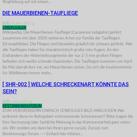
Ringfärbung auf mit einem…
DIE MAUERBIENEN-TAUFLIEGE
NSR
16.Juni 2021
0
ZWEIFLÜGLER
(Wikipedia). Die Mauerbienen-Taufliege (Cacoxenus indagator) gehört
zusammen mit über 3000 weiteren Arten zur Familie der Taufliegen
(Drosophilidae). Die Fliegen sind bisweilen gräulich bis schwarz gefärbt. Wie
alle Taufliegen haben Sie charakteristisch große rote Augen. An den
Endrändern der Hinterleibssegmente der nur 2-3 mm großen Fliegen
befinden sich weiße schmale Haarbinden. Die Taufliegen kommen von April
bis Mai überall dort vor, wo Mauerbienen nisten. Da sich die Insektenhotels
für Wildbienen immer mehr…
[ SHR-002 ] WELCHE SCHRECKENART KÖNNTE DAS
SEIN?
NSR
1.Mai 2021
0
BESTIMMUNGS-FORUM
ZUM VERGRÖSSERN EINFACH JEWEILIGES BILD ANKLICKEN Wer
(er)kennt diese im Ruhrgebiet vorkommende Schreckenart? Bitte tragen Sie
Ihre Vermutung oder fachliche Meinung in das Kommentarfeld ganz unten
ein. Wir melden uns dann bei Ihnen gerne zurück. Zurück zum
Bestimmungs-Forum --> Einfach hier klicken...