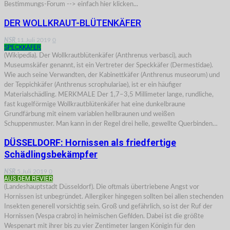
Bestimmungs-Forum --> einfach hier klicken...
DER WOLLKRAUT-BLÜTENKÄFER
NSR
11.Juli 2019
0
SPECKKÄFER
(Wikipedia). Der Wollkrautblütenkäfer (Anthrenus verbasci), auch
Museumskäfer genannt, ist ein Vertreter der Speckkäfer (Dermestidae).
Wie auch seine Verwandten, der Kabinettkäfer (Anthrenus museorum) und
der Teppichkäfer (Anthrenus scrophulariae), ist er ein häufiger
Materialschädling. MERKMALE Der 1,7–3,5 Millimeter lange, rundliche,
fast kugelförmige Wollkrautblütenkäfer hat eine dunkelbraune
Grundfärbung mit einem variablen hellbraunen und weißen
Schuppenmuster. Man kann in der Regel drei helle, gewellte Querbinden…
DÜSSELDORF: Hornissen als friedfertige
Schädlingsbekämpfer
NSR
5.Juli 2019
0
AUS DEM REVIER
(Landeshauptstadt Düsseldorf). Die oftmals übertriebene Angst vor
Hornissen ist unbegründet. Allergiker hingegen sollten bei allen stechenden
Insekten generell vorsichtig sein. Groß und gefährlich, so ist der Ruf der
Hornissen (Vespa crabro) in heimischen Gefilden. Dabei ist die größte
Wespenart mit ihrer bis zu vier Zentimeter langen Königin für den