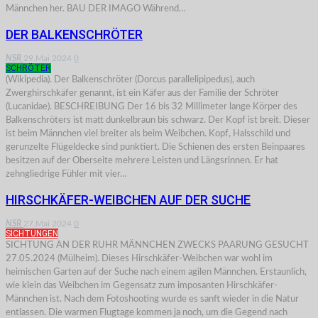
Männchen her. BAU DER IMAGO Während…
DER BALKENSCHRÖTER
NSR
29.Mai 2024
0
SCHRÖTER
(Wikipedia). Der Balkenschröter (Dorcus parallelipipedus), auch
Zwerghirschkäfer genannt, ist ein Käfer aus der Familie der Schröter
(Lucanidae). BESCHREIBUNG Der 16 bis 32 Millimeter lange Körper des
Balkenschröters ist matt dunkelbraun bis schwarz. Der Kopf ist breit. Dieser
ist beim Männchen viel breiter als beim Weibchen. Kopf, Halsschild und
gerunzelte Flügeldecke sind punktiert. Die Schienen des ersten Beinpaares
besitzen auf der Oberseite mehrere Leisten und Längsrinnen. Er hat
zehngliedrige Fühler mit vier…
HIRSCHKÄFER-WEIBCHEN AUF DER SUCHE
NSR
27.Mai 2024
0
SICHTUNGEN
SICHTUNG AN DER RUHR MÄNNCHEN ZWECKS PAARUNG GESUCHT
27.05.2024 (Mülheim). Dieses Hirschkäfer-Weibchen war wohl im
heimischen Garten auf der Suche nach einem agilen Männchen. Erstaunlich,
wie klein das Weibchen im Gegensatz zum imposanten Hirschkäfer-
Männchen ist. Nach dem Fotoshooting wurde es sanft wieder in die Natur
entlassen. Die warmen Flugtage kommen ja noch, um die Gegend nach