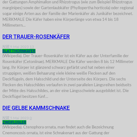
der Gattungen Amphimallon und Rhizotrogus (wie zum Beispiel Rhizotrogus
marginipes) sowie der Gartenlaubkäfer (Phyllopertha horticola) oder regional
sogar einige Arten aus der Familie der Marienkäfer als Junikäfer bezeichnet.
MERKMALE Die Käfer haben eine Körperlänge von etwa 14 bis 18
Millimetern…
DER TRAUER-ROSENKÄFER
NSR
9.Mai 2023
13
BLATTHORNKÄFER
(Wikipedia). Der Trauer-Rosenkäfer ist ein Käfer aus der Unterfamilie der
Rosenkäfer (Cetoniinae). MERKMALE Die Käfer werden 8 bis 12 Millimeter
lang. Ihr Körper ist glänzend schwarz gefärbt und hat neben einer
struppigen, weißen Behaarung viele kleine weiße Flecken auf den
Deckflügeln, dem Halsschild und der Unterseite des Körpers. Die sechs
Flecken des Halsschildes verlaufen in zwei parallelen Längsreihen beidseits
der Mitte des Halsschildes, an der eine Längsschwiele ausgebildet ist. Die
Deckflügel besitzen fünf…
DIE GELBE KAMMSCHNAKE
NSR
5.Mai 2023
0
ZWEIFLÜGLER
(Wikipedia). Ctenophora ornata, man findet auch die Bezeichnung
Cnemoncosis ornata, ist eine Schnakenart aus der Gattung der