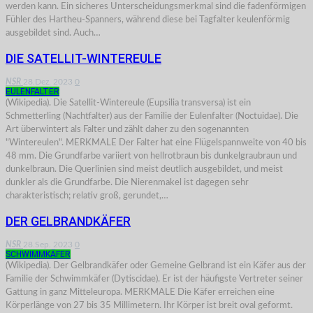
werden kann. Ein sicheres Unterscheidungsmerkmal sind die fadenförmigen
Fühler des Hartheu-Spanners, während diese bei Tagfalter keulenförmig
ausgebildet sind. Auch…
DIE SATELLIT-WINTEREULE
NSR
28.Dez. 2023
0
EULENFALTER
(Wikipedia). Die Satellit-Wintereule (Eupsilia transversa) ist ein
Schmetterling (Nachtfalter) aus der Familie der Eulenfalter (Noctuidae). Die
Art überwintert als Falter und zählt daher zu den sogenannten
"Wintereulen". MERKMALE Der Falter hat eine Flügelspannweite von 40 bis
48 mm. Die Grundfarbe variiert von hellrotbraun bis dunkelgraubraun und
dunkelbraun. Die Querlinien sind meist deutlich ausgebildet, und meist
dunkler als die Grundfarbe. Die Nierenmakel ist dagegen sehr
charakteristisch; relativ groß, gerundet,…
DER GELBRANDKÄFER
NSR
28.Sep. 2023
0
SCHWIMMKÄFER
(Wikipedia). Der Gelbrandkäfer oder Gemeine Gelbrand ist ein Käfer aus der
Familie der Schwimmkäfer (Dytiscidae). Er ist der häufigste Vertreter seiner
Gattung in ganz Mitteleuropa. MERKMALE Die Käfer erreichen eine
Körperlänge von 27 bis 35 Millimetern. Ihr Körper ist breit oval geformt.