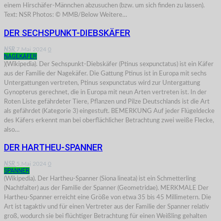
einem Hirschäfer-Männchen abzusuchen (bzw. um sich finden zu lassen).
Text: NSR Photos: © MMB/Below Weitere…
DER SECHSPUNKT-DIEBSKÄFER
NSR
7.Mai 2024
0
NAGEKÄFER
)(Wikipedia). Der Sechspunkt-Diebskäfer (Ptinus sexpunctatus) ist ein Käfer
aus der Familie der Nagekäfer. Die Gattung Ptinus ist in Europa mit sechs
Untergattungen vertreten, Ptinus sexpunctatus wird zur Untergattung
Gynopterus gerechnet, die in Europa mit neun Arten vertreten ist. In der
Roten Liste gefährdeter Tiere, Pflanzen und Pilze Deutschlands ist die Art
als gefährdet (Kategorie 3) eingestuft. BEMERKUNG Auf jeder Flügeldecke
des Käfers erkennt man bei oberflächlicher Betrachtung zwei weiße Flecke,
also…
DER HARTHEU-SPANNER
NSR
5.Mai 2024
0
SPANNER
(Wikipedia). Der Hartheu-Spanner (Siona lineata) ist ein Schmetterling
(Nachtfalter) aus der Familie der Spanner (Geometridae). MERKMALE Der
Hartheu-Spanner erreicht eine Größe von etwa 35 bis 45 Millimetern. Die
Art ist tagaktiv und für einen Vertreter aus der Familie der Spanner relativ
groß, wodurch sie bei flüchtiger Betrachtung für einen Weißling gehalten