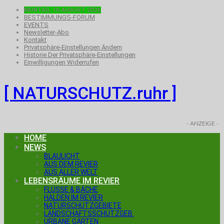
MONTAG, 10.AUGUST 2026
BESTIMMUNGS-FORUM
EVENTS
Newsletter-Abo
Kontakt
Privatsphäre-Einstellungen Ändern
Historie Der Privatsphäre-Einstellungen
Einwilligungen Widerrufen
[ NATURSCHUTZ.ruhr ]
- ANZEIGE -
HOME
NEWS
BLAULICHT
AUS DEM REVIER
AUS ALLER WELT
LEBENSRÄUME IM REVIER
FLÜSSE & BÄCHE
HALDEN IM REVIER
NATURSCHUTZGEBIETE
LANDSCHAFTSSCHUTZGEB.
URBANE GÄRTEN