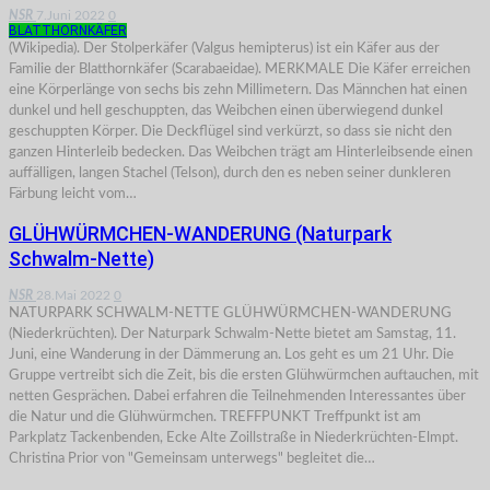
NSR
7.Juni 2022
0
BLATTHORNKÄFER
(Wikipedia). Der Stolperkäfer (Valgus hemipterus) ist ein Käfer aus der
Familie der Blatthornkäfer (Scarabaeidae). MERKMALE Die Käfer erreichen
eine Körperlänge von sechs bis zehn Millimetern. Das Männchen hat einen
dunkel und hell geschuppten, das Weibchen einen überwiegend dunkel
geschuppten Körper. Die Deckflügel sind verkürzt, so dass sie nicht den
ganzen Hinterleib bedecken. Das Weibchen trägt am Hinterleibsende einen
auffälligen, langen Stachel (Telson), durch den es neben seiner dunkleren
Färbung leicht vom…
GLÜHWÜRMCHEN-WANDERUNG (Naturpark
Schwalm-Nette)
NSR
28.Mai 2022
0
NATURPARK SCHWALM-NETTE GLÜHWÜRMCHEN-WANDERUNG
(Niederkrüchten). Der Naturpark Schwalm-Nette bietet am Samstag, 11.
Juni, eine Wanderung in der Dämmerung an. Los geht es um 21 Uhr. Die
Gruppe vertreibt sich die Zeit, bis die ersten Glühwürmchen auftauchen, mit
netten Gesprächen. Dabei erfahren die Teilnehmenden Interessantes über
die Natur und die Glühwürmchen. TREFFPUNKT Treffpunkt ist am
Parkplatz Tackenbenden, Ecke Alte Zoillstraße in Niederkrüchten-Elmpt.
Christina Prior von "Gemeinsam unterwegs" begleitet die…