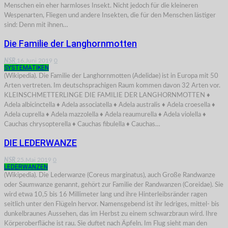
Menschen ein eher harmloses Insekt. Nicht jedoch für die kleineren
Wespenarten, Fliegen und andere Insekten, die für den Menschen lästiger
sind: Denn mit ihnen…
Die Familie der Langhornmotten
NSR
16.Juni 2019
0
SYSTEMATIKEN
(Wikipedia). Die Familie der Langhornmotten (Adelidae) ist in Europa mit 50
Arten vertreten. Im deutschsprachigen Raum kommen davon 32 Arten vor.
KLEINSCHMETTERLINGE DIE FAMILIE DER LANGHORNMOTTEN ♦
Adela albicinctella ♦ Adela associatella ♦ Adela australis ♦ Adela croesella ♦
Adela cuprella ♦ Adela mazzolella ♦ Adela reaumurella ♦ Adela violella ♦
Cauchas chrysopterella ♦ Cauchas fibulella ♦ Cauchas…
DIE LEDERWANZE
NSR
25.Mai 2019
0
LEDERWANZEN
(Wikipedia). Die Lederwanze (Coreus marginatus), auch Große Randwanze
oder Saumwanze genannt, gehört zur Familie der Randwanzen (Coreidae). Sie
wird etwa 10,5 bis 16 Millimeter lang und ihre Hinterleibsränder ragen
seitlich unter den Flügeln hervor. Namensgebend ist ihr ledriges, mittel- bis
dunkelbraunes Aussehen, das im Herbst zu einem schwarzbraun wird. Ihre
Körperoberfläche ist rau. Sie duftet nach Äpfeln. Im Flug sieht man den