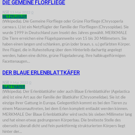
DIE GEMEINE FLORFLIEGE
NSR
13.Mai 2022
0
NETZFLÜGLER
(Wikipedia). Die Gemeine Florfliege oder Grüne Florfliege (Chrysoperla
carnea s. l.) ist ein Netzflügler der Familie der Florfliegen (Chrysopidae). Sie
wurde 1999 in Deutschland zum Insekt des Jahres gewählt. MERKMALE
Die Tiere erreichen eine Flügelspannweite von 15 bis 30 Millimetern. Sie
haben einen langen und schlanken, grün (oder braun, s. u.) gefärbten Körper.
Ihre Flügel, die in Ruhestellung über dem Hinterleib dachartig angelegt
werden, haben eine dichte, grüne Flügeladerung. Ihre halbkugelförmigen
Facettenaugen…
DER BLAUE ERLENBLATTKÄFER
NSR
9.Mai 2022
0
BLATTKÄFER
(Wikipedia). Der Erlenblattkäfer oder auch Blaue Erlenblattkäfer (Agelastica
alni) ist eine Art aus der Familie der Blattkäfer (Chrysomelidae). Sie ist die
einzige ihrer Gattung in Europa. Gelegentlich kommt es bei den Tieren zu
einem Massenauftreten, bei dem Erlen komplett entlaubt werden können.
MERKMALE Der Blaue Erlenblattkäfer wird sechs bis sieben Millimeter lang
und hat einen etwas gedrungenen Körperbau. Die breiteste Stelle des
oberseits überall dicht und fein punktförmig strukturierten Körpers liegt
hinter der…