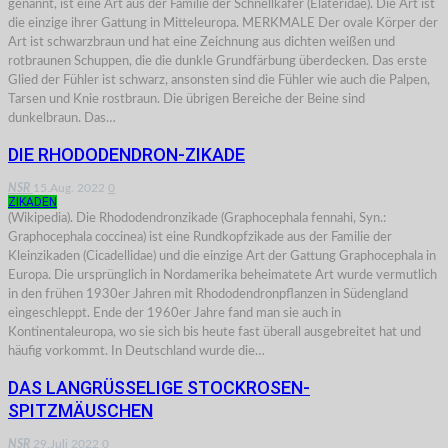
genannt, ist eine Art aus der Familie der Schnellkäfer (Elateridae). Die Art ist
die einzige ihrer Gattung in Mitteleuropa. MERKMALE Der ovale Körper der
Art ist schwarzbraun und hat eine Zeichnung aus dichten weißen und
rotbraunen Schuppen, die die dunkle Grundfärbung überdecken. Das erste
Glied der Fühler ist schwarz, ansonsten sind die Fühler wie auch die Palpen,
Tarsen und Knie rostbraun. Die übrigen Bereiche der Beine sind
dunkelbraun. Das…
DIE RHODODENDRON-ZIKADE
NSR
15.Aug. 2022
0
ZIKADEN
(Wikipedia). Die Rhododendronzikade (Graphocephala fennahi, Syn.:
Graphocephala coccinea) ist eine Rundkopfzikade aus der Familie der
Kleinzikaden (Cicadellidae) und die einzige Art der Gattung Graphocephala in
Europa. Die ursprünglich in Nordamerika beheimatete Art wurde vermutlich
in den frühen 1930er Jahren mit Rhododendronpflanzen in Südengland
eingeschleppt. Ende der 1960er Jahre fand man sie auch in
Kontinentaleuropa, wo sie sich bis heute fast überall ausgebreitet hat und
häufig vorkommt. In Deutschland wurde die…
DAS LANGRÜSSELIGE STOCKROSEN-
SPITZMÄUSCHEN
NSR
29.Juli 2022
0