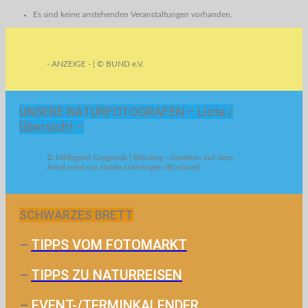
Es sind keine anstehenden Veranstaltungen vorhanden.
- ANZEIGE - | © BUND e.V.
UNSERE NATURFOTOGRAFEN – Liste /
Übersicht –
© Hildegard Grygierek | Bläuling - Gesehen auf dem
Areal rund um Halde Lothringen (Bochum)
SCHWARZES BRETT
–
TIPPS VOM FOTOMARKT
–
TIPPS ZU NATURREISEN
–
EVENT-/TERMINKALENDER