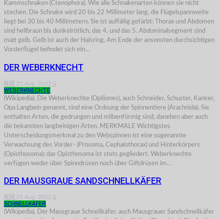
Kammschnaken (Ctenophora). Wie alle Schnakenarten können sie nicht
stechen. Die Schnake wird 20 bis 22 Millimeter lang, die Flügelspannweite
liegt bei 30 bis 40 Millimetern. Sie ist auffällig gefärbt: Thorax und Abdomen
sind hellbraun bis dunkelrötlich, das 4. und das 5. Abdominalsegment sind
matt gelb. Gelb ist auch der Halsring. Am Ende der ansonsten durchsichtigen
Vorderflügel befindet sich ein…
DER WEBERKNECHT
NSR
25.Aug. 2022
0
WEBERKNECHTE
(Wikipedia). Die Weberknechte (Opiliones), auch Schneider, Schuster, Kanker,
Opa Langbein genannt, sind eine Ordnung der Spinnentiere (Arachnida). Sie
enthalten Arten, die gedrungen und milbenförmig sind, daneben aber auch
die bekannten langbeinigen Arten. MERKMALE Wichtigstes
Unterscheidungsmerkmal zu den Webspinnen ist eine sogenannte
Verwachsung des Vorder- (Prosoma, Cephalothorax) und Hinterkörpers
(Opisthosoma); das Opisthosoma ist stets gegliedert. Weberknechte
verfügen weder über Spinndrüsen noch über Giftdrüsen im…
DER MAUSGRAUE SANDSCHNELLKÄFER
NSR
21.Aug. 2022
0
SCHNELLKÄFER
(Wikipedia). Der Mausgraue Schnellkäfer, auch Mausgrauer Sandschnellkäfer