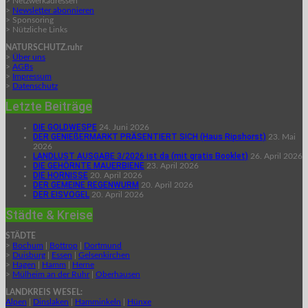
> Netzwerkadressen
>
Newsletter abonnieren
> Sponsoring
> Nützliche Links
NATURSCHUTZ.ruhr
>
Über uns
>
AGBs
>
Impressum
>
Datenschutz
Letzte Beiträge
DIE GOLDWESPE
24. Juni 2026
DER GENIEßERMARKT PRÄSENTIERT SICH (Haus Ripshorst)
23. Mai
2026
LANDLUST AUSGABE 3/2026 ist da (mit gratis Booklet)
26. April 2026
DIE GEHÖRNTE MAUERBIENE
23. April 2026
DIE HORNISSE
20. April 2026
DER GEMEINE REGENWURM
20. April 2026
DER EISVOGEL
20. April 2026
Städte & Kreise
STÄDTE
>
Bochum
|
Bottrop
|
Dortmund
>
Duisburg
|
Essen
|
Gelsenkirchen
>
Hagen
|
Hamm
|
Herne
>
Mülheim an der Ruhr
|
Oberhausen
LANDKREIS WESEL:
Alpen
|
Dinslaken
|
Hamminkeln
|
Hünxe