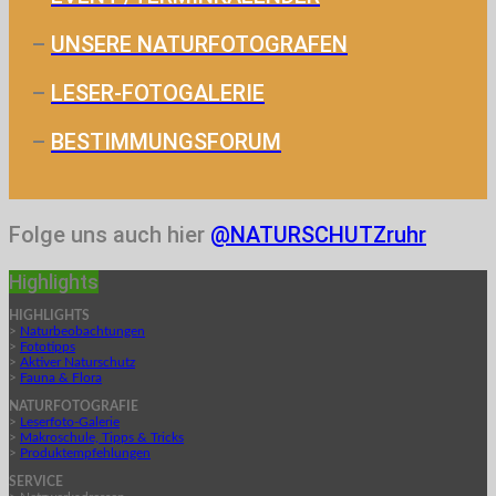
–
UNSERE NATURFOTOGRAFEN
–
LESER-FOTOGALERIE
–
BESTIMMUNGSFORUM
Folge uns auch hier
@NATURSCHUTZruhr
Highlights
HIGHLIGHTS
>
Naturbeobachtungen
>
Fototipps
>
Aktiver Naturschutz
>
Fauna & Flora
NATURFOTOGRAFIE
>
Leserfoto-Galerie
>
Makroschule, Tipps & Tricks
>
Produktempfehlungen
SERVICE