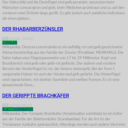
Der Halsschild und die Deckflügel sind gelb gerandet, ansonsten beim
Männchen schwarzgrün und glatt, beim Weibchen grünbraun und ca. auf den
vorderen zwei Dritteln längs gerillt. Es gibt jedoch auch weibliche Individuen,
die einen glatten…
DER RHABARBERZÜNSLER
NSR
11.Sep. 2023
0
ZÜNSLER
(Wikipedia). Oncocera semirubella ist ein auffällig rot und gelb gezeichneter
Kleinschmetterling aus der Familie der Zünsler (Pyralidae). MERKMALE Die
Falter haben eine Flügelspannweite von 17 bis 29 Millimeter. Kopf und
Brustbereich sind gelb oder gelb-rot gefleckt. Der äußere und vordere
Bereich der Vorderflügel ist rot, der hintere dottergelb. Bei der Form f.
sanguinella Hübner ist auch der Vorderrand gelb gefärbt. Die Hinterflügel
sind cognacfarben, mit dunkler Saumlinie und weißen Fransen. Es ist eine
abweichende Form…
DER GERIPPTE BRACHKÄFER
NSR
10.Mai 2023
0
BLATTHORNKÄFER
(Wikipedia). Der Gerippte Brachkäfer (Amphimallon solstitiale) ist ein Käfer
aus der Familie der Blatthornkäfer (Scarabaeidae). Für die Art ist der
Trivialname Junikäfer gebräuchlich. Allerdings werden auch andere Vertreter