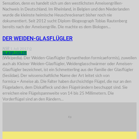
Sensation, denn es handelt sich um den westlichsten Ameisengrillen-
Nachweis in Deutschland. Im Rheinland, in Belgien und den Niederlanden
wurde die kleinste heimische Heuschreckenart bisher noch nie
dokumentiert. Seit 2012 sucht Diplom-Biogeograph Tobias Rautenberg
bereits nach der Ameisengrille. Die machte es dem Biologen…
DER WEIDEN-GLASFLÜGLER
NSR
1.Juli 2017
0
GLASFLÜGLER
(Wikipedia). Der Weiden-Glasflügler (Synanthedon formicaeformis), zuweilen
auch als Kleiner Weiden-Glasflügler, Weidenglasschwärmer oder Ameisen-
Glasflügler bezeichnet, ist ein Schmetterling aus der Familie der Glasflügler
(Sesiidae). Der wissenschaftliche Name der Art leitet sich von
formica = Ameise ab. Die Falter haben durchsichtige Flügel, die nur an den
Flügeladern, dem Diskalfleck und den Flügelrändern beschuppt sind. Sie
erreichen eine Flügelspannweite von 14 bis 25 Millimetern. Die
Vorderflügel sind an den Rändern…