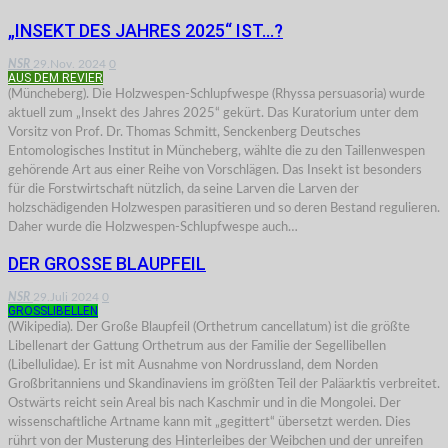
„INSEKT DES JAHRES 2025“ IST…?
NSR
29.Nov. 2024
0
AUS DEM REVIER
(Müncheberg). Die Holzwespen-Schlupfwespe (Rhyssa persuasoria) wurde
aktuell zum „Insekt des Jahres 2025“ gekürt. Das Kuratorium unter dem
Vorsitz von Prof. Dr. Thomas Schmitt, Senckenberg Deutsches
Entomologisches Institut in Müncheberg, wählte die zu den Taillenwespen
gehörende Art aus einer Reihe von Vorschlägen. Das Insekt ist besonders
für die Forstwirtschaft nützlich, da seine Larven die Larven der
holzschädigenden Holzwespen parasitieren und so deren Bestand regulieren.
Daher wurde die Holzwespen-Schlupfwespe auch…
DER GROSSE BLAUPFEIL
NSR
29.Juli 2024
0
GROSSLIBELLEN
(Wikipedia). Der Große Blaupfeil (Orthetrum cancellatum) ist die größte
Libellenart der Gattung Orthetrum aus der Familie der Segellibellen
(Libellulidae). Er ist mit Ausnahme von Nordrussland, dem Norden
Großbritanniens und Skandinaviens im größten Teil der Paläarktis verbreitet.
Ostwärts reicht sein Areal bis nach Kaschmir und in die Mongolei. Der
wissenschaftliche Artname kann mit „gegittert“ übersetzt werden. Dies
rührt von der Musterung des Hinterleibes der Weibchen und der unreifen