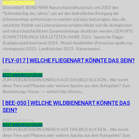
AUSZEICHNUNGEN
(Düsseldorf). BUND NRW Naturschutzstiftung kürt seit 2003 den
"Schmetterling des Jahres", um auf den bedrohlichen Rückgang der
Schmetterlinge aufmerksam zu machen und dazu beizutragen, dass die
natürliche Vielfalt von Lebensräumen erhalten bleibt und die ökologischen
und naturschutzfachlichen Zusammenhänge deutlicher werden. GEKÜRTE
SCHMETTERLINGE DER LETZTEN JAHRE 2025: Spanische Flagge
(Euplagia quadripunctaria) 2024: Mosel-Apollofalter (Parnassius apollo ssp.
vinningensis) 2023: Landkärtchen 2022: Kaisermantel…
[ FLY-017 ] WELCHE FLIEGENART KÖNNTE DAS SEIN?
NSR
30.Aug. 2019
2
BESTIMMUNGS-FORUM
ZUM VERGRÖSSERN EINFACH AUF DAS BILD KLICKEN... Wer kennt
diese Tiere und Pflanzen oder weitere Spezies aus dem Ruhrgebiet? Zum
Bestimmungs-Forum --> einfach hier klicken...
[ BEE-050 ] WELCHE WILDBIENENART KÖNNTE DAS
SEIN?
NSR
25.Juli 2019
0
BESTIMMUNGS-FORUM
ZUM VERGRÖSSERN EINFACH AUF DAS BILD KLICKEN... Wer kennt
diese Tiere und Pflanzen oder weitere Spezies aus dem Ruhrgebiet? Zum