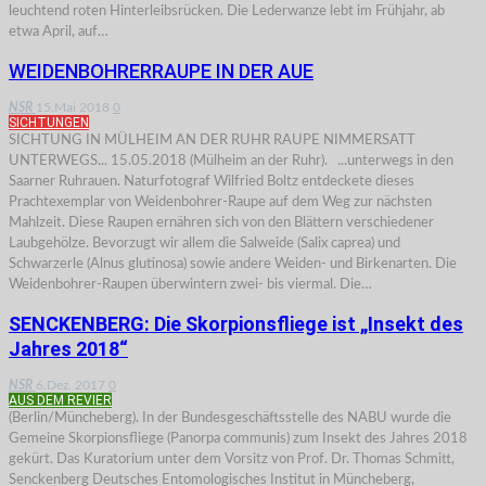
leuchtend roten Hinterleibsrücken. Die Lederwanze lebt im Frühjahr, ab
etwa April, auf…
WEIDENBOHRERRAUPE IN DER AUE
NSR
15.Mai 2018
0
SICHTUNGEN
SICHTUNG IN MÜLHEIM AN DER RUHR RAUPE NIMMERSATT
UNTERWEGS... 15.05.2018 (Mülheim an der Ruhr). ...unterwegs in den
Saarner Ruhrauen. Naturfotograf Wilfried Boltz entdeckete dieses
Prachtexemplar von Weidenbohrer-Raupe auf dem Weg zur nächsten
Mahlzeit. Diese Raupen ernähren sich von den Blättern verschiedener
Laubgehölze. Bevorzugt wir allem die Salweide (Salix caprea) und
Schwarzerle (Alnus glutinosa) sowie andere Weiden- und Birkenarten. Die
Weidenbohrer-Raupen überwintern zwei- bis viermal. Die…
SENCKENBERG: Die Skorpionsfliege ist „Insekt des
Jahres 2018“
NSR
6.Dez. 2017
0
AUS DEM REVIER
(Berlin/Müncheberg). In der Bundesgeschäftsstelle des NABU wurde die
Gemeine Skorpionsfliege (Panorpa communis) zum Insekt des Jahres 2018
gekürt. Das Kuratorium unter dem Vorsitz von Prof. Dr. Thomas Schmitt,
Senckenberg Deutsches Entomologisches Institut in Müncheberg,