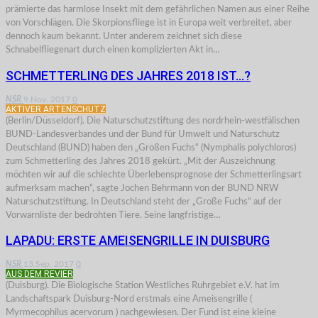
prämierte das harmlose Insekt mit dem gefährlichen Namen aus einer Reihe
von Vorschlägen. Die Skorpionsfliege ist in Europa weit verbreitet, aber
dennoch kaum bekannt. Unter anderem zeichnet sich diese
Schnabelfliegenart durch einen komplizierten Akt in…
SCHMETTERLING DES JAHRES 2018 IST…?
NSR
9.Nov. 2017
0
AKTIVER ARTENSCHUTZ
(Berlin/Düsseldorf). Die Naturschutzstiftung des nordrhein-westfälischen
BUND-Landesverbandes und der Bund für Umwelt und Naturschutz
Deutschland (BUND) haben den „Großen Fuchs“ (Nymphalis polychloros)
zum Schmetterling des Jahres 2018 gekürt. „Mit der Auszeichnung
möchten wir auf die schlechte Überlebensprognose der Schmetterlingsart
aufmerksam machen“, sagte Jochen Behrmann von der BUND NRW
Naturschutzstiftung. In Deutschland steht der „Große Fuchs“ auf der
Vorwarnliste der bedrohten Tiere. Seine langfristige…
LAPADU: ERSTE AMEISENGRILLE IN DUISBURG
NSR
13.Sep. 2017
0
AUS DEM REVIER
(Duisburg). Die Biologische Station Westliches Ruhrgebiet e.V. hat im
Landschaftspark Duisburg-Nord erstmals eine Ameisengrille (
Myrmecophilus acervorum ) nachgewiesen. Der Fund ist eine kleine