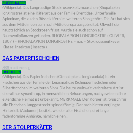
RÜSSELKÄFER
(Wikipedia). Das Langrüsslige Stockrosen-Spitzmäuschen (Rhopalapion
longirostre) ist eine Käferart aus der Familie Brentidae, Unterfamilie
Apioninae, die zu den Rüsselkäfern im weiteren Sinn gehört. Die Art hat sich
aus dem Mittelmeerraum nach Mitteleuropa ausgebreitet. Obwohl sie
hauptsächlich an Stockrosen frisst, wurde sie auch schon auf
Baumwollpflanzen gefunden. RHOPALAPION LONGIROSTRE ( OLIVIER,
1807 ) = RHOPALAPION LONGIROSTRE = n.n. = Stokroossnuitkever
Klasse: Insekten ( Insecta )…
DAS PAPIERFISCHCHEN
NSR
8.Juli 2022
0
FISCHCHEN
(Wikipedia). Das Papierfischchen (Ctenolepisma longicaudata) ist ein
Fischchen aus der Familie der Lepismatidae (Schuppenfischchen oder
Silberfischchen im weiteren Sinn). Die heute weltweit verbreitete Art ist
überall nur synanthrop, in menschlichen Behausungen, nachgewiesen; ihre
eigentliche Heimat ist unbekannt. MERKMALE Der Körper ist, typisch für
alle Fischchen, langgestreckt spindelförmig. Der nach hinten verjüngte
Hinterleib (Abdomen) besitzt, wie der aller Fischchen, drei lange
fadenförmige Anhänge, nämlich einen…
DER STOLPERKÄFER