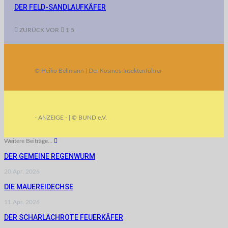
DER FELD-SANDLAUFKÄFER
8.Juni 2021
ZURÜCK
VOR
1 5
© Heiko Bellmann | Der Kosmos-Insektenführer
- ANZEIGE - | © BUND e.V.
Weitere Beiträge...
DER GEMEINE REGENWURM
20.Apr. 2026
DIE MAUEREIDECHSE
11.Apr. 2026
DER SCHARLACHROTE FEUERKÄFER