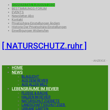
DONNERSTAG, 6.AUGUST 2026
BESTIMMUNGS-FORUM
EVENTS
Newsletter-Abo
Kontakt
Privatsphäre-Einstellungen Ändern
Historie Der Privatsphäre-Einstellungen
Einwilligungen Widerrufen
[ NATURSCHUTZ.ruhr ]
- ANZEIGE -
HOME
NEWS
BLAULICHT
AUS DEM REVIER
AUS ALLER WELT
LEBENSRÄUME IM REVIER
FLÜSSE & BÄCHE
HALDEN IM REVIER
NATURSCHUTZGEBIETE
LANDSCHAFTSSCHUTZGEB.
URBANE GÄRTEN