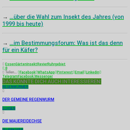
→
…über die Wahl zum Insekt des Jahres (von
1999 bis heute)
→
…im Bestimmungsforum: Was ist das denn
für ein Käfer?
Essen
Gärten
Insekt
Revier
Ruhrgebiet
0
Facebook
WhatsApp
Pinterest
Email
Linkedin
Teilen...
Telegram
Facebook Messenger
DAS KÖNNTE DICH AUCH INTERESSIEREN:
REGENWÜRMER
DER GEMEINE REGENWURM
ECHSEN
DIE MAUEREIDECHSE
FEUERKÄFER