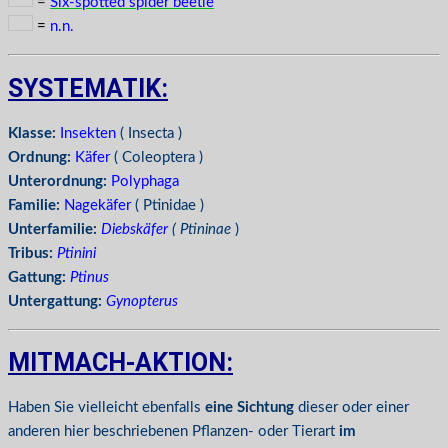
=
Six-spotted spider beetle
=
n.n.
SYSTEMATIK:
Klasse:
Insekten
( Insecta )
Ordnung:
Käfer
( Coleoptera )
Unterordnung:
Polyphaga
Familie:
Nagekäfer
( Ptinidae )
Unterfamilie:
Diebskäfer
( Ptininae
)
Tribus:
Ptinini
Gattung:
Ptinus
Untergattung:
Gynopterus
MITMACH-AKTION:
Haben Sie vielleicht ebenfalls
eine Sichtung
dieser oder einer
anderen hier beschriebenen Pflanzen- oder Tierart
im