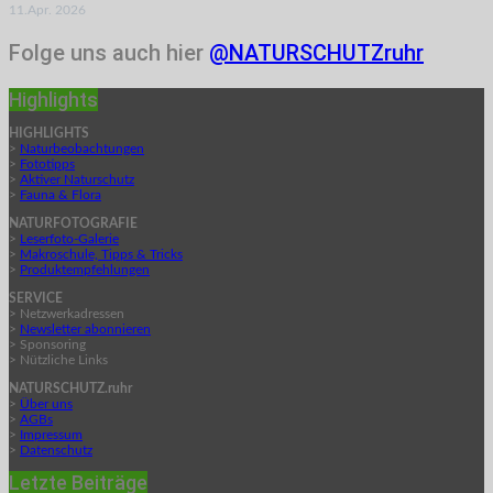
11.Apr. 2026
Folge uns auch hier
@NATURSCHUTZruhr
Highlights
HIGHLIGHTS
>
Naturbeobachtungen
>
Fototipps
>
Aktiver Naturschutz
>
Fauna & Flora
NATURFOTOGRAFIE
>
Leserfoto-Galerie
>
Makroschule, Tipps & Tricks
>
Produktempfehlungen
SERVICE
> Netzwerkadressen
>
Newsletter abonnieren
> Sponsoring
> Nützliche Links
NATURSCHUTZ.ruhr
>
Über uns
>
AGBs
>
Impressum
>
Datenschutz
Letzte Beiträge