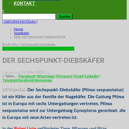
KONTAKT
[ NATURSCHUTZruhr ]
Home
Nagekäfer
DER SECHSPUNKT-DIEBSKÄFER
© Uli Klös | Sechspunkt-Diebskäfer
NAGEKÄFER
THEMEN IM JUNI
THEMEN IM MAI
DER SECHSPUNKT-DIEBSKÄFER
Beitrag vom
25. März 2025
0
Facebook
WhatsApp
Pinterest
Email
Linkedin
Teilen...
Telegram
Facebook Messenger
)(Wikipedia).
Der Sechspunkt-Diebskäfer (Ptinus sexpunctatus)
ist ein Käfer aus der Familie der Nagekäfer. Die Gattung Ptinus
ist in Europa mit sechs Untergattungen vertreten, Ptinus
sexpunctatus wird zur Untergattung Gynopterus gerechnet, die
in Europa mit neun Arten vertreten ist.
In der
Roten Liste
gefährdeter Tiere, Pflanzen und Pilze