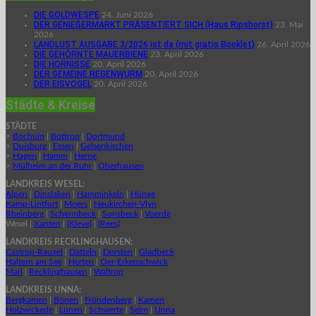
DIE GOLDWESPE
24. Juni 2026
DER GENIEßERMARKT PRÄSENTIERT SICH (Haus Ripshorst)
23. Mai
2026
LANDLUST AUSGABE 3/2026 ist da (mit gratis Booklet)
26. April 2026
DIE GEHÖRNTE MAUERBIENE
23. April 2026
DIE HORNISSE
20. April 2026
DER GEMEINE REGENWURM
20. April 2026
DER EISVOGEL
20. April 2026
Städte & Kreise
STÄDTE
>
Bochum
|
Bottrop
|
Dortmund
>
Duisburg
|
Essen
|
Gelsenkirchen
>
Hagen
|
Hamm
|
Herne
>
Mülheim an der Ruhr
|
Oberhausen
LANDKREIS WESEL:
Alpen
|
Dinslaken
|
Hamminkeln
|
Hünxe
Kamp-Lintfort
|
Moers
|
Neukirchen-Vlyn
Rheinberg
|
Schermbeck
|
Sonsbeck
|
Voerde
Wesel |
Xanten
|
(Kleve)
|
(Rees)
LANDKREIS RECKLINGHAUSEN:
Castrop-Rauxel
|
Datteln
|
Dorsten
|
Gladbeck
Haltern am See
|
Herten
|
Oer-Erkenschwick
Marl
|
Recklinghausen
|
Waltrop
LANDKREIS UNNA:
Bergkamen
|
Bönen
|
Fröndenberg
|
Kamen
Holzwickede
|
Lünen
|
Schwerte
|
Selm
|
Unna