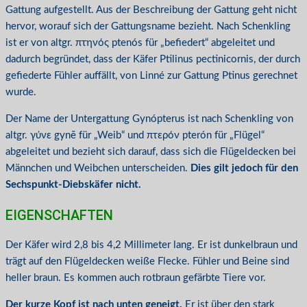
Gattung aufgestellt. Aus der Beschreibung der Gattung geht nicht
hervor, worauf sich der Gattungsname bezieht. Nach Schenkling
ist er von altgr. πτηνός ptenós für „befiedert“ abgeleitet und
dadurch begründet, dass der Käfer Ptilinus pectinicornis, der durch
gefiederte Fühler auffällt, von Linné zur Gattung Ptinus gerechnet
wurde.
Der Name der Untergattung Gynópterus ist nach Schenkling von
altgr. γύνε gynē für „Weib“ und πτερόν pterón für „Flügel“
abgeleitet und bezieht sich darauf, dass sich die Flügeldecken bei
Männchen und Weibchen unterscheiden.
Dies gilt jedoch für den
Sechspunkt-Diebskäfer nicht.
EIGENSCHAFTEN
Der Käfer wird 2,8 bis 4,2 Millimeter lang. Er ist dunkelbraun und
trägt auf den Flügeldecken weiße Flecke. Fühler und Beine sind
heller braun. Es kommen auch rotbraun gefärbte Tiere vor.
Der kurze Kopf ist nach unten geneigt.
Er ist über den stark