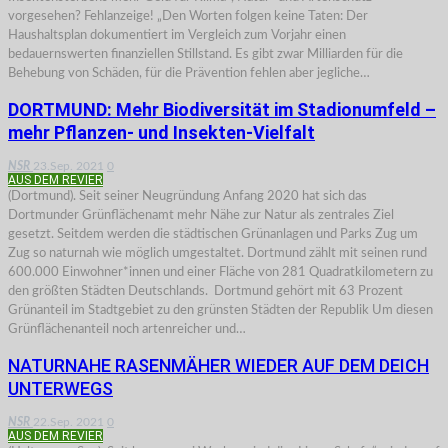
vorgesehen? Fehlanzeige! „Den Worten folgen keine Taten: Der
Haushaltsplan dokumentiert im Vergleich zum Vorjahr einen
bedauernswerten finanziellen Stillstand. Es gibt zwar Milliarden für die
Behebung von Schäden, für die Prävention fehlen aber jegliche…
DORTMUND: Mehr Biodiversität im Stadionumfeld –
mehr Pflanzen- und Insekten-Vielfalt
NSR
23.Sep. 2021
0
AUS DEM REVIER
(Dortmund). Seit seiner Neugründung Anfang 2020 hat sich das
Dortmunder Grünflächenamt mehr Nähe zur Natur als zentrales Ziel
gesetzt. Seitdem werden die städtischen Grünanlagen und Parks Zug um
Zug so naturnah wie möglich umgestaltet. Dortmund zählt mit seinen rund
600.000 Einwohner*innen und einer Fläche von 281 Quadratkilometern zu
den größten Städten Deutschlands. Dortmund gehört mit 63 Prozent
Grünanteil im Stadtgebiet zu den grünsten Städten der Republik Um diesen
Grünflächenanteil noch artenreicher und…
NATURNAHE RASENMÄHER WIEDER AUF DEM DEICH
UNTERWEGS
NSR
22.Sep. 2021
0
AUS DEM REVIER