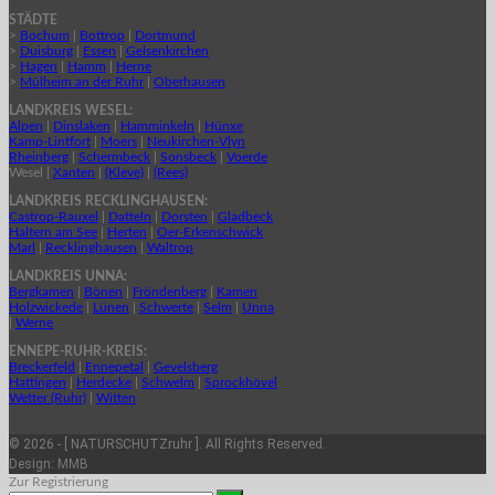
STÄDTE
>
Bochum
|
Bottrop
|
Dortmund
>
Duisburg
|
Essen
|
Gelsenkirchen
>
Hagen
|
Hamm
|
Herne
>
Mülheim an der Ruhr
|
Oberhausen
LANDKREIS WESEL:
Alpen
|
Dinslaken
|
Hamminkeln
|
Hünxe
Kamp-Lintfort
|
Moers
|
Neukirchen-Vlyn
Rheinberg
|
Schermbeck
|
Sonsbeck
|
Voerde
Wesel |
Xanten
|
(Kleve)
|
(Rees)
LANDKREIS RECKLINGHAUSEN:
Castrop-Rauxel
|
Datteln
|
Dorsten
|
Gladbeck
Haltern am See
|
Herten
|
Oer-Erkenschwick
Marl
|
Recklinghausen
|
Waltrop
LANDKREIS UNNA:
Bergkamen
|
Bönen
|
Fröndenberg
|
Kamen
Holzwickede
|
Lünen
|
Schwerte
|
Selm
|
Unna
|
Werne
ENNEPE-RUHR-KREIS:
Breckerfeld
|
Ennepetal
|
Gevelsberg
Hattingen
|
Herdecke
|
Schwelm
|
Sprockhövel
Wetter (Ruhr)
|
Witten
© 2026 - [ NATURSCHUTZruhr ]. All Rights Reserved.
Design:
MMB
Zur Registrierung