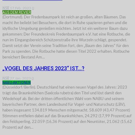
NSR
17.Feb. 2023
0
AUS DEM REVIER
(Dortmund). Der Fredenbaumpark ist reich an großen, alten Bäumen. Das
macht ihn beliebt bei Besuchern, die dort in Ruhe spazieren gehen und die
idyllische Umgebung genießen möchten. Jetzt ist ein weiterer Baum dazu
gekommen: Der Freundeskreis Fredenbaumpark e.V. hat eine Rotbuche, die
nun im Eingangsbereich Schützenstraße ihre Wurzeln schlägt, gespendet.
Damit setzt der Verein seine Tradition fort, den „Baum des Jahres“ für den
Park zu spenden. Die Rotbuche hatte diesen Titel 2022 erhalten. Rotbuche
bereichert Bestand Am…
„VOGEL DES JAHRES 2023“ IST…?
NSR
27.Jan. 2023
0
NABU-AKTIONEN
(Düsseldorf/Berlin). Deutschland hat einen neuen Vogel des Jahres: 2023
trägt das Braunkehlchen (Saxicola rubetra) den Titel und löst damit den
Wiedehopf ab. Bei der dritten öffentlichen Wahl vom NABU und seinem
bayerischen Partner, dem Landesbund für Vogel- und Naturschutz (LBV),
haben insgesamt 134.819 Menschen mitgemacht. 58.609 (43,47 Prozent)
Stimmen entfielen dabei auf das Braunkehlchen, 24.292 (17,99 Prozent) auf
den Feldsperling, 22.059 (16,36 Prozent) auf den Neuntöter, 21.062 (15,62
Prozent) auf den…