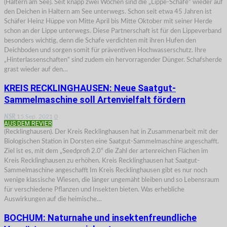
(Haltern am See). Seit knapp zwei Wochen sind die „Lippe-Schafe“ wieder auf
den Deichen in Haltern am See unterwegs. Schon seit etwa 45 Jahren ist
Schäfer Heinz Hüppe von Mitte April bis Mitte Oktober mit seiner Herde
schon an der Lippe unterwegs. Diese Partnerschaft ist für den Lippeverband
besonders wichtig, denn die Schafe verdichten mit ihren Hufen den
Deichboden und sorgen somit für präventiven Hochwasserschutz. Ihre
„Hinterlassenschaften“ sind zudem ein hervorragender Dünger. Schafsherde
grast wieder auf den…
KREIS RECKLINGHAUSEN: Neue Saatgut-
Sammelmaschine soll Artenvielfalt fördern
NSR
15.Sep. 2021
0
AUS DEM REVIER
(Recklinghausen). Der Kreis Recklinghausen hat in Zusammenarbeit mit der
Biologischen Station in Dorsten eine Saatgut-Sammelmaschine angeschafft.
Ziel ist es, mit dem „Seedprofi 2.0“ die Zahl der artenreichen Flächen im
Kreis Recklinghausen zu erhöhen. Kreis Recklinghausen hat Saatgut-
Sammelmaschine angeschafft Im Kreis Recklinghausen gibt es nur noch
wenige klassische Wiesen, die länger ungemäht bleiben und so Lebensraum
für verschiedene Pflanzen und Insekten bieten. Was erhebliche
Auswirkungen auf die heimische…
BOCHUM: Naturnahe und insektenfreundliche