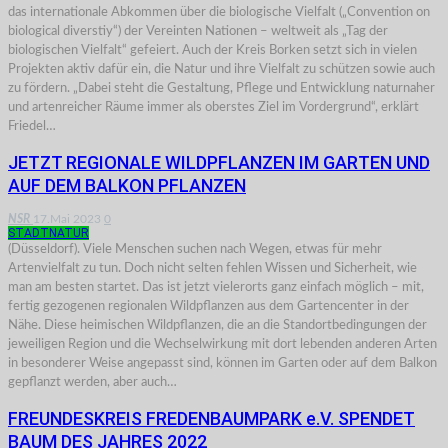
das internationale Abkommen über die biologische Vielfalt („Convention on
biological diverstiy“) der Vereinten Nationen – weltweit als „Tag der
biologischen Vielfalt“ gefeiert. Auch der Kreis Borken setzt sich in vielen
Projekten aktiv dafür ein, die Natur und ihre Vielfalt zu schützen sowie auch
zu fördern. „Dabei steht die Gestaltung, Pflege und Entwicklung naturnaher
und artenreicher Räume immer als oberstes Ziel im Vordergrund“, erklärt
Friedel…
JETZT REGIONALE WILDPFLANZEN IM GARTEN UND
AUF DEM BALKON PFLANZEN
NSR
17.Mai 2023
0
STADTNATUR
(Düsseldorf). Viele Menschen suchen nach Wegen, etwas für mehr
Artenvielfalt zu tun. Doch nicht selten fehlen Wissen und Sicherheit, wie
man am besten startet. Das ist jetzt vielerorts ganz einfach möglich – mit,
fertig gezogenen regionalen Wildpflanzen aus dem Gartencenter in der
Nähe. Diese heimischen Wildpflanzen, die an die Standortbedingungen der
jeweiligen Region und die Wechselwirkung mit dort lebenden anderen Arten
in besonderer Weise angepasst sind, können im Garten oder auf dem Balkon
gepflanzt werden, aber auch…
FREUNDESKREIS FREDENBAUMPARK e.V. SPENDET
BAUM DES JAHRES 2022