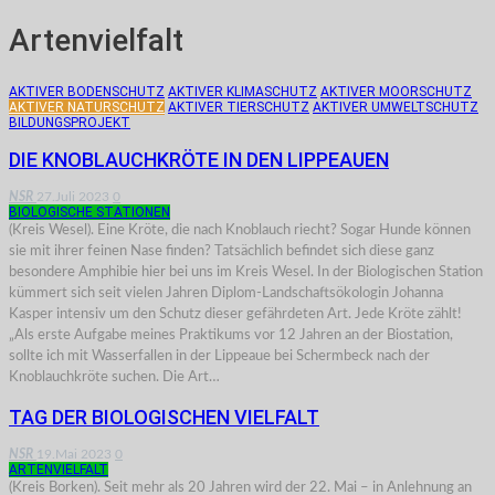
Artenvielfalt
AKTIVER BODENSCHUTZ
AKTIVER KLIMASCHUTZ
AKTIVER MOORSCHUTZ
AKTIVER NATURSCHUTZ
AKTIVER TIERSCHUTZ
AKTIVER UMWELTSCHUTZ
BILDUNGSPROJEKT
DIE KNOBLAUCHKRÖTE IN DEN LIPPEAUEN
NSR
27.Juli 2023
0
BIOLOGISCHE STATIONEN
(Kreis Wesel). Eine Kröte, die nach Knoblauch riecht? Sogar Hunde können
sie mit ihrer feinen Nase finden? Tatsächlich befindet sich diese ganz
besondere Amphibie hier bei uns im Kreis Wesel. In der Biologischen Station
kümmert sich seit vielen Jahren Diplom-Landschaftsökologin Johanna
Kasper intensiv um den Schutz dieser gefährdeten Art. Jede Kröte zählt!
„Als erste Aufgabe meines Praktikums vor 12 Jahren an der Biostation,
sollte ich mit Wasserfallen in der Lippeaue bei Schermbeck nach der
Knoblauchkröte suchen. Die Art…
TAG DER BIOLOGISCHEN VIELFALT
NSR
19.Mai 2023
0
ARTENVIELFALT
(Kreis Borken). Seit mehr als 20 Jahren wird der 22. Mai – in Anlehnung an