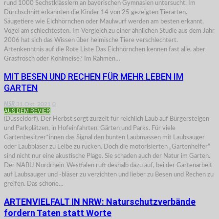
rund 1000 Sechstklässlern an bayerischen Gymnasien untersucht. Im
Durchschnitt erkannten die Kinder 14 von 25 gezeigten Tierarten.
Säugetiere wie Eichhörnchen oder Maulwurf werden am besten erkannt,
Vögel am schlechtesten. Im Vergleich zu einer ähnlichen Studie aus dem Jahr
2006 hat sich das Wissen über heimische Tiere verschlechtert.
Artenkenntnis auf die Rote Liste Das Eichhörnchen kennen fast alle, aber
Grasfrosch oder Kohlmeise? Im Rahmen…
MIT BESEN UND RECHEN FÜR MEHR LEBEN IM
GARTEN
NSR
31.Okt. 2021
0
AUS DEM REVIER
(Düsseldorf). Der Herbst sorgt zurzeit für reichlich Laub auf Bürgersteigen
und Parkplätzen, in Hofeinfahrten, Gärten und Parks. Für viele
Gartenbesitzer*innen das Signal den bunten Laubmassen mit Laubsauger
oder Laubbläser zu Leibe zu rücken. Doch die motorisierten „Gartenhelfer“
sind nicht nur eine akustische Plage. Sie schaden auch der Natur im Garten.
Der NABU Nordrhein-Westfalen ruft deshalb dazu auf, bei der Gartenarbeit
auf Laubsauger und -bläser zu verzichten und lieber zu Besen und Rechen zu
greifen. Das schone…
ARTENVIELFALT IN NRW: Naturschutzverbände
fordern Taten statt Worte