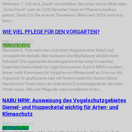
(Mittwoch, 7. Juli) wird „David“ sich entfalten. Bei seiner letzten Blüte hatte
„Turbo-David“ mehr als 5000 Besucher*innen ins Pflanzenschauhaus
gelockt. David 2.0: Die erneute Titanenwurz-Blüte nach 2018 steht kurz
bevor…
WIE VIEL PFLEGE FÜR DEN VORGARTEN?
NSR
29.Juni 2021
0
AUS DEM REVIER
(Düsseldorf). Viele wünschen sich einen Vorgarten ohne Arbeit und
versiegeln ihn deshalb. Aber bedeutet eine Bepflanzung wirklich mehr
Aufwand? Das sogenannte Schottergartenverbot sorgt in manchen
Gegenden Deutschlands für rege Diskussionen. Auch in NRW schreiben
immer mehr Kommunen für Vorgärten ein Mindestmaß an Grün vor. Als
Argument für gepflasterte oder mit Steinen bedeckte Flächen führen
Hausbesitzer*innen meist das ordentliche Erscheinungsbild an, das keine
Arbeit mache. Wie viel Pflege die unterschiedlichen Arten…
NABU NRW: Ausweisung des Vogelschutzgebietes
Diemel- und Hoppecketal wichtig für Arten- und
Klimaschutz
NSR
23.Juni 2021
0
ARTENVIELFALT