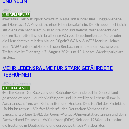
UND KLEIN
NSR
3.Aug. 2021
0
AUS DEM REVIER
(Nettetal). Der Naturpark Schwalm-Nette lädt Kinder und Junggebliebene
am Dienstag, 17. August, zu einer Kleintiersafari ein. Die Gruppe macht sich
auf die Suche nach allem, was so kreucht und fleucht. Wer entdeckt den
ersten Schmetterling, die knallbunte Wanze, den schnellen Laufkäfer oder
die Heuschrecke mit den blauen Flügeln? WANN & WO? Markus Heines
vom NABU unterstützt die eifrigen Beobachter mit seinem Fachwissen.
Treffpunkt ist Dienstag, 17. August 2021 um 15 Uhr am Wanderparkplatz
an der…
MEHR LEBENSRÄUME FÜR STARK GEFÄHRDETE
REBHÜHNER
NSR
2.Aug. 2021
1
AUS DEM REVIER
(Berlin/Bonn). Der Rückgang der Rebhuhn-Bestände soll in Deutschland
gestoppt werden – durch vielfältigere und kleinteiligere Lebensräume in
Agrarlandschaften, wie Blühstreifen und Hecken. Dies ist Ziel des Projektes
„Rebhuhn retten – Vielfalt fördern!“ des Deutschen Verbands für
Landschaftspflege (DVL), der Georg-August-Universität Göttingen und dem
Dachverband Deutscher Avifaunisten (DDA). Seit den 1980er Jahren sind
die Bestände in Deutschland und europaweit nach Angaben des