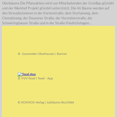
Obstbäume Die Pflanzaktion wird von Mitarbeitenden der GrünBau gGmbH
und der Werkhof Projekt gGmbH unterstützt. Die 46 Bäume werden auf
den Streuobstwiesen in der Kortenstraße, dem Sturhanweg, dem
Clematisweg, der Deusener Straße, der Vorsteherstraße, der
Schwieringhauser Straße und in der Straße Friedrichshagen…
© Gasometer Oberhausen | Banner
© VVV-Texel | Texel - App
© KOSMOS-Verlag | Jubiläums-Buchtitel