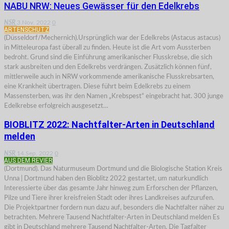
NABU NRW: Neues Gewässer für den Edelkrebs
NSR
3.Nov. 2022
0
ARTENSCHUTZ
(Düsseldorf/Mechernich).Ursprünglich war der Edelkrebs (Astacus astacus)
in Mitteleuropa fast überall zu finden. Heute ist die Art vom Aussterben
bedroht. Grund sind die Einführung amerikanischer Flusskrebse, die sich
stark ausbreiten und den Edelkrebs verdrängen. Zusätzlich können fünf,
mittlerweile auch in NRW vorkommende amerikanische Flusskrebsarten,
eine Krankheit übertragen. Diese führt beim Edelkrebs zu einem
Massensterben, was ihr den Namen „Krebspest“ eingebracht hat. 300 junge
Edelkrebse erfolgreich ausgesetzt…
BIOBLITZ 2022: Nachtfalter-Arten in Deutschland
melden
NSR
14.Sep. 2022
0
AUS DEM REVIER
(Dortmund). Das Naturmuseum Dortmund und die Biologische Station Kreis
Unna | Dortmund haben den Bioblitz 2022 gestartet, um naturkundlich
Interessierte über das gesamte Jahr hinweg zum Erforschen der Pflanzen,
Pilze und Tiere ihrer kreisfreien Stadt oder ihres Landkreises aufzurufen.
Die Projektpartner fordern nun dazu auf, besonders die Nachtfalter näher zu
betrachten. Mehrere Tausend Nachtfalter-Arten in Deutschland melden Es
gibt in Deutschland mehrere Tausend Nachtfalter-Arten. Die Tagfalter