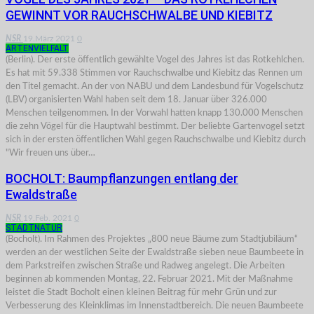
GEWINNT VOR RAUCHSCHWALBE UND KIEBITZ
NSR
19.März 2021
0
ARTENVIELFALT
(Berlin). Der erste öffentlich gewählte Vogel des Jahres ist das Rotkehlchen.
Es hat mit 59.338 Stimmen vor Rauchschwalbe und Kiebitz das Rennen um
den Titel gemacht. An der von NABU und dem Landesbund für Vogelschutz
(LBV) organisierten Wahl haben seit dem 18. Januar über 326.000
Menschen teilgenommen. In der Vorwahl hatten knapp 130.000 Menschen
die zehn Vögel für die Hauptwahl bestimmt. Der beliebte Gartenvogel setzt
sich in der ersten öffentlichen Wahl gegen Rauchschwalbe und Kiebitz durch
"Wir freuen uns über…
BOCHOLT: Baumpflanzungen entlang der
Ewaldstraße
NSR
19.Feb. 2021
0
STADTNATUR
(Bocholt). Im Rahmen des Projektes „800 neue Bäume zum Stadtjubiläum“
werden an der westlichen Seite der Ewaldstraße sieben neue Baumbeete in
dem Parkstreifen zwischen Straße und Radweg angelegt. Die Arbeiten
beginnen ab kommenden Montag, 22. Februar 2021. Mit der Maßnahme
leistet die Stadt Bocholt einen kleinen Beitrag für mehr Grün und zur
Verbesserung des Kleinklimas im Innenstadtbereich. Die neuen Baumbeete