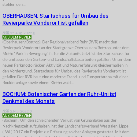
stehlen den…
OBERHAUSEN: Startschuss für Umbau des
Revierparks Vonderort ist gefallen
NSR
15.Aug. 2022
0
AUS DEM REVIER
(Oberhausen/Bottrop). Der Regionalverband Ruhr (RVR) macht den
Revierpark Vonderort an der Stadtgrenze Oberhausen/Bottrop unter dem
Motto "Park in Bewegung" fit für die Zukunft. Jetzt ist der Startschuss für
die umfassenden Garten- und Landschaftsbauarbeiten gefallen. Unter dem
neuen Parkmotto rücken Aktivität und Naturerfahrung gleichermaßen in
den Vordergrund. Startschuss für Umbau des Revierparks Vonderort ist
gefallen Der RVR baut eine moderne Trend- und Funsportarena mit einer
Boulderanlage sowie einem Kletterwald…
BOCHUM: Botanischer Garten der Ruhr-Uni ist
Denkmal des Monats
NSR
2.Mai 2022
0
AUS DEM REVIER
(Bochum). Um den schleichenden Verlust von Grünanlagen aus der
Nachkriegszeit aufzuhalten, hat der Landschaftsverband Westfalen-Lippe
(LWL) 2017 ein Projekt zur Erfassung solcher Anlagen gestartet. Mit dem