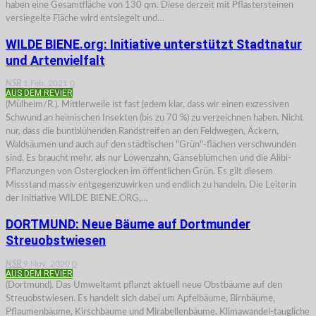
haben eine Gesamtfläche von 130 qm. Diese derzeit mit Pflastersteinen
versiegelte Fläche wird entsiegelt und…
WILDE BIENE.org: Initiative unterstützt Stadtnatur
und Artenvielfalt
NSR
1.Feb. 2021
0
AUS DEM REVIER
(Mülheim/R.). Mittlerweile ist fast jedem klar, dass wir einen exzessiven
Schwund an heimischen Insekten (bis zu 70 %) zu verzeichnen haben. Nicht
nur, dass die buntblühenden Randstreifen an den Feldwegen, Äckern,
Waldsäumen und auch auf den städtischen "Grün"-flächen verschwunden
sind. Es braucht mehr, als nur Löwenzahn, Gänseblümchen und die Alibi-
Pflanzungen von Osterglocken im öffentlichen Grün. Es gilt diesem
Missstand massiv entgegenzuwirken und endlich zu handeln. Die Leiterin
der Initiative WILDE BIENE.ORG,…
DORTMUND: Neue Bäume auf Dortmunder
Streuobstwiesen
NSR
9.Nov. 2020
0
AUS DEM REVIER
(Dortmund). Das Umweltamt pflanzt aktuell neue Obstbäume auf den
Streuobstwiesen. Es handelt sich dabei um Apfelbäume, Birnbäume,
Pflaumenbäume, Kirschbäume und Mirabellenbäume. Klimawandel-taugliche