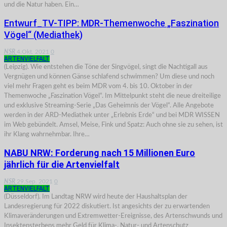
und die Natur haben. Ein…
Entwurf_TV-TIPP: MDR-Themenwoche „Faszination
Vögel“ (Mediathek)
NSR
4.Okt. 2021
0
ARTENVIELFALT
(Leipzig). Wie entstehen die Töne der Singvögel, singt die Nachtigall aus
Vergnügen und können Gänse schlafend schwimmen? Um diese und noch
viel mehr Fragen geht es beim MDR vom 4. bis 10. Oktober in der
Themenwoche „Faszination Vögel“. Im Mittelpunkt steht die neue dreiteilige
und exklusive Streaming-Serie „Das Geheimnis der Vögel“. Alle Angebote
werden in der ARD-Mediathek unter „Erlebnis Erde“ und bei MDR WISSEN
im Web gebündelt. Amsel, Meise, Fink und Spatz: Auch ohne sie zu sehen, ist
ihr Klang wahrnehmbar. Ihre…
NABU NRW: Forderung nach 15 Millionen Euro
jährlich für die Artenvielfalt
NSR
29.Sep. 2021
0
ARTENVIELFALT
(Düsseldorf). Im Landtag NRW wird heute der Haushaltsplan der
Landesregierung für 2022 diskutiert. Ist angesichts der zu erwartenden
Klimaveränderungen und Extremwetter-Ereignisse, des Artenschwunds und
Insektensterbens mehr Geld für Klima-, Natur- und Artenschutz