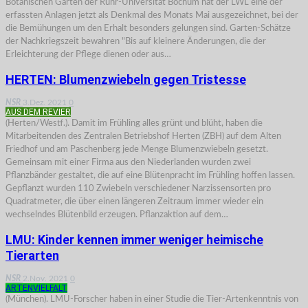
Botanischen Garten der Ruhr-Universität Bochum hat der LWL eine der
erfassten Anlagen jetzt als Denkmal des Monats Mai ausgezeichnet, bei der
die Bemühungen um den Erhalt besonders gelungen sind. Garten-Schätze
der Nachkriegszeit bewahren "Bis auf kleinere Änderungen, die der
Erleichterung der Pflege dienen oder aus…
HERTEN: Blumenzwiebeln gegen Tristesse
NSR
3.Dez. 2021
0
AUS DEM REVIER
(Herten/Westf.). Damit im Frühling alles grünt und blüht, haben die
Mitarbeitenden des Zentralen Betriebshof Herten (ZBH) auf dem Alten
Friedhof und am Paschenberg jede Menge Blumenzwiebeln gesetzt.
Gemeinsam mit einer Firma aus den Niederlanden wurden zwei
Pflanzbänder gestaltet, die auf eine Blütenpracht im Frühling hoffen lassen.
Gepflanzt wurden 110 Zwiebeln verschiedener Narzissensorten pro
Quadratmeter, die über einen längeren Zeitraum immer wieder ein
wechselndes Blütenbild erzeugen. Pflanzaktion auf dem…
LMU: Kinder kennen immer weniger heimische
Tierarten
NSR
2.Nov. 2021
0
ARTENVIELFALT
(München). LMU-Forscher haben in einer Studie die Tier-Artenkenntnis von