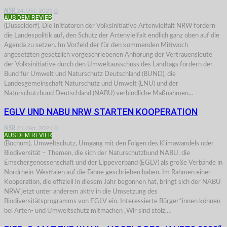
NSR
24.Okt. 2021
0
AUS DEM REVIER
(Düsseldorf). Die Initiatoren der Volksinitiative Artenvielfalt NRW fordern
die Landespolitik auf, den Schutz der Artenvielfalt endlich ganz oben auf die
Agenda zu setzen. Im Vorfeld der für den kommenden Mittwoch
angesetzten gesetzlich vorgeschriebenen Anhörung der Vertrauensleute
der Volksinitiative durch den Umweltausschuss des Landtags fordern der
Bund für Umwelt und Naturschutz Deutschland (BUND), die
Landesgemeinschaft Naturschutz und Umwelt (LNU) und der
Naturschutzbund Deutschland (NABU) verbindliche Maßnahmen…
EGLV UND NABU NRW STARTEN KOOPERATION
NSR
21.Okt. 2021
0
AUS DEM REVIER
(Bochum). Umweltschutz, Umgang mit den Folgen des Klimawandels oder
Biodiversität – Themen, die sich der Naturschutzbund NABU, die
Emschergenossenschaft und der Lippeverband (EGLV) als große Verbände in
Nordrhein-Westfalen auf die Fahne geschrieben haben. Im Rahmen einer
Kooperation, die offiziell in diesem Jahr begonnen hat, bringt sich der NABU
NRW jetzt unter anderem aktiv in die Umsetzung des
Biodiversitätsprogramms von EGLV ein. Interessierte Bürger*innen können
bei Arten- und Umweltschutz mitmachen „Wir sind stolz,…