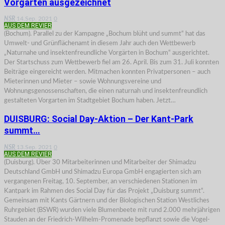
Vorgärten ausgezeichnet
NSR
14.Sep. 2021
0
AUS DEM REVIER
(Bochum). Parallel zu der Kampagne „Bochum blüht und summt“ hat das
Umwelt- und Grünflächenamt in diesem Jahr auch den Wettbewerb
„Naturnahe und insektenfreundliche Vorgärten in Bochum“ ausgerichtet.
Der Startschuss zum Wettbewerb fiel am 26. April. Bis zum 31. Juli konnten
Beiträge eingereicht werden. Mitmachen konnten Privatpersonen – auch
Mieterinnen und Mieter – sowie Wohnungsvereine und
Wohnungsgenossenschaften, die einen naturnah und insektenfreundlich
gestalteten Vorgarten im Stadtgebiet Bochum haben. Jetzt…
DUISBURG: Social Day-Aktion – Der Kant-Park
summt…
NSR
13.Sep. 2021
0
AUS DEM REVIER
(Duisburg). Über 30 Mitarbeiterinnen und Mitarbeiter der Shimadzu
Deutschland GmbH und Shimadzu Europa GmbH engagierten sich am
vergangenen Freitag, 10. September, an verschiedenen Stationen im
Kantpark im Rahmen des Social Day für das Projekt „Duisburg summt“.
Gemeinsam mit Kants Gärtnern und der Biologischen Station Westliches
Ruhrgebiet (BSWR) wurden viele Blumenbeete mit rund 2.000 mehrjährigen
Stauden an der Friedrich-Wilhelm-Promenade bepflanzt sowie die Vogel-