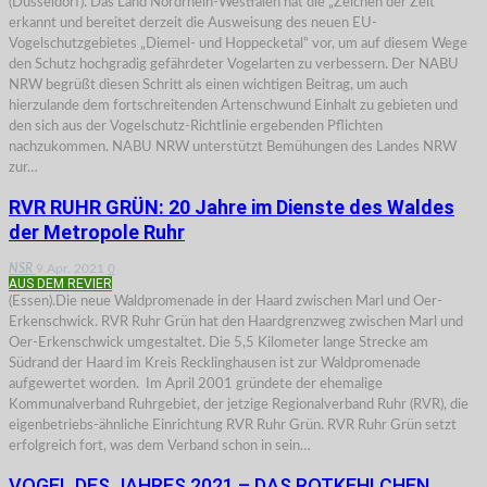
(Düsseldorf). Das Land Nordrhein-Westfalen hat die „Zeichen der Zeit“
erkannt und bereitet derzeit die Ausweisung des neuen EU-
Vogelschutzgebietes „Diemel- und Hoppecketal“ vor, um auf diesem Wege
den Schutz hochgradig gefährdeter Vogelarten zu verbessern. Der NABU
NRW begrüßt diesen Schritt als einen wichtigen Beitrag, um auch
hierzulande dem fortschreitenden Artenschwund Einhalt zu gebieten und
den sich aus der Vogelschutz-Richtlinie ergebenden Pflichten
nachzukommen. NABU NRW unterstützt Bemühungen des Landes NRW
zur…
RVR RUHR GRÜN: 20 Jahre im Dienste des Waldes
der Metropole Ruhr
NSR
9.Apr. 2021
0
AUS DEM REVIER
(Essen).Die neue Waldpromenade in der Haard zwischen Marl und Oer-
Erkenschwick. RVR Ruhr Grün hat den Haardgrenzweg zwischen Marl und
Oer-Erkenschwick umgestaltet. Die 5,5 Kilometer lange Strecke am
Südrand der Haard im Kreis Recklinghausen ist zur Waldpromenade
aufgewertet worden. Im April 2001 gründete der ehemalige
Kommunalverband Ruhrgebiet, der jetzige Regionalverband Ruhr (RVR), die
eigenbetriebs-ähnliche Einrichtung RVR Ruhr Grün. RVR Ruhr Grün setzt
erfolgreich fort, was dem Verband schon in sein…
VOGEL DES JAHRES 2021 – DAS ROTKEHLCHEN