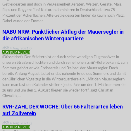
Getreidearten und doch in Vergessenheit geraten. Weizen, Gerste, Mais,
Raps und Roggen: Fünf Kulturen dominieren in Deutschland etwa 75
Prozent der Ackerflächen. Alte Getreidesorten finden da kaum noch Platz.
Dabei wurde der Emmer…
NABU NRW: Pünktlicher Abflug der Mauersegler in
die afrikanischen Winterquartiere
NSR
4.Aug. 2021
0
AUS DEM REVIER
(Düsseldorf). Den Städtern ist er durch seine wendigen Flugmanöver in
unseren Straßenschluchten und durch seine hohen „sriii“-Rufe bekannt; zum
Sommer gehört er wie Erdbeereis und Freibad: der Mauersegler. Doch
bereits Anfang August läutet er das nahende Ende des Sommers und damit
den jährlichen Vogelzug in die Winterquartiere ein. „Mit den Mauerseglern
kann man fast den Kalender stellen - jedes Jahr um den 1. Mai kommen sie
zu uns und um den 1. August fliegen sie wieder fort“, sagt Christian
Chwallek,…
RVR-ZAHL DER WOCHE: Über 66 Falterarten leben
auf Zollverein
NSR
4.Aug. 2021
0
AUS DEM REVIER