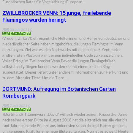
Europäischen Rates für Vogelzählung (European…
ZWILLBROCKER VENN: 15 junge, freilebende
Flamingos wurden beringt
NSR
30.Juli 2021
0
AUS DEM REVIER
(Vreden). Zirka 70 ehrenamtliche Helferinnen und Helfer von deutscher und
niederländischer Seite haben mitgeholfen, die jungen Flamingos im Venn
einzufangen. Ziel war es, den Nachwuchs mit einem circa 5 Zentimeter
großen roten Plastikring mit einem individuellen Code zu kennzeichnen.
Voller Erfolg im Zwillbrocker Venn Bevor die jungen Flamingoküken
selbstständig fliegen können, werden sie mit einem kleinen Ring
ausgestattet. Dieser liefert unter anderem Informationen zur Herkunft und
zu dem Alter der Tiere. Um die Tiere…
DORTMUND: Aufregung im Botanischen Garten
Rombergpark
NSR
7.Juli 2021
0
AUS DEM REVIER
(Dortmund). Titanenwurz „David“ will sich wieder zeigen: Knapp drei Jahre
nach seiner ersten Blüte im August 2018 hat die eigentlich nur alle vier bis
fünf Jahre blühende Pflanze aus Indonesien schon dreimal Blätter gebildet,
um genügend Kraft für eine neue Blüte zu tanken. Nun ist es soweit! Heute