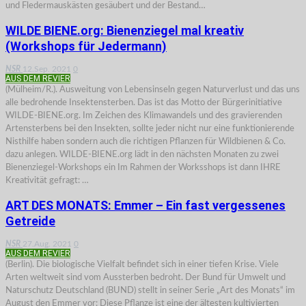
und Fledermauskästen gesäubert und der Bestand…
WILDE BIENE.org: Bienenziegel mal kreativ
(Workshops für Jedermann)
NSR
12.Sep. 2021
0
AUS DEM REVIER
(Mülheim/R.). Ausweitung von Lebensinseln gegen Naturverlust und das uns
alle bedrohende Insektensterben. Das ist das Motto der Bürgerinitiative
WILDE-BIENE.org. Im Zeichen des Klimawandels und des gravierenden
Artensterbens bei den Insekten, sollte jeder nicht nur eine funktionierende
Nisthilfe haben sondern auch die richtigen Pflanzen für Wildbienen & Co.
dazu anlegen. WILDE-BIENE.org lädt in den nächsten Monaten zu zwei
Bienenziegel-Workshops ein Im Rahmen der Worksshops ist dann IHRE
Kreativität gefragt: …
ART DES MONATS: Emmer – Ein fast vergessenes
Getreide
NSR
27.Aug. 2021
0
AUS DEM REVIER
(Berlin). Die biologische Vielfalt befindet sich in einer tiefen Krise. Viele
Arten weltweit sind vom Aussterben bedroht. Der Bund für Umwelt und
Naturschutz Deutschland (BUND) stellt in seiner Serie „Art des Monats“ im
August den Emmer vor: Diese Pflanze ist eine der ältesten kultivierten