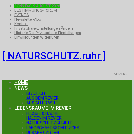
SONNTAG, 9.AUGUST 2026
BESTIMMUNGS-FORUM
EVENTS
Newsletter-Abo
Kontakt
Privatsphäre-Einstellungen Ändern
Historie Der Privatsphäre-Einstellungen
Einwilligungen Widerrufen
[ NATURSCHUTZ.ruhr ]
- ANZEIGE -
HOME
NEWS
BLAULICHT
AUS DEM REVIER
AUS ALLER WELT
LEBENSRÄUME IM REVIER
FLÜSSE & BÄCHE
HALDEN IM REVIER
NATURSCHUTZGEBIETE
LANDSCHAFTSSCHUTZGEB.
URBANE GÄRTEN