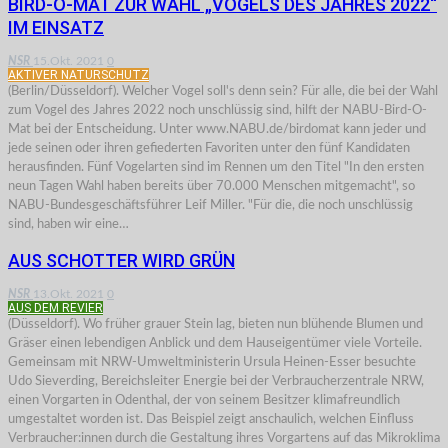
BIRD-O-MAT ZUR WAHL „VOGELS DES JAHRES 2022“
IM EINSATZ
NSR
15.Okt. 2021
0
AKTIVER NATURSCHUTZ
(Berlin/Düsseldorf). Welcher Vogel soll's denn sein? Für alle, die bei der Wahl
zum Vogel des Jahres 2022 noch unschlüssig sind, hilft der NABU-Bird-O-
Mat bei der Entscheidung. Unter www.NABU.de/birdomat kann jeder und
jede seinen oder ihren gefiederten Favoriten unter den fünf Kandidaten
herausfinden. Fünf Vogelarten sind im Rennen um den Titel "In den ersten
neun Tagen Wahl haben bereits über 70.000 Menschen mitgemacht", so
NABU-Bundesgeschäftsführer Leif Miller. "Für die, die noch unschlüssig
sind, haben wir eine…
AUS SCHOTTER WIRD GRÜN
NSR
13.Okt. 2021
0
AUS DEM REVIER
(Düsseldorf). Wo früher grauer Stein lag, bieten nun blühende Blumen und
Gräser einen lebendigen Anblick und dem Hauseigentümer viele Vorteile.
Gemeinsam mit NRW-Umweltministerin Ursula Heinen-Esser besuchte
Udo Sieverding, Bereichsleiter Energie bei der Verbraucherzentrale NRW,
einen Vorgarten in Odenthal, der von seinem Besitzer klimafreundlich
umgestaltet worden ist. Das Beispiel zeigt anschaulich, welchen Einfluss
Verbraucher:innen durch die Gestaltung ihres Vorgartens auf das Mikroklima