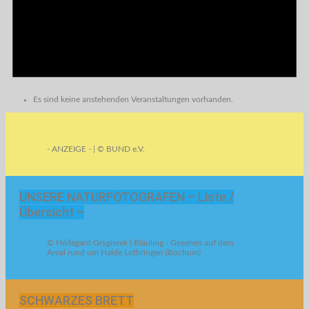
Es sind keine anstehenden Veranstaltungen vorhanden.
- ANZEIGE - | © BUND e.V.
UNSERE NATURFOTOGRAFEN – Liste /
Übersicht –
© Hildegard Grygierek | Bläuling - Gesehen auf dem
Areal rund um Halde Lothringen (Bochum)
SCHWARZES BRETT