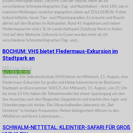
(Essen/Metropole Ruhr). Die RVR-Zahl der Woche: Mehr als 66
verschiedene Schmetterlingsarten (Tag- und Nachtfalter) - nicht 180, wie in
manchen Meldungen zunächst angegeben, leben auf ZOLLVEREIN. Früher
Industriefläche, heute Tier- und Pflanzenparadies: Es kreucht und fleucht
allerlei auf den Brachen im Ruhrgebiet. Rund 45 Vogelarten und sieben
Fledermausarten sind z. B. im Landschaftspark Duisburg-Nord zu finden.
Und auf dem Welterbe Zollverein in Essen wurden mehr als 66
verschiedene Schmetterlingsarten (Tag- und…
BOCHUM: VHS bietet Fledermaus-Exkursion im
Stadtpark an
NSR
3.Aug. 2021
0
AUS DEM REVIER
(Bochum). Die Volkshochschule (VHS) bietet am Mittwoch, 11. August, eine
Fledermaus-Exkursion für große und kleine Interessierte im Bochumer
Stadtpark an (Kursnummer 50057). Am Mittwoch, 11. August, von 21 Uhr
bis etwa 23 Uhr halten die Teilnehmenden bei einem Spaziergang um den
See Ausschau nach den fliegenden Säugetieren und machen ihre Jagd- und
Orientierungsrufe hörbar: Die Ultraschallwellen übersetzt ein „Bat-
Detektor“ in hörbare Frequenzen. Neben biologischem Wissen zu den
Wildtieren und ihrem Lebensraum,…
SCHWALM-NETTETAL: KLEINTIER-SAFARI FÜR GROß