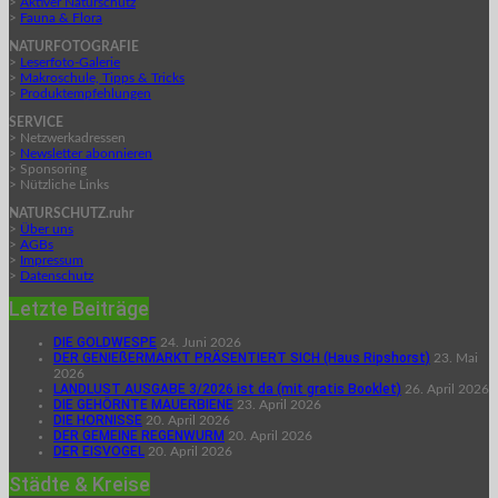
>
Aktiver Naturschutz
>
Fauna & Flora
NATURFOTOGRAFIE
>
Leserfoto-Galerie
>
Makroschule, Tipps & Tricks
>
Produktempfehlungen
SERVICE
> Netzwerkadressen
>
Newsletter abonnieren
> Sponsoring
> Nützliche Links
NATURSCHUTZ.ruhr
>
Über uns
>
AGBs
>
Impressum
>
Datenschutz
Letzte Beiträge
DIE GOLDWESPE
24. Juni 2026
DER GENIEßERMARKT PRÄSENTIERT SICH (Haus Ripshorst)
23. Mai
2026
LANDLUST AUSGABE 3/2026 ist da (mit gratis Booklet)
26. April 2026
DIE GEHÖRNTE MAUERBIENE
23. April 2026
DIE HORNISSE
20. April 2026
DER GEMEINE REGENWURM
20. April 2026
DER EISVOGEL
20. April 2026
Städte & Kreise