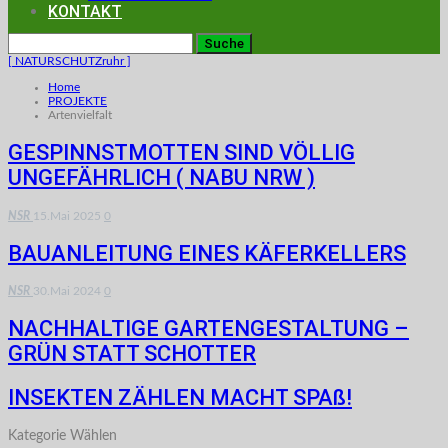
KONTAKT
[ NATURSCHUTZruhr ]
Home
PROJEKTE
Artenvielfalt
GESPINNSTMOTTEN SIND VÖLLIG
UNGEFÄHRLICH ( NABU NRW )
NSR
15.Mai 2025
0
BAUANLEITUNG EINES KÄFERKELLERS
NSR
30.Mai 2024
0
NACHHALTIGE GARTENGESTALTUNG –
GRÜN STATT SCHOTTER
INSEKTEN ZÄHLEN MACHT SPAß!
Kategorie Wählen