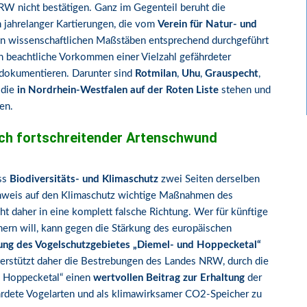
 nicht bestätigen. Ganz im Gegenteil beruht die
jahrelanger Kartierungen, die vom
Verein für Natur- und
den wissenschaftlichen Maßstäben entsprechend durchgeführt
beachtliche Vorkommen einer Vielzahl gefährdeter
dokumentieren. Darunter sind
Rotmilan
,
Uhu
,
Grauspecht
,
 die
in Nordrhein-Westfalen auf der Roten Liste
stehen und
en.
ch fortschreitender Artenschwund
ss
Biodiversitäts- und Klimaschutz
zwei Seiten derselben
inweis auf den Klimaschutz wichtige Maßnahmen des
ht daher in eine komplett falsche Richtung. Wer für künftige
hern will, kann gegen die Stärkung des europäischen
ng des Vogelschutzgebietes „Diemel- und Hoppecketal“
stützt daher die Bestrebungen des Landes NRW, durch die
 Hoppecketal“ einen
wertvollen Beitrag zur Erhaltung
der
hrdete Vogelarten und als klimawirksamer CO2-Speicher zu