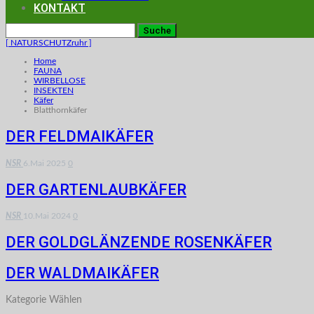
KONTAKT
[ NATURSCHUTZruhr ]
Home
FAUNA
WIRBELLOSE
INSEKTEN
Käfer
Blatthornkäfer
DER FELDMAIKÄFER
NSR
6.Mai 2025
0
DER GARTENLAUBKÄFER
NSR
10.Mai 2024
0
DER GOLDGLÄNZENDE ROSENKÄFER
DER WALDMAIKÄFER
Kategorie Wählen