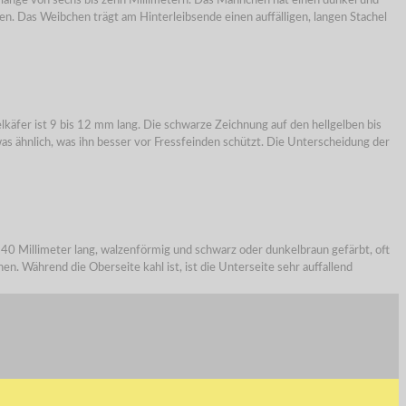
erlänge von sechs bis zehn Millimetern. Das Männchen hat einen dunkel und
n. Das Weibchen trägt am Hinterleibsende einen auffälligen, langen Stachel
lkäfer ist 9 bis 12 mm lang. Die schwarze Zeichnung auf den hellgelben bis
as ähnlich, was ihn besser vor Fressfeinden schützt. Die Unterscheidung der
 40 Millimeter lang, walzenförmig und schwarz oder dunkelbraun gefärbt, oft
en. Während die Oberseite kahl ist, ist die Unterseite sehr auffallend