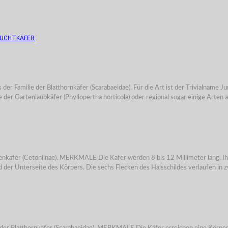
EUCHTKÄFER
us der Familie der Blatthornkäfer (Scarabaeidae). Für die Art ist der Trivialname
 der Gartenlaubkäfer (Phyllopertha horticola) oder regional sogar einige Arte
osenkäfer (Cetoniinae). MERKMALE Die Käfer werden 8 bis 12 Millimeter lang. Ih
der Unterseite des Körpers. Die sechs Flecken des Halsschildes verlaufen in zwe