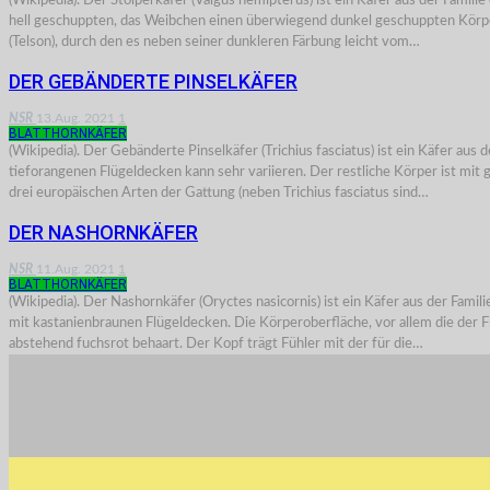
(Wikipedia). Der Stolperkäfer (Valgus hemipterus) ist ein Käfer aus der Fami
hell geschuppten, das Weibchen einen überwiegend dunkel geschuppten Körper.
(Telson), durch den es neben seiner dunkleren Färbung leicht vom…
DER GEBÄNDERTE PINSELKÄFER
NSR
13.Aug. 2021
1
BLATTHORNKÄFER
(Wikipedia). Der Gebänderte Pinselkäfer (Trichius fasciatus) ist ein Käfer a
tieforangenen Flügeldecken kann sehr variieren. Der restliche Körper ist mit
drei europäischen Arten der Gattung (neben Trichius fasciatus sind…
DER NASHORNKÄFER
NSR
11.Aug. 2021
1
BLATTHORNKÄFER
(Wikipedia). Der Nashornkäfer (Oryctes nasicornis) ist ein Käfer aus der Fam
mit kastanienbraunen Flügeldecken. Die Körperoberfläche, vor allem die der Flü
abstehend fuchsrot behaart. Der Kopf trägt Fühler mit der für die…