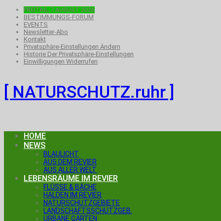
FREITAG, 7.AUGUST 2026
BESTIMMUNGS-FORUM
EVENTS
Newsletter-Abo
Kontakt
Privatsphäre-Einstellungen Ändern
Historie Der Privatsphäre-Einstellungen
Einwilligungen Widerrufen
[ NATURSCHUTZ.ruhr ]
HOME
NEWS
BLAULICHT
AUS DEM REVIER
AUS ALLER WELT
LEBENSRÄUME IM REVIER
FLÜSSE & BÄCHE
HALDEN IM REVIER
NATURSCHUTZGEBIETE
LANDSCHAFTSSCHUTZGEB.
URBANE GÄRTEN