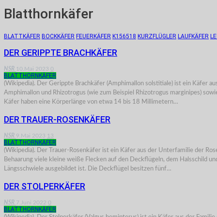
Blatthornkäfer
BLATTKÄFER
BOCKKÄFER
FEUERKÄFER
K156518
KURZFLÜGLER
LAUFKÄFER
L
DER GERIPPTE BRACHKÄFER
NSR
10.Mai 2023
0
BLATTHORNKÄFER
(Wikipedia). Der Gerippte Brachkäfer (Amphimallon solstitiale) ist ein Käfer a
Amphimallon und Rhizotrogus (wie zum Beispiel Rhizotrogus marginipes) sowie
Käfer haben eine Körperlänge von etwa 14 bis 18 Millimetern…
DER TRAUER-ROSENKÄFER
NSR
9.Mai 2023
13
BLATTHORNKÄFER
(Wikipedia). Der Trauer-Rosenkäfer ist ein Käfer aus der Unterfamilie der R
Behaarung viele kleine weiße Flecken auf den Deckflügeln, dem Halsschild und 
Längsschwiele ausgebildet ist. Die Deckflügel besitzen fünf…
DER STOLPERKÄFER
NSR
7.Juni 2022
0
BLATTHORNKÄFER