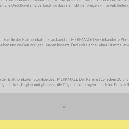
lie der Blatthornkäfer (Scarabaeidae). MERKMALE Die Käfer erreichen eine Körp
 Die Deckflügel sind verkürzt, so dass sie nicht den ganzen Hinterleib bedecke
us der Familie der Blatthornkäfer (Scarabaeidae). MERKMALE Der Gebänderte Pinse
 gelben und weißen wolligen Haaren besetzt. Dadurch sieht er einer Hummel etw
ilie der Blatthornkäfer (Scarabaeidae). MERKMALE Der Käfer ist zwischen 20 und
geldecken, ist glatt und glänzend, die Flügeldecken tragen sehr feine Punktreih