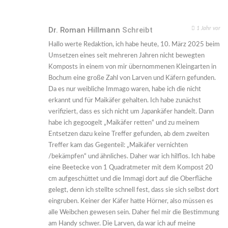
Dr. Roman Hillmann
Schreibt
1 Jahr vor
Hallo werte Redaktion, ich habe heute, 10. März 2025 beim
Umsetzen eines seit mehreren Jahren nicht bewegten
Komposts in einem von mir übernommenen Kleingarten in
Bochum eine große Zahl von Larven und Käfern gefunden.
Da es nur weibliche Immago waren, habe ich die nicht
erkannt und für Maikäfer gehalten. Ich habe zunächst
verifiziert, dass es sich nicht um Japankäfer handelt. Dann
habe ich gegoogelt „Maikäfer retten“ und zu meinem
Entsetzen dazu keine Treffer gefunden, ab dem zweiten
Treffer kam das Gegenteil: „Maikäfer vernichten
/bekämpfen“ und ähnliches. Daher war ich hilflos. Ich habe
eine Beetecke von 1 Quadratmeter mit dem Kompost 20
cm aufgeschüttet und die Immagi dort auf die Oberfläche
gelegt, denn ich stellte schnell fest, dass sie sich selbst dort
eingruben. Keiner der Käfer hatte Hörner, also müssen es
alle Weibchen gewesen sein. Daher fiel mir die Bestimmung
am Handy schwer. Die Larven, da war ich auf meine