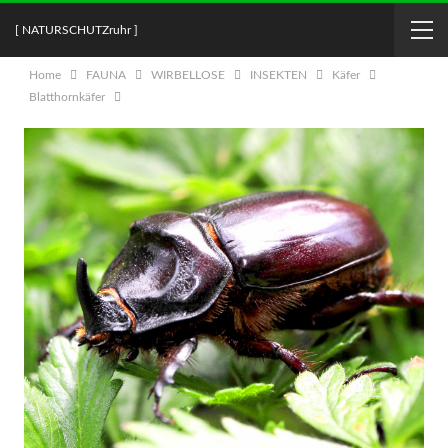
[ NATURSCHUTZruhr ]
Home
FAUNA
WIRBELLOSE
INSEKTEN
Käfer
Blatthornkäfer