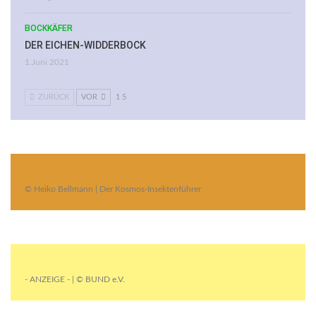
BOCKKÄFER
DER EICHEN-WIDDERBOCK
1.Juni 2021
ZURÜCK
VOR
1 5
© Heiko Bellmann | Der Kosmos-Insektenführer
- ANZEIGE - | © BUND e.V.