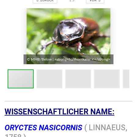
1
5
© MMB/Below | <strong>Nashornkäfer ♂</strong>
WISSENSCHAFTLICHER NAME:
ORYCTES NASICORNIS
( LINNAEUS,