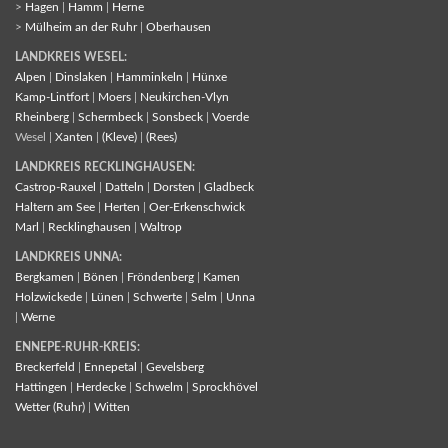
>
Hagen
|
Hamm
|
Herne
>
Mülheim an der Ruhr
|
Oberhausen
LANDKREIS WESEL:
Alpen
|
Dinslaken
|
Hamminkeln
|
Hünxe
Kamp-Lintfort
|
Moers
|
Neukirchen-Vlyn
Rheinberg
|
Schermbeck
|
Sonsbeck
|
Voerde
Wesel |
Xanten
|
(Kleve)
|
(Rees)
LANDKREIS RECKLINGHAUSEN:
Castrop-Rauxel
|
Datteln
|
Dorsten
|
Gladbeck
Haltern am See
|
Herten
|
Oer-Erkenschwick
Marl
|
Recklinghausen
|
Waltrop
LANDKREIS UNNA:
Bergkamen
|
Bönen
|
Fröndenberg
|
Kamen
Holzwickede
|
Lünen
|
Schwerte
|
Selm
|
Unna
|
Werne
ENNEPE-RUHR-KREIS:
Breckerfeld
|
Ennepetal
|
Gevelsberg
Hattingen
|
Herdecke
|
Schwelm
|
Sprockhövel
Wetter (Ruhr)
|
Witten