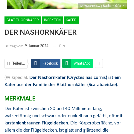
© MMB/Below |
Nashornkäfer ♂
BLATTHORNKÄFER
INSEKTEN
KÄFER
DER NASHORNKÄFER
Beitrag vom
9. Januar 2024
1
Facebook
WhatsApp
Teilen...
(Wikipedia).
Der Nashornkäfer (Oryctes nasicornis) ist ein
Käfer aus der Familie der Blatthornkäfer (Scarabaeidae).
MERKMALE
Der Käfer ist zwischen 20 und 40 Millimeter lang,
walzenförmig und schwarz oder dunkelbraun gefärbt, oft
mit
kastanienbraunen Flügeldecken
. Die Körperoberfläche, vor
allem die der Flügeldecken, ist glatt und glänzend, die