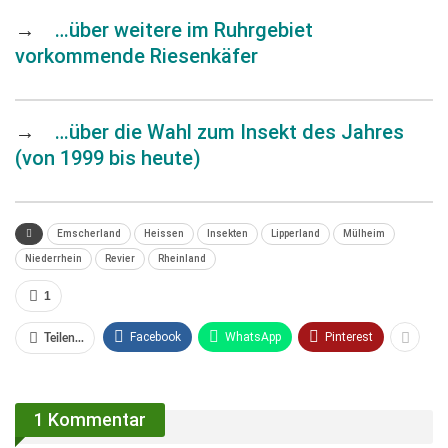
→
…über weitere im Ruhrgebiet
vorkommende Riesenkäfer
→
…über die Wahl zum Insekt des Jahres
(von 1999 bis heute)
Emscherland
Heissen
Insekten
Lipperland
Mülheim
Niederrhein
Revier
Rheinland
1
Facebook
WhatsApp
Pinterest
Teilen...
1 Kommentar