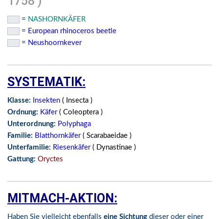
1758 )
=
NASHORNKÄFER
=
European rhinoceros beetle
=
Neushoornkever
SYSTEMATIK:
Klasse:
Insekten
( Insecta )
Ordnung:
Käfer
( Coleoptera )
Unterordnung:
Polyphaga
Familie:
Blatthornkäfer
( Scarabaeidae )
Unterfamilie:
Riesenkäfer
( Dynastinae )
Gattung:
Oryctes
MITMACH-AKTION:
Haben Sie vielleicht ebenfalls
eine Sichtung
dieser oder einer