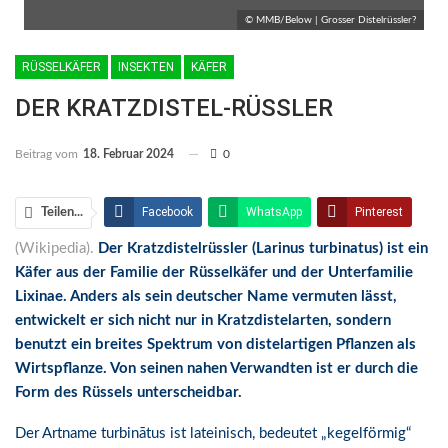
© MMB/Below | Grosser Distelrüssler?
RÜSSELKÄFER
INSEKTEN
KÄFER
DER KRATZDISTEL-RÜSSLER
Beitrag vom
18. Februar 2024
0
Facebook
WhatsApp
Pinterest
Teilen...
(Wikipedia).
Der Kratzdistelrüssler (Larinus turbinatus) ist ein
Email
Linkedin
Telegram
Käfer aus der Familie der Rüsselkäfer und der Unterfamilie
Facebook Messenger
Lixinae. Anders als sein deutscher Name vermuten lässt,
entwickelt er sich nicht nur in Kratzdistelarten, sondern
benutzt ein breites Spektrum von distelartigen Pflanzen als
Wirtspflanze. Von seinen nahen Verwandten ist er durch die
Form des Rüssels unterscheidbar.
Der Artname turbinātus ist lateinisch, bedeutet „kegelförmig“