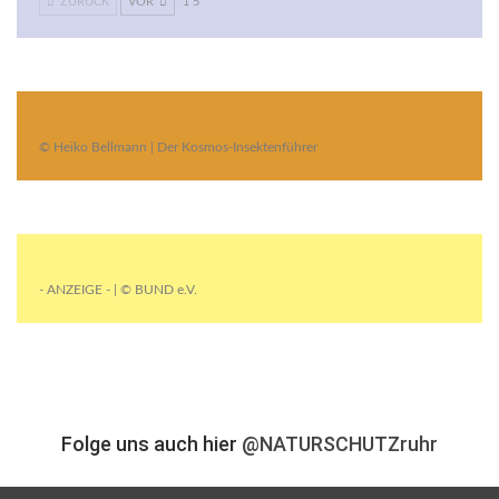
ZURÜCK
VOR
1 5
© Heiko Bellmann | Der Kosmos-Insektenführer
- ANZEIGE - | © BUND e.V.
Folge uns auch hier
@NATURSCHUTZruhr