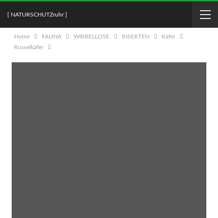
[ NATURSCHUTZruhr ]
Home
FAUNA
WIRBELLOSE
INSEKTEN
Käfer
Rüsselkäfer