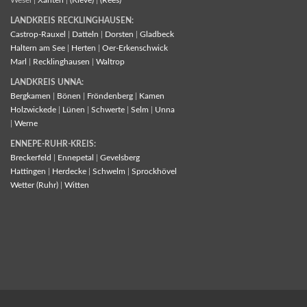
Wesel |
Xanten
|
(Kleve)
|
(Rees)
LANDKREIS RECKLINGHAUSEN:
Castrop-Rauxel
|
Datteln
|
Dorsten
|
Gladbeck
Haltern am See
|
Herten
|
Oer-Erkenschwick
Marl
|
Recklinghausen
|
Waltrop
LANDKREIS UNNA:
Bergkamen
|
Bönen
|
Fröndenberg
|
Kamen
Holzwickede
|
Lünen
|
Schwerte
|
Selm
|
Unna
|
Werne
ENNEPE-RUHR-KREIS:
Breckerfeld
|
Ennepetal
|
Gevelsberg
Hattingen
|
Herdecke
|
Schwelm
|
Sprockhövel
Wetter (Ruhr)
|
Witten