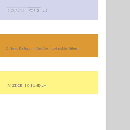
ZURÜCK
VOR
1 5
© Heiko Bellmann | Der Kosmos-Insektenführer
- ANZEIGE - | © BUND e.V.