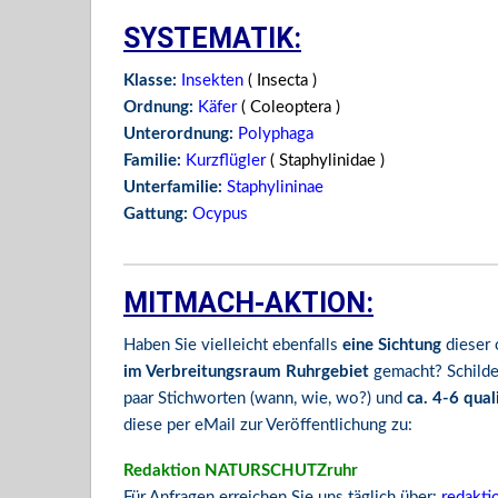
SYSTEMATIK:
Klasse:
Insekten
( Insecta )
Ordnung:
Käfer
( Coleoptera )
Unterordnung:
Polyphaga
Familie:
Kurzflügler
( Staphylinidae )
Unterfamilie:
Staphylininae
Gattung:
Ocypus
MITMACH-AKTION:
Haben Sie vielleicht ebenfalls
eine Sichtung
dieser 
im Verbreitungsraum Ruhrgebiet
gemacht? Schilde
paar Stichworten (wann, wie, wo?) und
ca. 4-6 qual
diese per eMail zur Veröffentlichung zu:
Redaktion NATURSCHUTZruhr
Für Anfragen erreichen Sie uns täglich über:
redakti