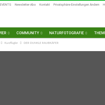
EVENTS
Newsletter-Abo
Kontakt
Privatsphäre-Einstellungen Ändern
H
IER
COMMUNITY
NATURFOTOGRAFIE
THEM
Kurzflügler
DER DUNKLE RAUBKÄFER