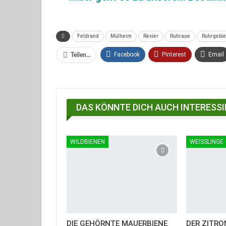
Feldrand
Mülheim
Revier
Ruhraue
Ruhrgebie
Facebook
Pinterest
Email
Teilen...
Facebook Messenger
DAS KÖNNTE DICH AUCH INTERESSI
WILDBIENEN
WEISSLINGE
DIE GEHÖRNTE MAUERBIENE
DER ZITRO