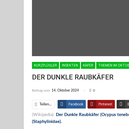
KURZFLÜGLER
INSEKTEN
KÄFER
THEMEN IM OKTO
DER DUNKLE RAUBKÄFER
Beitrag vom
14. Oktober 2024
0
Facebook
Pinterest
Teilen...
(Wikipedia).
Der Dunkle Raubkäfer (Ocypus tenebric
Facebook Messenger
(Staphylinidae).