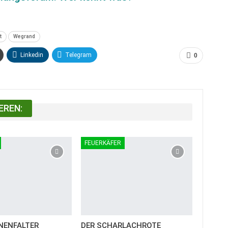
t
Wegrand
Linkedin
Telegram
0
EREN:
FEUERKÄFER
NENFALTER
DER SCHARLACHROTE