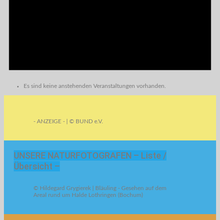
Es sind keine anstehenden Veranstaltungen vorhanden.
- ANZEIGE - | © BUND e.V.
UNSERE NATURFOTOGRAFEN – Liste /
Übersicht –
© Hildegard Grygierek | Bläuling - Gesehen auf dem
Areal rund um Halde Lothringen (Bochum)