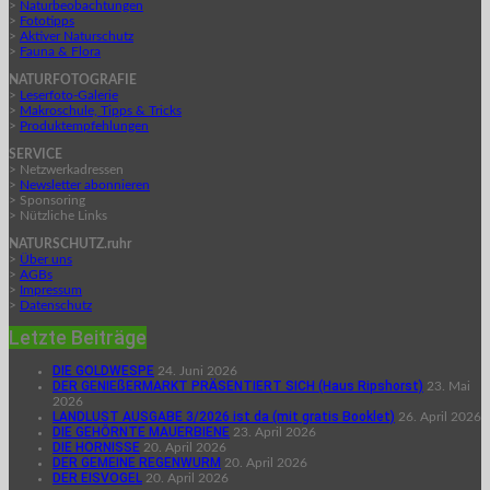
>
Naturbeobachtungen
>
Fototipps
>
Aktiver Naturschutz
>
Fauna & Flora
NATURFOTOGRAFIE
>
Leserfoto-Galerie
>
Makroschule, Tipps & Tricks
>
Produktempfehlungen
SERVICE
> Netzwerkadressen
>
Newsletter abonnieren
> Sponsoring
> Nützliche Links
NATURSCHUTZ.ruhr
>
Über uns
>
AGBs
>
Impressum
>
Datenschutz
Letzte Beiträge
DIE GOLDWESPE
24. Juni 2026
DER GENIEßERMARKT PRÄSENTIERT SICH (Haus Ripshorst)
23. Mai
2026
LANDLUST AUSGABE 3/2026 ist da (mit gratis Booklet)
26. April 2026
DIE GEHÖRNTE MAUERBIENE
23. April 2026
DIE HORNISSE
20. April 2026
DER GEMEINE REGENWURM
20. April 2026
DER EISVOGEL
20. April 2026