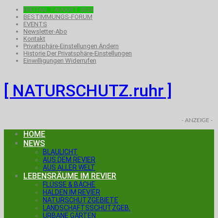
FREITAG, 7.AUGUST 2026
BESTIMMUNGS-FORUM
EVENTS
Newsletter-Abo
Kontakt
Privatsphäre-Einstellungen Ändern
Historie Der Privatsphäre-Einstellungen
Einwilligungen Widerrufen
[ NATURSCHUTZ.ruhr ]
- ANZEIGE -
HOME
NEWS
BLAULICHT
AUS DEM REVIER
AUS ALLER WELT
LEBENSRÄUME IM REVIER
FLÜSSE & BÄCHE
HALDEN IM REVIER
NATURSCHUTZGEBIETE
LANDSCHAFTSSCHUTZGEB.
URBANE GÄRTEN