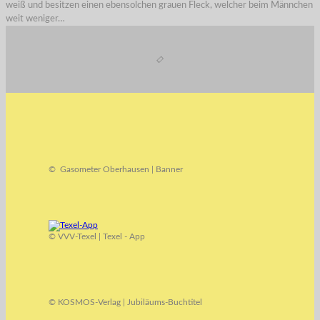
weiß und besitzen einen ebensolchen grauen Fleck, welcher beim Männchen
weit weniger…
© Gasometer Oberhausen | Banner
© VVV-Texel | Texel - App
© KOSMOS-Verlag | Jubiläums-Buchtitel