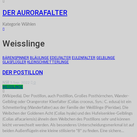
DER AURORAFALTER
Kategorie Wählen
Weisslinge
BÄRENSPINNER
BLÄULINGE
EDELFALTER
EULENFALTER
GELBLINGE
GLASFLÜGLER
KLEINSCHMETTERLINGE
DER POSTILLON
NSR
5.Sep. 2022
0
WEISSLINGE
(Wikipedia). Der Postillon, auch Postillion, Großes Posthörnchen, Wander-
Gelbling oder Orangeroter Kleefalter (Colias croceus, Syn.: C. edusa) ist ein
Schmetterling (Wanderfalter) aus der Familie der Weißlinge (Pieridae). Die
Weibchen der Goldenen Acht (Colias hyale) und des Hufeisenklee-Gelblings
(Colias alfacariensis) ähneln dem Weibchen des Postillons sehr und können
leicht verwechselt werden. Als besonderes Unterscheidungsmerkmal ist auf
beiden Außenflügeln eine kleine stilisierte "8" zu finden. Eine sichere…