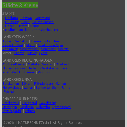
Städte & Kreise
STÄDTE
>
Bochum
|
Bottrop
|
Dortmund
>
Duisburg
|
Essen
|
Gelsenkirchen
>
Hagen
|
Hamm
|
Herne
>
Mülheim an der Ruhr
|
Oberhausen
LANDKREIS WESEL:
Alpen
|
Dinslaken
|
Hamminkeln
|
Hünxe
Kamp-Lintfort
|
Moers
|
Neukirchen-Vlyn
Rheinberg
|
Schermbeck
|
Sonsbeck
|
Voerde
Wesel |
Xanten
|
(Kleve)
|
(Rees)
LANDKREIS RECKLINGHAUSEN:
Castrop-Rauxel
|
Datteln
|
Dorsten
|
Gladbeck
Haltern am See
|
Herten
|
Oer-Erkenschwick
Marl
|
Recklinghausen
|
Waltrop
LANDKREIS UNNA:
Bergkamen
|
Bönen
|
Fröndenberg
|
Kamen
Holzwickede
|
Lünen
|
Schwerte
|
Selm
|
Unna
|
Werne
ENNEPE-RUHR-KREIS:
Breckerfeld
|
Ennepetal
|
Gevelsberg
Hattingen
|
Herdecke
|
Schwelm
|
Sprockhövel
Wetter (Ruhr)
|
Witten
© 2026 - [ NATURSCHUTZruhr ]. All Rights Reserved.