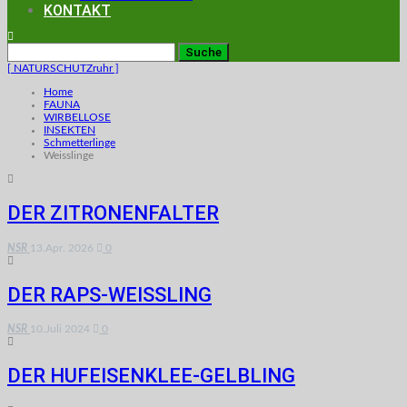
KONTAKT
[ NATURSCHUTZruhr ]
Home
FAUNA
WIRBELLOSE
INSEKTEN
Schmetterlinge
Weisslinge
DER ZITRONENFALTER
NSR
13.Apr. 2026
0
DER RAPS-WEISSLING
NSR
10.Juli 2024
0
DER HUFEISENKLEE-GELBLING