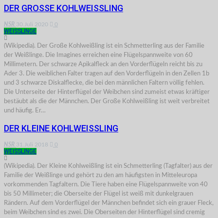
DER GROSSE KOHLWEISSLING
NSR
30.Juli 2020
0
WEISSLINGE
(Wikipedia). Der Große Kohlweißling ist ein Schmetterling aus der Familie
der Weißlinge. Die Imagines erreichen eine Flügelspannweite von 60
Millimetern. Der schwarze Apikalfleck an den Vorderflügeln reicht bis zu
Ader 3. Die weiblichen Falter tragen auf den Vorderflügeln in den Zellen 1b
und 3 schwarze Diskalflecke, die bei den männlichen Faltern völlig fehlen.
Die Unterseite der Hinterflügel der Weibchen sind zumeist etwas kräftiger
bestäubt als die der Männchen. Der Große Kohlweißling ist weit verbreitet
und häufig. Er…
DER KLEINE KOHLWEISSLING
NSR
31.Juli 2018
0
WEISSLINGE
(Wikipedia). Der Kleine Kohlweißling ist ein Schmetterling (Tagfalter) aus der
Familie der Weißlinge und gehört zu den am häufigsten in Mitteleuropa
vorkommenden Tagfaltern. Die Tiere haben eine Flügelspannweite von 40
bis 50 Millimeter; die Oberseite der Flügel ist weiß mit dunkelgrauen
Rändern. Auf dem Vorderflügel der Männchen befindet sich ein grauer Fleck,
beim Weibchen sind es zwei. Die Oberseiten der Hinterflügel sind cremig