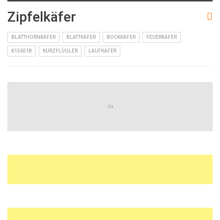
Zipfelkäfer
BLATTHORNKÄFER
BLATTKÄFER
BOCKKÄFER
FEUERKÄFER
K156518
KURZFLÜGLER
LAUFKÄFER