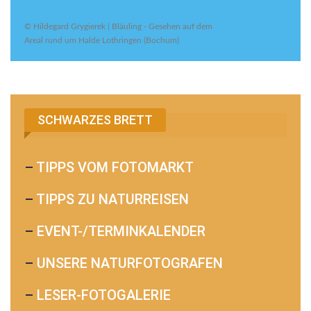
© Hildegard Grygierek | Bläuling - Gesehen auf dem
Areal rund um Halde Lothringen (Bochum)
SCHWARZES BRETT
–
TIPPS VOM FOTOMARKT
–
TIPPS ZU NATURREISEN
–
EVENT-/TERMINKALENDER
–
UNSERE NATURFOTOGRAFEN
–
LESER-FOTOGALERIE