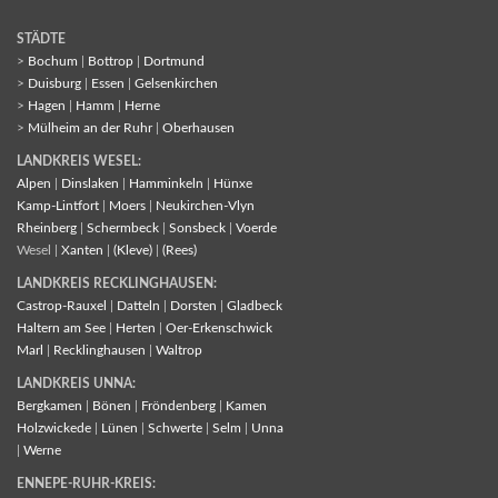
STÄDTE
>
Bochum
|
Bottrop
|
Dortmund
>
Duisburg
|
Essen
|
Gelsenkirchen
>
Hagen
|
Hamm
|
Herne
>
Mülheim an der Ruhr
|
Oberhausen
LANDKREIS WESEL:
Alpen
|
Dinslaken
|
Hamminkeln
|
Hünxe
Kamp-Lintfort
|
Moers
|
Neukirchen-Vlyn
Rheinberg
|
Schermbeck
|
Sonsbeck
|
Voerde
Wesel |
Xanten
|
(Kleve)
|
(Rees)
LANDKREIS RECKLINGHAUSEN:
Castrop-Rauxel
|
Datteln
|
Dorsten
|
Gladbeck
Haltern am See
|
Herten
|
Oer-Erkenschwick
Marl
|
Recklinghausen
|
Waltrop
LANDKREIS UNNA:
Bergkamen
|
Bönen
|
Fröndenberg
|
Kamen
Holzwickede
|
Lünen
|
Schwerte
|
Selm
|
Unna
|
Werne
ENNEPE-RUHR-KREIS: