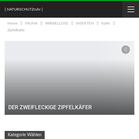
[ NATURSCHUTZruhr ]
Home
FAUNA
WIRBELLOSE
INSEKTEN
Käfer
Zipfelkäfer
DER ZWEIFLECKIGE ZIPFELKÄFER
Kategorie Wählen