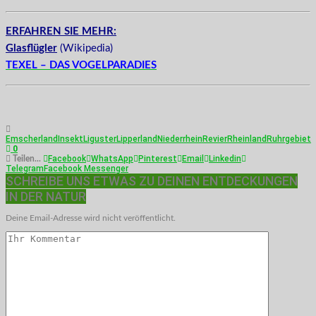
ERFAHREN SIE MEHR:
Glasflügler
(Wikipedia)
TEXEL – DAS VOGELPARADIES
Emscherland
Insekt
Liguster
Lipperland
Niederrhein
Revier
Rheinland
Ruhrgebiet
0
Facebook
WhatsApp
Pinterest
Email
Linkedin
Teilen...
Telegram
Facebook Messenger
SCHREIBE UNS ETWAS ZU DEINEN ENTDECKUNGEN
IN DER NATUR
Deine Email-Adresse wird nicht veröffentlicht.