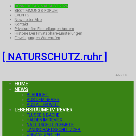
DONNERSTAG, 6.AUGUST 2026
BESTIMMUNGS-FORUM
EVENTS
Newsletter-Abo
Kontakt
Privatsphäre-Einstellungen Ändern
Historie Der Privatsphäre-Einstellungen
Einwilligungen Widerrufen
[ NATURSCHUTZ.ruhr ]
- ANZEIGE -
HOME
NEWS
BLAULICHT
AUS DEM REVIER
AUS ALLER WELT
LEBENSRÄUME IM REVIER
FLÜSSE & BÄCHE
HALDEN IM REVIER
NATURSCHUTZGEBIETE
LANDSCHAFTSSCHUTZGEB.
URBANE GÄRTEN