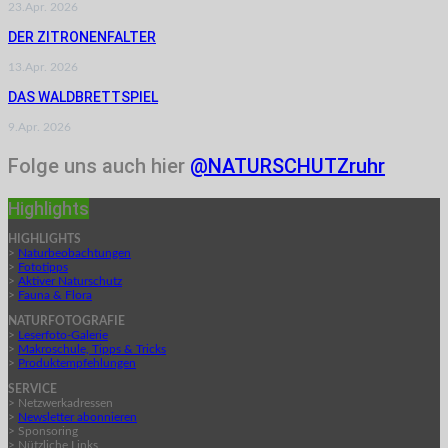
23.Apr. 2026
DER ZITRONENFALTER
13.Apr. 2026
DAS WALDBRETTSPIEL
9.Apr. 2026
Folge uns auch hier
@NATURSCHUTZruhr
Highlights
HIGHLIGHTS
>
Naturbeobachtungen
>
Fototipps
>
Aktiver Naturschutz
>
Fauna & Flora
NATURFOTOGRAFIE
>
Leserfoto-Galerie
>
Makroschule, Tipps & Tricks
>
Produktempfehlungen
SERVICE
> Netzwerkadressen
>
Newsletter abonnieren
> Sponsoring
> Nützliche Links