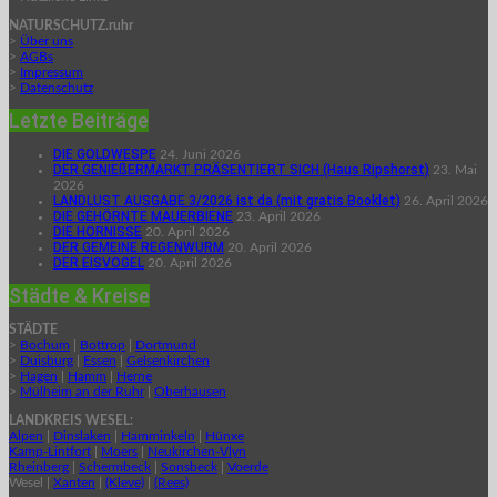
NATURSCHUTZ.ruhr
>
Über uns
>
AGBs
>
Impressum
>
Datenschutz
Letzte Beiträge
DIE GOLDWESPE
24. Juni 2026
DER GENIEßERMARKT PRÄSENTIERT SICH (Haus Ripshorst)
23. Mai
2026
LANDLUST AUSGABE 3/2026 ist da (mit gratis Booklet)
26. April 2026
DIE GEHÖRNTE MAUERBIENE
23. April 2026
DIE HORNISSE
20. April 2026
DER GEMEINE REGENWURM
20. April 2026
DER EISVOGEL
20. April 2026
Städte & Kreise
STÄDTE
>
Bochum
|
Bottrop
|
Dortmund
>
Duisburg
|
Essen
|
Gelsenkirchen
>
Hagen
|
Hamm
|
Herne
>
Mülheim an der Ruhr
|
Oberhausen
LANDKREIS WESEL:
Alpen
|
Dinslaken
|
Hamminkeln
|
Hünxe
Kamp-Lintfort
|
Moers
|
Neukirchen-Vlyn
Rheinberg
|
Schermbeck
|
Sonsbeck
|
Voerde
Wesel |
Xanten
|
(Kleve)
|
(Rees)