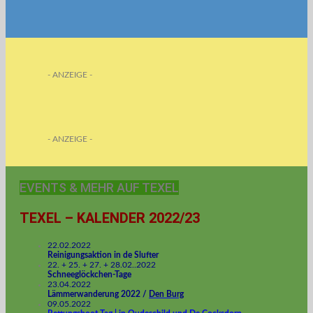
- ANZEIGE -
- ANZEIGE -
EVENTS & MEHR AUF TEXEL
TEXEL – KALENDER 2022/23
22.02.2022
Reinigungsaktion in de Slufter
22. + 25. + 27. + 28.02..2022
Schneeglöckchen-Tage
23.04.2022
Lämmerwanderung 2022 /
Den Burg
09.05.2022