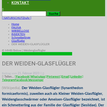
KONTAKT
[ NATURSCHUTZruhr ]
Home
FAUNA
WIRBELLOSE
INSEKTEN
Schmetterlinge
Glasflügler
DER WEIDEN-GLASFLÜGLER
© MMB/Below | Weidenglasflügler
GLASFLÜGLER
FAUNA
INSEKTEN
INSEKTEN-VAN-TEXEL
DER WEIDEN-GLASFLÜGLER
Beitrag vom
21. Februar 2023
0
Facebook
WhatsApp
Pinterest
Email
Linkedin
Teilen...
Telegram
Facebook Messenger
(Wikipedia).
Der Weiden-Glasflügler (Synanthedon
formicaeformis), zuweilen auch als Kleiner Weiden-Glasflügler,
Weidenglasschwärmer oder Ameisen-Glasflügler bezeichnet, ist
ein Schmetterling aus der Familie der Glasflügler (Sesiidae). Der