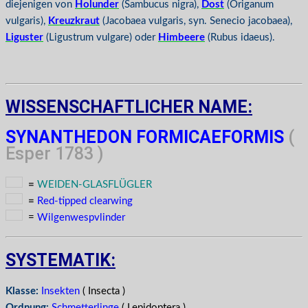
diejenigen von
Holunder
(Sambucus nigra),
Dost
(Origanum
vulgaris),
Kreuzkraut
(Jacobaea vulgaris, syn. Senecio jacobaea),
Liguster
(Ligustrum vulgare) oder
Himbeere
(Rubus idaeus).
WISSENSCHAFTLICHER NAME:
SYNANTHEDON FORMICAEFORMIS
(
Esper 1783 )
=
WEIDEN-GLASFLÜGLER
=
Red-tipped clearwing
=
Wilgenwespvlinder
SYSTEMATIK:
Klasse:
Insekten
( Insecta )
Ordnung:
Schmetterlinge
( Lepidoptera )