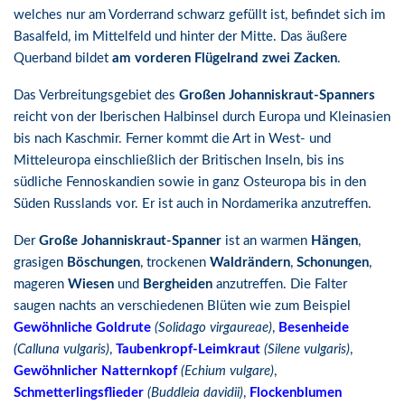
welches nur am Vorderrand schwarz gefüllt ist, befindet sich im
Basalfeld, im Mittelfeld und hinter der Mitte. Das äußere
Querband bildet
am vorderen Flügelrand zwei Zacken
.
Das Verbreitungsgebiet des
Großen Johanniskraut-Spanners
reicht von der Iberischen Halbinsel durch Europa und Kleinasien
bis nach Kaschmir. Ferner kommt die Art in West- und
Mitteleuropa einschließlich der Britischen Inseln, bis ins
südliche Fennoskandien sowie in ganz Osteuropa bis in den
Süden Russlands vor. Er ist auch in Nordamerika anzutreffen.
Der
Große Johanniskraut-Spanner
ist an warmen
Hängen
,
grasigen
Böschungen
, trockenen
Waldrändern
,
Schonungen
,
mageren
Wiesen
und
Bergheiden
anzutreffen. Die Falter
saugen nachts an verschiedenen Blüten wie zum Beispiel
Gewöhnliche Goldrute
(Solidago virgaureae)
,
Besenheide
(Calluna vulgaris)
,
Taubenkropf-Leimkraut
(Silene vulgaris)
,
Gewöhnlicher Natternkopf
(Echium vulgare)
,
Schmetterlingsflieder
(Buddleia davidii)
,
Flockenblumen