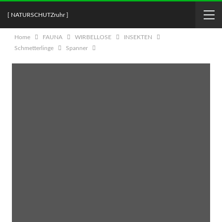
[ NATURSCHUTZruhr ]
Home
FAUNA
WIRBELLOSE
INSEKTEN
Schmetterlinge
Spanner