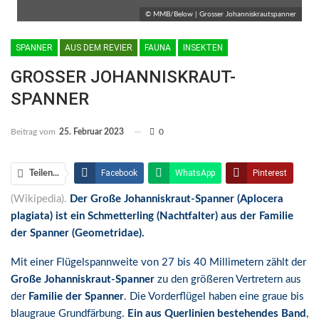
© MMB/Below | Grosser Johanniskrautspanner
SPANNER
AUS DEM REVIER
FAUNA
INSEKTEN
GROSSER JOHANNISKRAUT-
SPANNER
Beitrag vom
25. Februar 2023
0
Facebook
WhatsApp
Pinterest
Teilen...
(Wikipedia).
Der Große Johanniskraut-Spanner (Aplocera
Email
Linkedin
Telegram
plagiata) ist ein Schmetterling (Nachtfalter) aus der Familie
Facebook Messenger
der Spanner (Geometridae).
Mit einer Flügelspannweite von 27 bis 40 Millimetern zählt der
Große Johanniskraut-Spanner
zu den größeren Vertretern aus
der
Familie der Spanner
. Die Vorderflügel haben eine graue bis
blaugraue Grundfärbung.
Ein aus Querlinien bestehendes Band
,