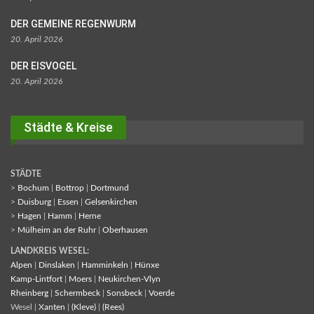
DER GEMEINE REGENWURM
20. April 2026
DER EISVOGEL
20. April 2026
Städte & Kreise
STÄDTE
>
Bochum
|
Bottrop
|
Dortmund
>
Duisburg
|
Essen
|
Gelsenkirchen
>
Hagen
|
Hamm
|
Herne
>
Mülheim an der Ruhr
|
Oberhausen
LANDKREIS WESEL:
Alpen
|
Dinslaken
|
Hamminkeln
|
Hünxe
Kamp-Lintfort
|
Moers
|
Neukirchen-Vlyn
Rheinberg
|
Schermbeck
|
Sonsbeck
|
Voerde
Wesel |
Xanten
|
(Kleve)
|
(Rees)