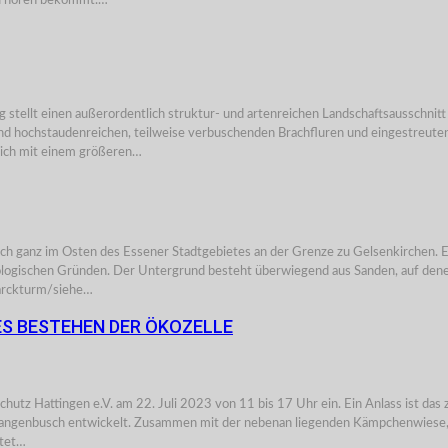
zu hören bekommt.…
nen außerordentlich struktur- und artenreichen Landschaftsausschnitt im
nd hochstaudenreichen, teilweise verbuschenden Brachfluren und eingestreut
eich mit einem größeren…
 im Osten des Essener Stadtgebietes an der Grenze zu Gelsenkirchen. Es u
ologischen Gründen. Der Untergrund besteht überwiegend aus Sanden, auf denen
marckturm/siehe…
ES BESTEHEN DER ÖKOZELLE
schutz Hattingen e.V. am 22. Juli 2023 von 11 bis 17 Uhr ein. Ein Anlass ist da
hlangenbusch entwickelt. Zusammen mit der nebenan liegenden Kämpchenwiese,
ltet…