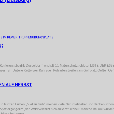
S IM REVIER
TRUPPENÜBUNGSPLATZ
N?
dt im Regierungsbezirk Düsseldorf ) enthält 11 Naturschutzgebiete. LISTE
 Tal Untere Kettwiger Ruhraue Ruhruferstreifen am Golfplatz Oefte Oefte
HEN AUF HERBST
r in bunten Farben. „Viel zu früh“, meinen viele Naturliebhaber und denken sc
aziergängern: „der Wald verfärbt sich äußerst schnell; manche Bäume wurden i