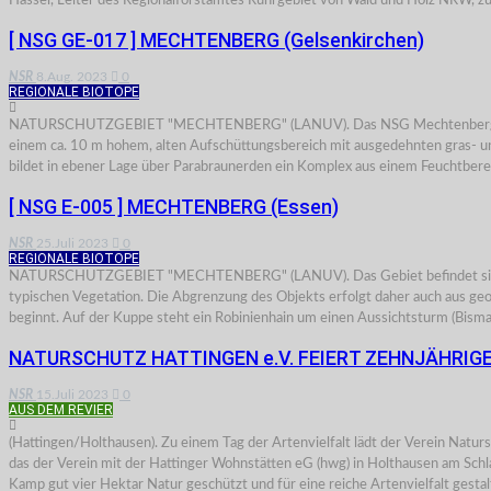
Hassel, Leiter des Regionalforstamtes Ruhrgebiet von Wald und Holz NRW, 
[ NSG GE-017 ] MECHTENBERG (Gelsenkirchen)
NSR
8.Aug. 2023
0
REGIONALE BIOTOPE
NATURSCHUTZGEBIET "MECHTENBERG" (LANUV). Das NSG Mechtenberg stellt ei
einem ca. 10 m hohem, alten Aufschüttungsbereich mit ausgedehnten gras- u
bildet in ebener Lage über Parabraunerden ein Komplex aus einem Feuchtber
[ NSG E-005 ] MECHTENBERG (Essen)
NSR
25.Juli 2023
0
REGIONALE BIOTOPE
NATURSCHUTZGEBIET "MECHTENBERG" (LANUV). Das Gebiet befindet sich ganz
typischen Vegetation. Die Abgrenzung des Objekts erfolgt daher auch aus ge
beginnt. Auf der Kuppe steht ein Robinienhain um einen Aussichtsturm (Bis
NATURSCHUTZ HATTINGEN e.V. FEIERT ZEHNJÄHRIG
NSR
15.Juli 2023
0
AUS DEM REVIER
(Hattingen/Holthausen). Zu einem Tag der Artenvielfalt lädt der Verein Natur
das der Verein mit der Hattinger Wohnstätten eG (hwg) in Holthausen am Sc
Kamp gut vier Hektar Natur geschützt und für eine reiche Artenvielfalt gesta