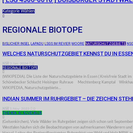
Kategorie Wählen
REGIONALE BIOTOPE
BISLICHER INSEL
LAPADU
LSGS IM REVIER
MOORE
NATURSCHUTZGEBIETE
NSG
WELCHES NATURSCHUTZGEBIET KENNST DU IN ESSE
NSR
2.Jan. 2024
0
REGIONALE BIOTOPE
(WIKIPEDIA). Die Liste der Naturschutzgebiete in Essen ( Kreisfreie Sta
Schönebecker Schlucht Heisinger Ruhraue Mechtenberg Kamptal Winkhauser
WIKIPEDIA, Naturschutzgebiete…
INDIAN SUMMER IM RUHRGEBIET – DIE ZEICHEN STE
NSR
1.Nov. 2023
0
THEMEN IM NOVEMBER
(Gelsenkirchen). Viele Wälder im Ruhrgebiet zeigen sich schon seit Septembe
Westfalen häufen sich die Beobachtungen von aufmerksamen Wanderern und Sp