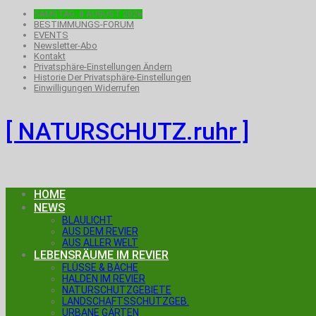
SAMSTAG, 8.AUGUST 2026
BESTIMMUNGS-FORUM
EVENTS
Newsletter-Abo
Kontakt
Privatsphäre-Einstellungen Ändern
Historie Der Privatsphäre-Einstellungen
Einwilligungen Widerrufen
[ NATURSCHUTZ.ruhr ]
HOME
NEWS
BLAULICHT
AUS DEM REVIER
AUS ALLER WELT
LEBENSRÄUME IM REVIER
FLÜSSE & BÄCHE
HALDEN IM REVIER
NATURSCHUTZGEBIETE
LANDSCHAFTSSCHUTZGEB.
URBANE GÄRTEN