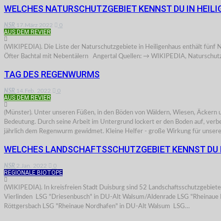
WELCHES NATURSCHUTZGEBIET KENNST DU IN HEIL
NSR
17.März 2022
0
AUS DEM REVIER
(WIKIPEDIA). Die Liste der Naturschutzgebiete in Heiligenhaus enthält
Öfter Bachtal mit Nebentälern Angertal Quellen: → WIKIPEDIA, Naturschu
TAG DES REGENWURMS
NSR
14.Feb. 2022
0
AUS DEM REVIER
(Münster). Unter unseren Füßen, in den Böden von Wäldern, Wiesen, Äckern un
Bedeutung. Durch seine Arbeit im Untergrund lockert er den Boden auf, verbe
jährlich dem Regenwurm gewidmet. Kleine Helfer - große Wirkung für unser
WELCHES LANDSCHAFTSSCHUTZGEBIET KENNST DU I
NSR
2.Jan. 2022
0
REGIONALE BIOTOPE
(WIKIPEDIA). In kreisfreien Stadt Duisburg sind 52 Landschaftsschut
Vierlinden LSG "Driesenbusch" in DU-Alt Walsum/Aldenrade LSG "Rheinaue
Röttgersbach LSG "Rheinaue Nordhafen" in DU-Alt Walsum LSG…