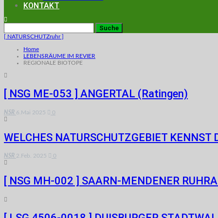
KONTAKT
[ NATURSCHUTZruhr ]
Home
LEBENSRÄUME IM REVIER
REGIONALE BIOTOPE
[ NSG ME-053 ] ANGERTAL (Ratingen)
NSR
6.Mai 2025
0
WELCHES NATURSCHUTZGEBIET KENNST 
NSR
2.Feb. 2025
0
[ NSG MH-002 ] SAARN-MENDENER RUHRAU
[ LSG 4506-0018 ] DUISBURGER STADTWALD