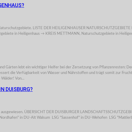
IGENHAUS?
 fünf Naturschutzgebiete. LISTE DER HEILIGENHAUSER NATURSCHUTZGEBIETE H
tzgebiete in Heiligenhaus → KREIS METTMANN, Naturschutzgebiete in Heilige
d Gärten lebt ein wichtiger Helfer bei der Zersetzung von Pflanzenresten: Der
ssert die Verfügbarkeit von Wasser und Nährstoffen und trägt somit zur Frucht
e Wälder! Von…
N DUISBURG?
zgebiete ausgewiesen. ÜBERSICHT DER DUISBURGER LANDSCHAFTSSCHUTZGEBIET
 Nordhafen" in DU-Alt Walsum LSG "Sassenhof" in DU-Wehofen LSG "Mattlerb