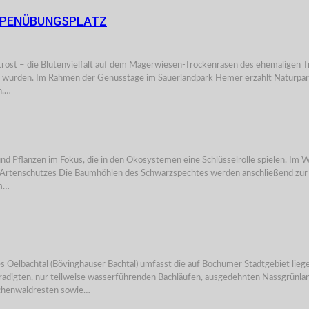
UPPENÜBUNGSPLATZ
ost – die Blütenvielfalt auf dem Magerwiesen-Trockenrasen des ehemaligen Trup
 wurden. Im Rahmen der Genusstage im Sauerlandpark Hemer erzählt Naturparkfü
n.…
d Pflanzen im Fokus, die in den Ökosystemen eine Schlüsselrolle spielen. Im Wal
es Artenschutzes Die Baumhöhlen des Schwarzspechtes werden anschließend zur
em…
al (Bövinghauser Bachtal) umfasst die auf Bochumer Stadtgebiet liegenden
radigten, nur teilweise wasserführenden Bachläufen, ausgedehnten Nassgrünla
uchenwaldresten sowie…