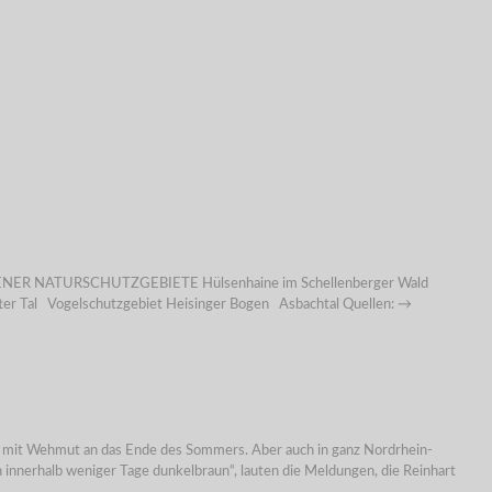
 DER ESSENER NATURSCHUTZGEBIETE Hülsenhaine im Schellenberger Wald
r Tal Vogelschutzgebiet Heisinger Bogen Asbachtal Quellen: →
hon mit Wehmut an das Ende des Sommers. Aber auch in ganz Nordrhein-
nnerhalb weniger Tage dunkelbraun“, lauten die Meldungen, die Reinhart