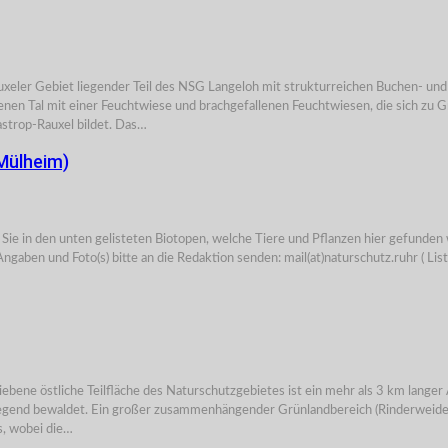
 Gebiet liegender Teil des NSG Langeloh mit strukturreichen Buchen- und 
nen Tal mit einer Feuchtwiese und brachgefallenen Feuchtwiesen, die sich zu 
astrop-Rauxel bildet. Das…
ülheim)
den unten gelisteten Biotopen, welche Tiere und Pflanzen hier gefunden w
gaben und Foto(s) bitte an die Redaktion senden: mail(at)naturschutz.ruhr ( List
liche Teilfläche des Naturschutzgebietes ist ein mehr als 3 km langer Absc
rwiegend bewaldet. Ein großer zusammenhängender Grünlandbereich (Rinderweide
s, wobei die…