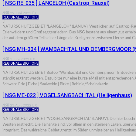
[ NSG RE-035 ] LANGELOH (Castrop-Rauxel)
NSR
29.Juni 2022
0
REGIONALE BIOTOPE
NATURSCHUTZGEBIET "LANGELOH" (LANUV). Westlicher, auf Castrop-Rauxeler
Erlenwäldern und Großseggenriedern. Das NSG besteht aus einem gut erhalte
der auf dem größten Teil seiner Länge die Kreisgrenze zwischen Herne und C
[ NSG MH-004 ] WAMBACHTAL UND OEMBERGMOOR (M
NSR
1.Juni 2022
0
REGIONALE BIOTOPE
NATURSCHUTZGEBIET Biotop "Wambachtal und Oembergmoor" Entdecken Sie in 
ständig ergänzt werden. Dazu bitte nur eine kurze eMail mit entsprechenden An
Schwarz-Erle | Eiche | Saalweide | Birke | Robinie/Scheinakazie…
[ NSG ME-022 ] VOGELSANGBACHTAL (Heiligenhaus)
NSR
23.Apr. 2022
0
REGIONALE BIOTOPE
NATURSCHUTZGEBIET "VOGELSANGBACHTAL" (LANUV). Die hier beschriebene öst
Westen erstreckt. Die Talhänge sind, vor allem in den steileren Lagen, übe
integriert. Das waldreiche Gebiet grenzt im Süden unmittelbar an Heiligenhau