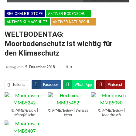
REGIONALE BIOTOPE
AKTIVER BODENSCHUTZ
AKTIVER KLIMASCHUTZ
AKTIVER NATURSCHUTZ
WELTBODENTAG:
Moorbodenschutz ist wichtig für
den Klimaschutz
Beitrag vom
5. Dezember 2018
0
Facebook
WhatsApp
Pinterest
Teilen...
Email
Linkedin
Telegram
Facebook Messenger
© MMB/Below |
© MMB/Below | Weisses
© MMB/Below |
Moorfrösche
Venn
Moorfrosch