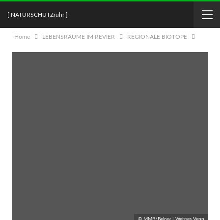
[ NATURSCHUTZruhr ]
Home
LEBENSRÄUME IM REVIER
REGIONALE BIOTOPE
© MMB/Below | Weisses Venn