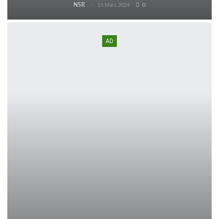
NSR
0
15.März 2024
AD