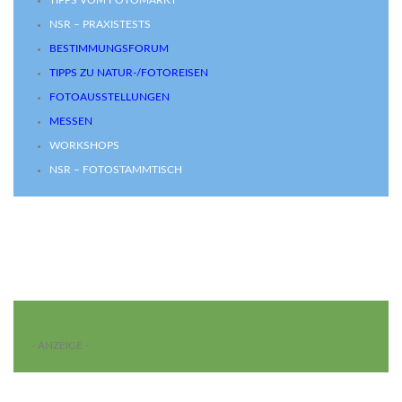
TIPPS VOM FOTOMARKT
NSR – PRAXISTESTS
BESTIMMUNGSFORUM
TIPPS ZU NATUR-/FOTOREISEN
FOTOAUSSTELLUNGEN
MESSEN
WORKSHOPS
NSR – FOTOSTAMMTISCH
- ANZEIGE -