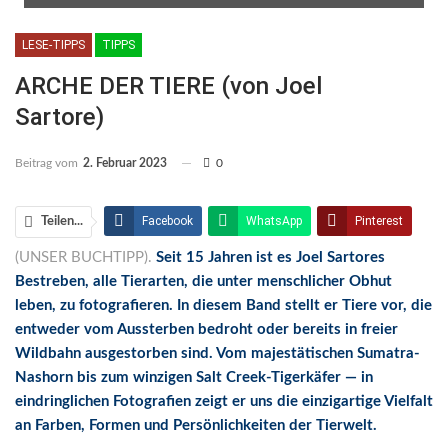
LESE-TIPPS
TIPPS
ARCHE DER TIERE (von Joel
Sartore)
Beitrag vom
2. Februar 2023
0
Facebook
WhatsApp
Pinterest
Teilen...
(UNSER BUCHTIPP).
Seit 15 Jahren ist es Joel Sartores
Email
Linkedin
Telegram
Bestreben, alle Tierarten, die unter menschlicher Obhut
Facebook Messenger
leben, zu fotografieren. In diesem Band stellt er Tiere vor, die
entweder vom Aussterben bedroht oder bereits in freier
Wildbahn ausgestorben sind. Vom majestätischen Sumatra-
Nashorn bis zum winzigen Salt Creek-Tigerkäfer — in
eindringlichen Fotografien zeigt er uns die einzigartige Vielfalt
an Farben, Formen und Persönlichkeiten der Tierwelt.