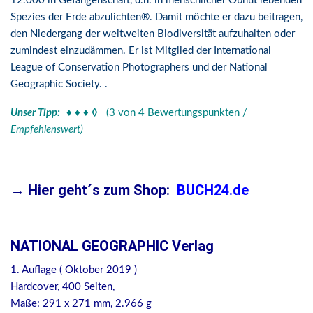
12.000 in Gefangenschaft, d.h. in menschlicher Obhut lebenden
Spezies der Erde abzulichten®. Damit möchte er dazu beitragen,
den Niedergang der weitweiten Biodiversität aufzuhalten oder
zumindest einzudämmen. Er ist Mitglied der International
League of Conservation Photographers und der National
Geographic Society. .
Unser Tipp:
♦ ♦ ♦ ◊
(3 von 4 Bewertungspunkten /
Empfehlenswert)
→ Hier geht´s zum Shop:
BUCH24.de
NATIONAL GEOGRAPHIC Verlag
1. Auflage ( Oktober 2019 )
Hardcover, 400 Seiten,
Maße: 291 x 271 mm, 2.966 g