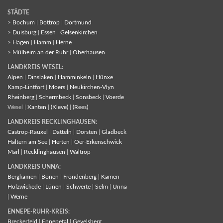
STÄDTE
>
Bochum
|
Bottrop
|
Dortmund
>
Duisburg
|
Essen
|
Gelsenkirchen
>
Hagen
|
Hamm
|
Herne
>
Mülheim an der Ruhr
|
Oberhausen
LANDKREIS WESEL:
Alpen
|
Dinslaken
|
Hamminkeln
|
Hünxe
Kamp-Lintfort
|
Moers
|
Neukirchen-Vlyn
Rheinberg
|
Schermbeck
|
Sonsbeck
|
Voerde
Wesel |
Xanten
|
(Kleve)
|
(Rees)
LANDKREIS RECKLINGHAUSEN:
Castrop-Rauxel
|
Datteln
|
Dorsten
|
Gladbeck
Haltern am See
|
Herten
|
Oer-Erkenschwick
Marl
|
Recklinghausen
|
Waltrop
LANDKREIS UNNA:
Bergkamen
|
Bönen
|
Fröndenberg
|
Kamen
Holzwickede
|
Lünen
|
Schwerte
|
Selm
|
Unna
|
Werne
ENNEPE-RUHR-KREIS:
Breckerfeld
|
Ennepetal
|
Gevelsberg