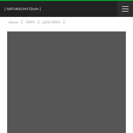
[ NATURSCHUTZruhr ]
Home
TIPPS
LESE-TIPPS