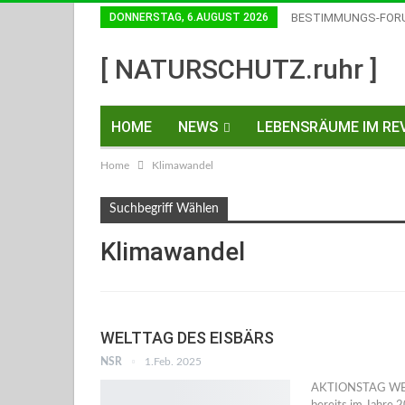
DONNERSTAG, 6.AUGUST 2026
BESTIMMUNGS-FOR
Einwilligungen Widerrufen
[ NATURSCHUTZ.ruhr ]
HOME
NEWS
LEBENSRÄUME IM REV
Home
Klimawandel
KONTAKT
Suchbegriff Wählen
Klimawandel
WELTTAG DES EISBÄRS
NSR
1.Feb. 2025
AKTIONSTAG WELT