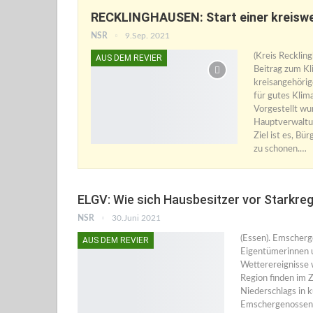
RECKLINGHAUSEN: Start einer kreisw
NSR
9.Sep. 2021
(Kreis Recklin
AUS DEM REVIER
Beitrag zum Kl
kreisangehöri
für gutes Klima
Vorgestellt wu
Hauptverwaltu
Ziel ist es, B
zu schonen.…
ELGV: Wie sich Hausbesitzer vor Starkr
NSR
30.Juni 2021
(Essen). Emscherg
AUS DEM REVIER
Eigentümerinnen u
Wetterereignisse 
Region finden im Z
Niederschlags in k
Emschergenossens