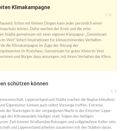
eiten Klimakampagne
0
ghausen). Schon mit kleinen Dingen kann jeder persönlich einen
imaschutz leisten. Dafür werben der Kreis und die zehn
gen Städte gemeinsam mit einer eigenen Kampagne: „Gemeinsam
 im Vest“ liefert Inspirationen für klimaschonendes Verhalten.
rde die Klimakampagne im Zuge der Sitzung der
ngsbeamten im Kreishaus. Gemeinsam für gutes Klima im Vest
ürgerinnen und Bürger dazu anzuregen, mit ihrem Verhalten das Klima
egen schützen können
0
enossenschaft, Lippeverband und Städte machen die Region klimafest.
nd Eigentümer können auch selbst Vorsorge treffen. Extreme
wie der Starkregen in der vergangenen Nacht in der Emscher-Lippe-
uge des Klimawandels häufiger statt. Folgen des heftigen
urzer Zeit können Straßenüberflutungen und vollgelaufene Keller sein.
chaft und Lippeverband arbeiten zusammen mit den Städten daran,