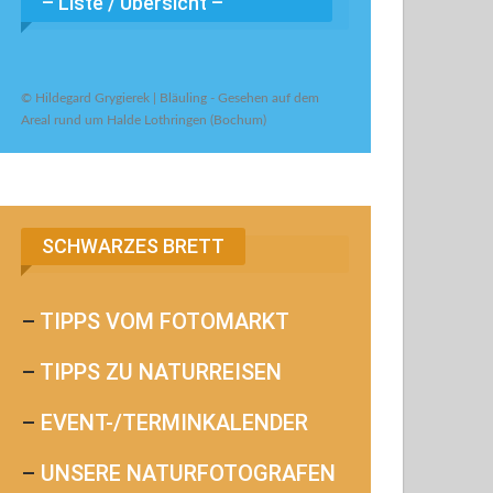
– Liste / Übersicht –
© Hildegard Grygierek | Bläuling - Gesehen auf dem
Areal rund um Halde Lothringen (Bochum)
SCHWARZES BRETT
–
TIPPS VOM FOTOMARKT
–
TIPPS ZU NATURREISEN
–
EVENT-/TERMINKALENDER
–
UNSERE NATURFOTOGRAFEN