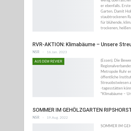
wenig überrasche
er ebenfalls. Ers
Garten. Damit Ho
staubtrockenen Ra
für blühende, klim
trockenen, heißen
RVR-AKTION: Klimabäume – Unsere Stre
NSR
16.Jan. 2023
(Essen). Die Bewe
AUS DEM REVIER
Regionalverbandes
Metropole Ruhr en
öffentliche Instit
Streuobstwiesen a
-tagesstätten könn
"Klimabäume – U
SOMMER IM GEHÖLZGARTEN RIPSHORST 
NSR
19.Aug. 2022
SOMMER IM GEH