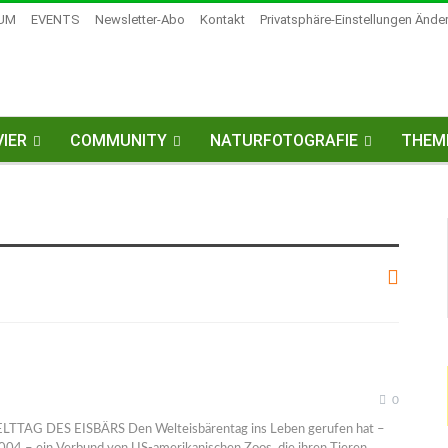
UM
EVENTS
Newsletter-Abo
Kontakt
Privatsphäre-Einstellungen Ände
IER
COMMUNITY
NATURFOTOGRAFIE
THEM
0
TAG DES EISBÄRS Den Welteisbärentag ins Leben gerufen hat –