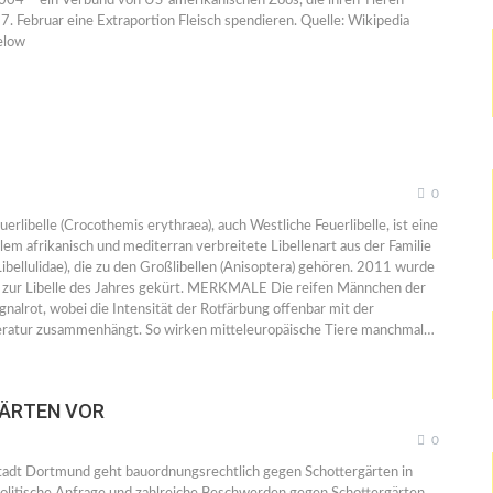
2004 – ein Verbund von US-amerikanischen Zoos, die ihren Tieren
7. Februar eine Extraportion Fleisch spendieren. Quelle: Wikipedia
elow
0
uerlibelle (Crocothemis erythraea), auch Westliche Feuerlibelle, ist eine
llem afrikanisch und mediterran verbreitete Libellenart aus der Familie
(Libellulidae), die zu den Großlibellen (Anisoptera) gehören. 2011 wurde
d zur Libelle des Jahres gekürt. MERKMALE Die reifen Männchen der
signalrot, wobei die Intensität der Rotfärbung offenbar mit der
tur zusammenhängt. So wirken mitteleuropäische Tiere manchmal…
GÄRTEN VOR
0
tadt Dortmund geht bauordnungsrechtlich gegen Schottergärten in