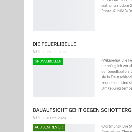
bereits im Jahre 
seither an jedem 2
Photo: © MMB/B
DIE FEUERLIBELLE
NSR
29.Juli 2024
(Wikipedia). Die Fe
GROSSLIBELLEN
ursprünglich vor a
der Segellibellen 
sie in Deutschlan
Feuerlibelle sind 
Umgebungstempera
BAUAUFSICHT GEHT GEGEN SCHOTTER
NSR
8.Dez. 2023
(Dortmund). Die S
AUS DEM REVIER