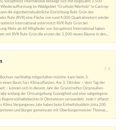
). Soroptimist International beteiligt sich mit insgesamt 2.500
Wiederaufforstung im Waldgebiet "Grutholz/Nierholz" in Castrop-
kann die eigenbetriebsähnliche Einrichtung Ruhr Grün des
des Ruhr (RVR) eine Fläche von rund 4.000 Quadratmetern wieder
roptimist International unterstützt RVR Ruhr Grün bei
ung Mehr als 60 Mitglieder von Soroptimist International haben
am mit RVR Ruhr Grün die ersten der 2.500 neuen Bäume in den…
n
0
Bochum nachhaltig mitgestalten möchte, kann beim 3.
n einen Baum fürs Klima pflanzen. Am 3. Oktober – dem Tag der
eit – können sich In diesem Jahr der Grünstreifen Ostpreußen-
traße entlang der Ortsumgehung Günnigfeld und eine nahgelegene
 Regenrückhaltebecken in Obstwiesen verwandeln. Jede/r pflanzt
s Klima Vergangenes Jahr haben beim Einheitsbuddeln zirka 200
erinnen und Bürger gemeinsam mit Oberbürgermeister Thomas…