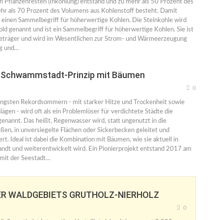
n Pflanzenresten (Inkohlung) entstand und zu mehr als 50 Prozent des
r als 70 Prozent des Volumens aus Kohlenstoff besteht. Damit
m einen Sammelbegriff für höherwertige Kohlen. Die Steinkohle wird
ld genannt und ist ein Sammelbegriff für höherwertige Kohlen. Sie ist
gieträger und wird im Wesentlichen zur Strom- und Wärmeerzeugung
g und…
s Schwammstadt-Prinzip mit Bäumen
0
n jüngsten Rekordsommern - mit starker Hitze und Trockenheit sowie
gen - wird oft als ein Problemlöser für verdichtete Städte die
nannt. Das heißt, Regenwasser wird, statt ungenutzt in die
ießen, in unversiegelte Flächen oder Sickerbecken geleitet und
t. Ideal ist dabei die Kombination mit Bäumen, wie sie aktuell in
ndt und weiterentwickelt wird. Ein Pionierprojekt entstand 2017 am
mit der Seestadt…
R WALDGEBIETS GRUTHOLZ-NIERHOLZ
0