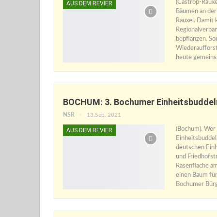
(Castrop-Rauxel
AUS DEM REVIER
Bäumen an der 
Rauxel. Damit 
Regionalverban
bepflanzen. So
Wiederaufforst
heute gemeins
BOCHUM: 3. Bochumer Einheitsbuddel
NSR
13.Sep. 2021
(Bochum). Wer 
AUS DEM REVIER
Einheitsbuddel
deutschen Einh
und Friedhofs
Rasenfläche am
einen Baum für
Bochumer Bürg