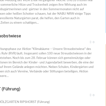
nde Meldung des WDR Ende vergangener Woche. Und zu trocken war
te sommerliche Hitze und Trockenheit zeigen ihre Wirkung auch im
bbygärtnerinnen und -gärtner in den Sommermonaten nicht auf
sen oder heißen Schotter schauen, hat der NABU NRW einige Tipps
aresiliente Naturgärten parat, die helfen, den Garten auch in
 Zeiten zu einem schattigen…
uobstwiese
0
rbungsphase zur Aktion "Klimabäume – Unsere Streuobstwiese" des
 Ruhr (RVR) läuft. Insgesamt sollen 100 neue Streuobstwiesen in der
tstehen. Noch bis zum 28. Februar können sich gemeinnützige oder
utionen im Bereich der Kinder- und Jugendarbeit bewerben, die eine der
uf ihrem Gelände anlegen möchten. Neben Schulen, Kindergärten und
en sich auch Vereine, Verbände oder Stiftungen beteiligen. Aktion
nsere…
(Führung)
0
ÖLZGARTEN RIPSHORST (Führung)