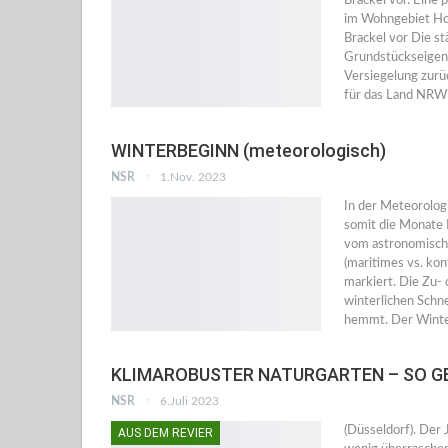
Brackel vor. Eine
im Wohngebiet Hoh
Brackel vor Die st
Grundstückseigent
Versiegelung zurüc
für das Land NRW
WINTERBEGINN (meteorologisch)
NSR
1.Nov. 2023
In der Meteorolog
somit die Monate 
vom astronomisch
(maritimes vs. ko
markiert. Die Zu-
winterlichen Schn
hemmt. Der Winte
KLIMAROBUSTER NATURGARTEN – SO GE
NSR
6.Juli 2023
(Düsseldorf). Der
AUS DEM REVIER