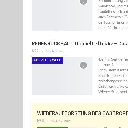
Karbonisierung vo
Gewichtes und meh
handelt es sich u
auch Schwarzes Go
ein fossiler Ener
durch Verbrennun
REGENRÜCKHALT: Doppelt effektiv – Da
NSR
1.Feb. 2022
(Berlin). Seit de
AUS ALLER WELT
Extrem-Niederschlä
"Schwammstadt" ge
Kanalisation zu fl
zwischengespeicher
Österreich angewa
Wiener Stadtrand 
WIEDERAUFFORSTUNG DES CASTROPE
NSR
13.Nov. 2021