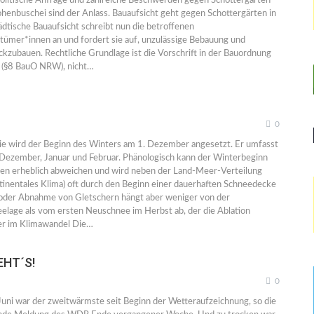
 politische Anfrage und zahlreiche Beschwerden gegen Schottergärten
enbuschei sind der Anlass. Bauaufsicht geht gegen Schottergärten in
ädtische Bauaufsicht schreibt nun die betroffenen
ümer*innen an und fordert sie auf, unzulässige Bebauung und
kzubauen. Rechtliche Grundlage ist die Vorschrift in der Bauordnung
 (§8 BauO NRW), nicht…
0
ie wird der Beginn des Winters am 1. Dezember angesetzt. Er umfasst
Dezember, Januar und Februar. Phänologisch kann der Winterbeginn
en erheblich abweichen und wird neben der Land-Meer-Verteilung
ntinentales Klima) oft durch den Beginn einer dauerhaften Schneedecke
 oder Abnahme von Gletschern hängt aber weniger von der
eelage als vom ersten Neuschnee im Herbst ab, der die Ablation
r im Klimawandel Die…
HT´S!
0
 Juni war der zweitwärmste seit Beginn der Wetteraufzeichnung, so die