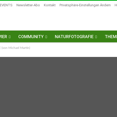
EVENTS
Newsletter-Abo
Kontakt
Privatsphäre-Einstellungen Ändern
H
IER
COMMUNITY
NATURFOTOGRAFIE
THEM
von Michael Martin)