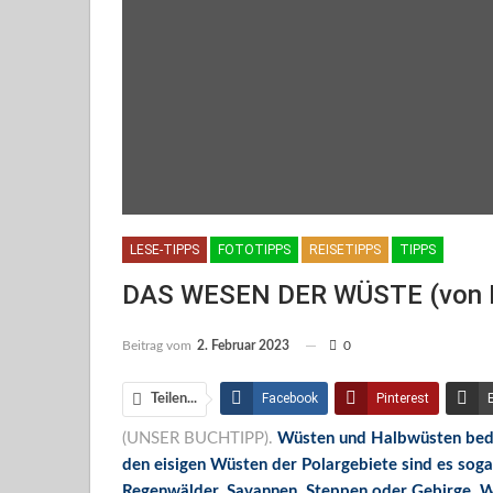
LESE-TIPPS
FOTOTIPPS
REISETIPPS
TIPPS
DAS WESEN DER WÜSTE (von M
Beitrag vom
2. Februar 2023
0
Facebook
Pinterest
Teilen...
(UNSER BUCHTIPP).
Wüsten und Halbwüsten bedec
Facebook Messenger
den eisigen Wüsten der Polargebiete sind es soga
Regenwälder, Savannen, Steppen oder Gebirge. Wüst