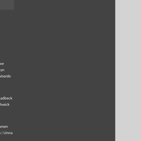
xe
lyn
Voerde
ladbeck
hwick
amen
m
|
Unna