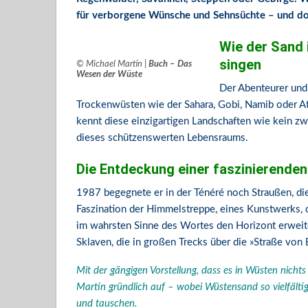
für verborgene Wünsche und Sehnsüchte – und doc
Wie der Sand 
singen
© Michael Martin |
Buch – Das
Wesen der Wüste
Der Abenteurer und 
Trockenwüsten wie der Sahara, Gobi, Namib oder At
kennt diese einzigartigen Landschaften wie kein zwe
dieses schützenswerten Lebensraums.
Die Entdeckung einer faszinierenden
1987 begegnete er in der Ténéré noch Straußen, die
Faszination der Himmelstreppe, eines Kunstwerks,
im wahrsten Sinne des Wortes den Horizont erweiter
Sklaven, die in großen Trecks über die »Straße von
Mit der gängigen Vorstellung, dass es in Wüsten nicht
Martin gründlich auf – wobei Wüstensand so vielfälti
und tauschen.