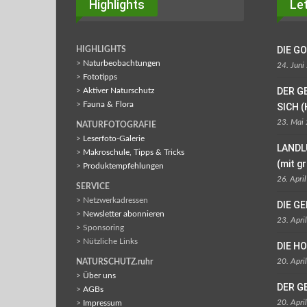
Highlights
Let
DIE G
HIGHLIGHTS
>
Naturbeobachtungen
24. Juni
>
Fototipps
DER G
>
Aktiver Naturschutz
>
Fauna & Flora
SICH (
23. Mai
NATURFOTOGRAFIE
>
Leserfoto-Galerie
LANDL
>
Makroschule, Tipps & Tricks
(mit g
>
Produktempfehlungen
26. Apri
SERVICE
> Netzwerkadressen
DIE G
>
Newsletter abonnieren
23. Apri
> Sponsoring
> Nützliche Links
DIE H
20. Apri
NATURSCHUTZ.ruhr
>
Über uns
DER G
>
AGBs
20. Apri
>
Impressum