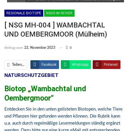
REGIONALE BIOTOPE
NSGS IM REVIER
[ NSG MH-004 ] WAMBACHTAL
UND OEMBERGMOOR (Mülheim)
Beitrag vom
22. November 2023
0
Facebook
WhatsApp
Pinterest
Teilen...
NATURSCHUTZGEBIET
Email
Linkedin
Telegram
Biotop „Wambachtal und
Facebook Messenger
Oembergmoor“
Entdecken Sie in den unten gelisteten Biotopen, welche Tiere
und Pflanzen hier gefunden werden können. Die Rubrik kann
u.a. auch durch regelmäßige Lesermeldungen ständig ergänzt
werden. Dazu bitte nur eine kurze eMail mit entsprechenden