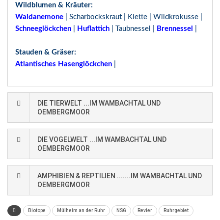
Wildblumen & Kräuter:
Waldanemone
| Scharbockskraut | Klette | Wildkrokusse |
Schneeglöckchen
|
Huflattich
| Taubnessel |
Brennessel
|
Sta
uden & Gräser:
Atlantisches Hasenglöckchen
|
DIE TIERWELT ...IM WAMBACHTAL UND
OEMBERGMOOR
DIE VOGELWELT ...IM WAMBACHTAL UND
OEMBERGMOOR
AMPHIBIEN & REPTILIEN .......IM WAMBACHTAL UND
OEMBERGMOOR
Biotope
Mülheim an der Ruhr
NSG
Revier
Ruhrgebiet