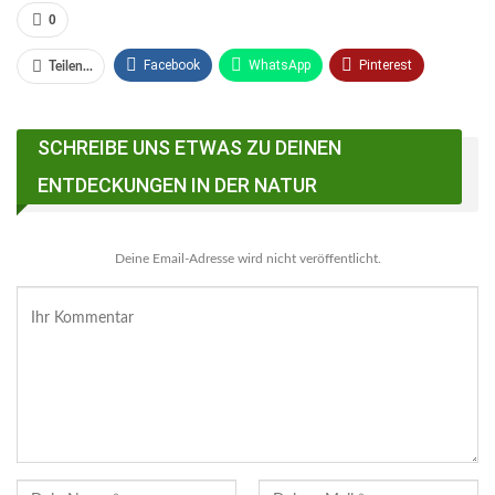
0
Facebook
WhatsApp
Pinterest
Teilen...
Email
Linkedin
Telegram
SCHREIBE UNS ETWAS ZU DEINEN
Facebook Messenger
ENTDECKUNGEN IN DER NATUR
Deine Email-Adresse wird nicht veröffentlicht.