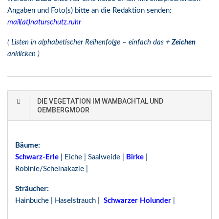
Angaben und Foto(s) bitte an die Redaktion senden:
mail(at)naturschutz.ruhr
( Listen in alphabetischer Reihenfolge – einfach das
+ Zeichen
anklicken )
DIE VEGETATION IM WAMBACHTAL UND
OEMBERGMOOR
Bäume:
Schwarz-Erle
| Eiche | Saalweide |
Birke
|
Robinie/Scheinakazie |
Sträucher:
Hainbuche | Haselstrauch |
Schwarzer Holunder
|