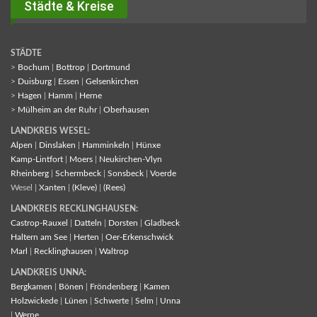
Städte & Kreise
STÄDTE
>
Bochum
|
Bottrop
|
Dortmund
>
Duisburg
|
Essen
|
Gelsenkirchen
>
Hagen
|
Hamm
|
Herne
>
Mülheim an der Ruhr
|
Oberhausen
LANDKREIS WESEL:
Alpen
|
Dinslaken
|
Hamminkeln
|
Hünxe
Kamp-Lintfort
|
Moers
|
Neukirchen-Vlyn
Rheinberg
|
Schermbeck
|
Sonsbeck
|
Voerde
Wesel |
Xanten
|
(Kleve)
|
(Rees)
LANDKREIS RECKLINGHAUSEN:
Castrop-Rauxel
|
Datteln
|
Dorsten
|
Gladbeck
Haltern am See
|
Herten
|
Oer-Erkenschwick
Marl
|
Recklinghausen
|
Waltrop
LANDKREIS UNNA:
Bergkamen
|
Bönen
|
Fröndenberg
|
Kamen
Holzwickede
|
Lünen
|
Schwerte
|
Selm
|
Unna
|
Werne