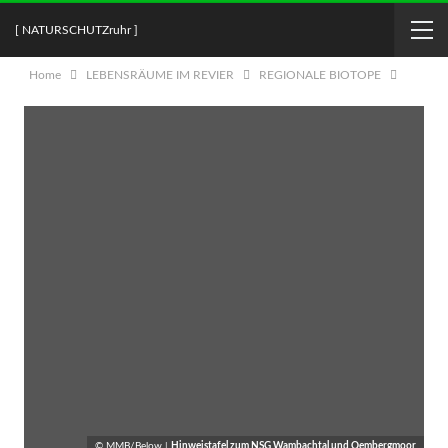
[ NATURSCHUTZruhr ]
Home
LEBENSRÄUME IM REVIER
REGIONALE BIOTOPE
© MMB/Below |
Hinweistafel zum NSG Wambachtal und Oembergmoor