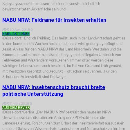
Bejagungsschneisen müssen Teil einer ansonsten einheitlich
bewirtschafteten Ackerfläche sein und…
NABU NRW: Feldraine für Insekten erhalten
NSR
10.Apr. 2018
0
NABU-AKTIONEN
(Düsseldorf). Endlich Frühling. Das heißt, auch in der Landwirtschaft geht es
in den kommenden Wochen hoch her, denn da wird gedüngt, gepflügt und
gesät. Anlass für den NABU NRW das Land Nordrhein-Westfalen und die
Kommunen aufzufordern, entschieden gegen den illegalen Umbruch von
Feldwegen und Wegrändern vorzugehen. Immer öfter werden diese
wichtigen Lebensräume auch beackert, im Fall von Grünland früh gemäht,
mit Pestiziden gespritzt und gedüngt – oft schon seit Jahren. „Für den
Schutz der Artenvielfalt sind Feldwege…
NABU NRW: Insektenschutz braucht breite
politische Unterstützung
NSR
7.März 2018
0
AUS DEM REVIER
(Düsseldorf/Berlin). „Der NABU NRW begrüßt den heute im NRW-
Umweltausschuss diskutierten Antrag der SPD-Fraktion an die
Landesregierung, Forschungen zum Erhalt der Insektenvielfalt auszubauen
und den Dialog von Wissenschaft, Landnutzern und Naturschutz zu fördern