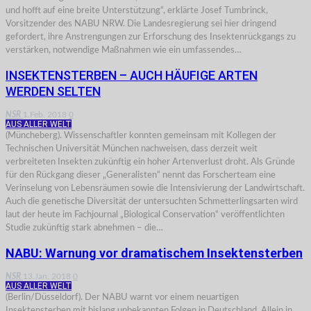
und hofft auf eine breite Unterstützung“, erklärte Josef Tumbrinck,
Vorsitzender des NABU NRW. Die Landesregierung sei hier dringend
gefordert, ihre Anstrengungen zur Erforschung des Insektenrückgangs zu
verstärken, notwendige Maßnahmen wie ein umfassendes…
INSEKTENSTERBEN – AUCH HÄUFIGE ARTEN
WERDEN SELTEN
NSR
1.Feb. 2018
0
AUS ALLER WELT
(Müncheberg). Wissenschaftler konnten gemeinsam mit Kollegen der
Technischen Universität München nachweisen, dass derzeit weit
verbreiteten Insekten zukünftig ein hoher Artenverlust droht. Als Gründe
für den Rückgang dieser „Generalisten“ nennt das Forscherteam eine
Verinselung von Lebensräumen sowie die Intensivierung der Landwirtschaft.
Auch die genetische Diversität der untersuchten Schmetterlingsarten wird
laut der heute im Fachjournal „Biological Conservation“ veröffentlichten
Studie zukünftig stark abnehmen – die…
NABU: Warnung vor dramatischem Insektensterben
NSR
13.Jan. 2018
0
AUS ALLER WELT
(Berlin/Düsseldorf). Der NABU warnt vor einem neuartigen
Insektensterben mit bislang unbekannten Folgen in Deutschland. Allein in