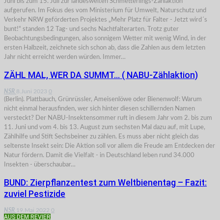
Juni bis zum 15. Juli zur landesweiten Schmetterlings-Zählaktion
aufgerufen. Im Fokus des vom Ministerium für Umwelt, Naturschutz und
Verkehr NRW geförderten Projektes „Mehr Platz für Falter - Jetzt wird´s
bunt!“ standen 12 Tag- und sechs Nachtfalterarten. Trotz guter
Beobachtungsbedingungen, also sonnigem Wetter mit wenig Wind, in der
ersten Halbzeit, zeichnete sich schon ab, dass die Zahlen aus dem letzten
Jahr nicht erreicht werden würden. Immer…
ZÄHL MAL, WER DA SUMMT… ( NABU-Zählaktion)
NSR
8.Juni 2023
0
(Berlin). Plattbauch, Grünrüssler, Ameisenlöwe oder Bienenwolf: Warum
nicht einmal herausfinden, wer sich hinter diesen schillernden Namen
versteckt? Der NABU-Insektensommer ruft in diesem Jahr vom 2. bis zum
11. Juni und vom 4. bis 13. August zum sechsten Mal dazu auf, mit Lupe,
Zählhilfe und Stift Sechsbeiner zu zählen. Es muss aber nicht gleich das
seltenste Insekt sein: Die Aktion soll vor allem die Freude am Entdecken der
Natur fördern. Damit die Vielfalt - in Deutschland leben rund 34.000
Insekten - überschaubar…
BUND: Zierpflanzentest zum Weltbienentag – Fazit:
zuviel Pestizide
NSR
19.Mai 2022
0
AUS DEM REVIER