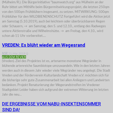
(Mülheim/R.). Die Bürgerinitiative "baumwatch.org" aus Mülheim an der
Ruhr bittet um Mithilfe beim Bürgermitwirkungsprojekt, die letzten 250qm
von den 500qm Frühblühern insgesamt, zu setzen. MITWIRKUNG: 500qm
Frühblüher für den WILDBIENENSCHUTZ Fortgeführt wird die Aktion jetzt
am Samstag (5.10.2019), auch bei leichtem oder überbrückbarem Regen
oder Schauern, → am Samstag, den 5. und 12.10., entlang des Radweges
untere Aktienstraße und Wilhelmshütte. → am Freitag, den 4.10., wird
schon ab 11 Uhr vorbereitet.…
VREDEN: Es blüht wieder am Wegesrand
NSR
21.Mai 2019
0
AUS DEM REVIER
(Vreden). Ziel des Projektes ist es, artenarme monotone Wegränder in
blühende artenreiche Saumbiotope umzuwandeln. Wie in den letzten Jahren
werden auch in diesem Jahr wieder viele Wegränder neu angelegt. Die Stadt
Vreden und der Förderverein Kulturlandschaft Vreden e.V. möchten sich für
die bisherige sehr gute Zusammenarbeit bei allen Anliegern und Landwirten
bedanken. Projekt Renaturierung der Wegerandstreifen im Vredener
Stadtgebiet Leider haben sich aufgrund der extremen Witterung im letzten
Jahr die neu…
DIE ERGEBNISSE VOM NABU-INSEKTENSOMMER
SIND DA!