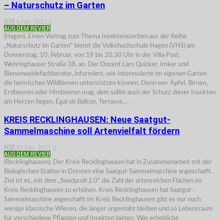
– Naturschutz im Garten
NSR
1.Feb. 2022
0
AUS DEM REVIER
(Hagen). Einen Vortrag zum Thema Insektensterben aus der Reihe
„Naturschutz im Garten“ bietet die Volkshochschule Hagen (VHS) am
Donnerstag, 10. Februar, von 19 bis 20.30 Uhr in der Villa Post,
Wehringhauser Straße 38, an. Der Dozent Lars Quicker, Imker und
Bienenweidefachberater, informiert, wie Interessierte im eigenen Garten
die heimischen Wildbienen unterstützen können. Denn wer Äpfel, Birnen,
Erdbeeren oder Himbeeren mag, dem sollte auch der Schutz dieser Insekten
am Herzen liegen. Egal ob Balkon, Terrasse,…
KREIS RECKLINGHAUSEN: Neue Saatgut-
Sammelmaschine soll Artenvielfalt fördern
NSR
15.Sep. 2021
0
AUS DEM REVIER
(Recklinghausen). Der Kreis Recklinghausen hat in Zusammenarbeit mit der
Biologischen Station in Dorsten eine Saatgut-Sammelmaschine angeschafft.
Ziel ist es, mit dem „Seedprofi 2.0“ die Zahl der artenreichen Flächen im
Kreis Recklinghausen zu erhöhen. Kreis Recklinghausen hat Saatgut-
Sammelmaschine angeschafft Im Kreis Recklinghausen gibt es nur noch
wenige klassische Wiesen, die länger ungemäht bleiben und so Lebensraum
für verschiedene Pflanzen und Insekten bieten. Was erhebliche