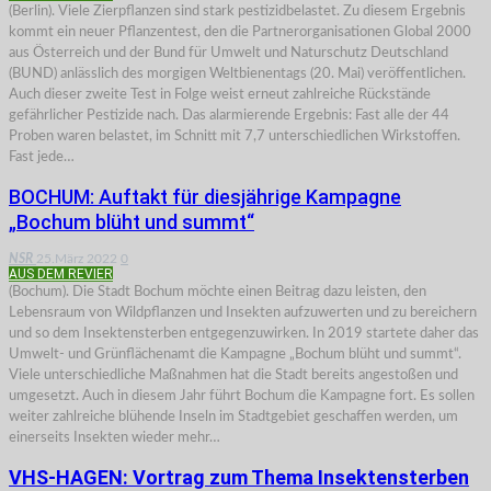
(Berlin). Viele Zierpflanzen sind stark pestizidbelastet. Zu diesem Ergebnis
kommt ein neuer Pflanzentest, den die Partnerorganisationen Global 2000
aus Österreich und der Bund für Umwelt und Naturschutz Deutschland
(BUND) anlässlich des morgigen Weltbienentags (20. Mai) veröffentlichen.
Auch dieser zweite Test in Folge weist erneut zahlreiche Rückstände
gefährlicher Pestizide nach. Das alarmierende Ergebnis: Fast alle der 44
Proben waren belastet, im Schnitt mit 7,7 unterschiedlichen Wirkstoffen.
Fast jede…
BOCHUM: Auftakt für diesjährige Kampagne
„Bochum blüht und summt“
NSR
25.März 2022
0
AUS DEM REVIER
(Bochum). Die Stadt Bochum möchte einen Beitrag dazu leisten, den
Lebensraum von Wildpflanzen und Insekten aufzuwerten und zu bereichern
und so dem Insektensterben entgegenzuwirken. In 2019 startete daher das
Umwelt- und Grünflächenamt die Kampagne „Bochum blüht und summt“.
Viele unterschiedliche Maßnahmen hat die Stadt bereits angestoßen und
umgesetzt. Auch in diesem Jahr führt Bochum die Kampagne fort. Es sollen
weiter zahlreiche blühende Inseln im Stadtgebiet geschaffen werden, um
einerseits Insekten wieder mehr…
VHS-HAGEN: Vortrag zum Thema Insektensterben