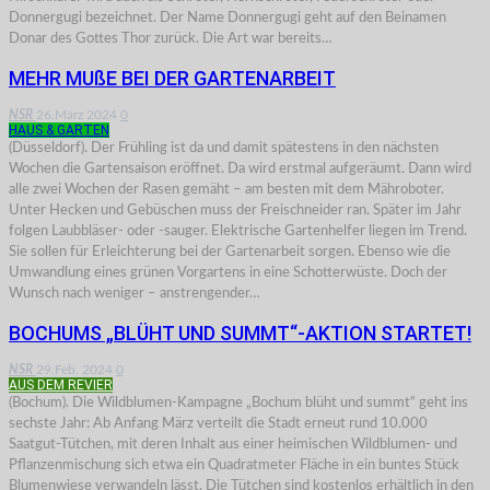
Donnergugi bezeichnet. Der Name Donnergugi geht auf den Beinamen
Donar des Gottes Thor zurück. Die Art war bereits…
MEHR MUßE BEI DER GARTENARBEIT
NSR
26.März 2024
0
HAUS & GARTEN
(Düsseldorf). Der Frühling ist da und damit spätestens in den nächsten
Wochen die Gartensaison eröffnet. Da wird erstmal aufgeräumt. Dann wird
alle zwei Wochen der Rasen gemäht – am besten mit dem Mähroboter.
Unter Hecken und Gebüschen muss der Freischneider ran. Später im Jahr
folgen Laubbläser- oder -sauger. Elektrische Gartenhelfer liegen im Trend.
Sie sollen für Erleichterung bei der Gartenarbeit sorgen. Ebenso wie die
Umwandlung eines grünen Vorgartens in eine Schotterwüste. Doch der
Wunsch nach weniger – anstrengender…
BOCHUMS „BLÜHT UND SUMMT“-AKTION STARTET!
NSR
29.Feb. 2024
0
AUS DEM REVIER
(Bochum). Die Wildblumen-Kampagne „Bochum blüht und summt“ geht ins
sechste Jahr: Ab Anfang März verteilt die Stadt erneut rund 10.000
Saatgut-Tütchen, mit deren Inhalt aus einer heimischen Wildblumen- und
Pflanzenmischung sich etwa ein Quadratmeter Fläche in ein buntes Stück
Blumenwiese verwandeln lässt. Die Tütchen sind kostenlos erhältlich in den