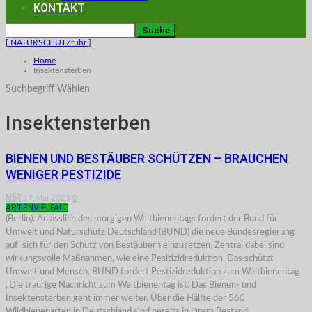
KONTAKT
[ NATURSCHUTZruhr ]
Home
Insektensterben
Suchbegriff Wählen
Insektensterben
BIENEN UND BESTÄUBER SCHÜTZEN – BRAUCHEN
WENIGER PESTIZIDE
NSR
19.Mai 2025
0
ARTENVIELFALT
(Berlin). Anlässlich des morgigen Weltbienentags fordert der Bund für
Umwelt und Naturschutz Deutschland (BUND) die neue Bundesregierung
auf, sich für den Schutz von Bestäubern einzusetzen. Zentral dabei sind
wirkungsvolle Maßnahmen, wie eine Pesitizidreduktion. Das schützt
Umwelt und Mensch. BUND fordert Pestizidreduktion zum Weltbienentag
„Die traurige Nachricht zum Weltbienentag ist: Das Bienen- und
Insektensterben geht immer weiter. Über die Hälfte der 560
Wildbienenarten in Deutschland sind bereits in ihrem Bestand…