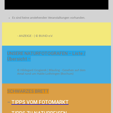
Es sind keine anstehenden Veranstaltungen vorhanden.
- ANZEIGE - | © BUND e.V.
UNSERE NATURFOTOGRAFEN – Liste /
Übersicht –
© Hildegard Grygierek | Bläuling - Gesehen auf dem
Areal rund um Halde Lothringen (Bochum)
SCHWARZES BRETT
–
TIPPS VOM FOTOMARKT