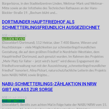
Bürgerbüros, in den Stadtteilzentren Linden, Weitmar-Mark und Weitmar-
Mitte sowie an der Infotheke des Technischen Rathauses an der Hans-
Böckler-Straße 19. „Bochum blüht und…
DORTMUNDER HAUPTFRIEDHOF ALS
SCHMETTERLINGSFREUNDLICH AUSGEZEICHNET
NSR
4.Aug. 2023
0
AUS DEM REVIER
(Düsseldorf/Dortmund). 112 Hektar, über 7.400 Bäume, Wiesen und
Feuchtbiotope ­– viele Möglichkeiten zur schmetterlingsfreundlichen
Gestaltung, die auf dem größten Friedhof in Nordrhein-Westfalen, dem
Hauptfriedhof Dortmund, auch genutzt wurden. Im Rahmen des Projektes
„Mehr Platz für Falter – jetzt wird‘s bunt!“ wird dieses Engagement der
Friedhofsverwaltung nun mit der Auszeichnung „schmetterlingsfreundlicher
Friedhof“ honoriert. Alina Pickart, naturschutzfachliche Leiterin des Projekts
beim NABU NRW, sowie Brigitte…
NABU-SCHMETTERLINGS-ZÄHLAKTION IN NRW
GIBT ANLASS ZUR SORGE
NSR
25.Juli 2023
0
NABU-AKTIONEN
(Düsseldorf). Bereits zum achten Mal in Folge hatte der NABU NRW vom 15.