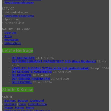
>
Produktempfehlungen
SERVICE
> Netzwerkadressen
>
Newsletter abonnieren
> Sponsoring
> Nützliche Links
NATURSCHUTZ.ruhr
>
Über uns
>
AGBs
>
Impressum
>
Datenschutz
Letzte Beiträge
DIE GOLDWESPE
24. Juni 2026
DER GENIEßERMARKT PRÄSENTIERT SICH (Haus Ripshorst)
23. Mai
2026
LANDLUST AUSGABE 3/2026 ist da (mit gratis Booklet)
26. April 2026
DIE GEHÖRNTE MAUERBIENE
23. April 2026
DIE HORNISSE
20. April 2026
DER GEMEINE REGENWURM
20. April 2026
DER EISVOGEL
20. April 2026
Städte & Kreise
STÄDTE
>
Bochum
|
Bottrop
|
Dortmund
>
Duisburg
|
Essen
|
Gelsenkirchen
>
Hagen
|
Hamm
|
Herne