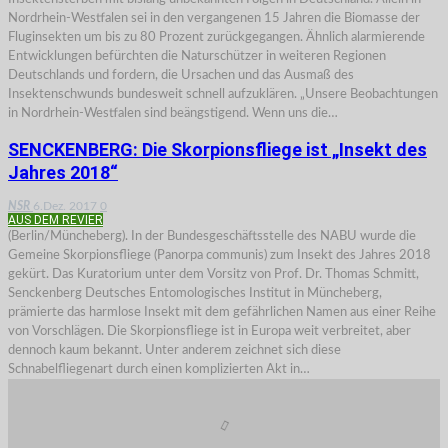
Nordrhein-Westfalen sei in den vergangenen 15 Jahren die Biomasse der
Fluginsekten um bis zu 80 Prozent zurückgegangen. Ähnlich alarmierende
Entwicklungen befürchten die Naturschützer in weiteren Regionen
Deutschlands und fordern, die Ursachen und das Ausmaß des
Insektenschwunds bundesweit schnell aufzuklären. „Unsere Beobachtungen
in Nordrhein-Westfalen sind beängstigend. Wenn uns die…
SENCKENBERG: Die Skorpionsfliege ist „Insekt des
Jahres 2018“
NSR
6.Dez. 2017
0
AUS DEM REVIER
(Berlin/Müncheberg). In der Bundesgeschäftsstelle des NABU wurde die
Gemeine Skorpionsfliege (Panorpa communis) zum Insekt des Jahres 2018
gekürt. Das Kuratorium unter dem Vorsitz von Prof. Dr. Thomas Schmitt,
Senckenberg Deutsches Entomologisches Institut in Müncheberg,
prämierte das harmlose Insekt mit dem gefährlichen Namen aus einer Reihe
von Vorschlägen. Die Skorpionsfliege ist in Europa weit verbreitet, aber
dennoch kaum bekannt. Unter anderem zeichnet sich diese
Schnabelfliegenart durch einen komplizierten Akt in…