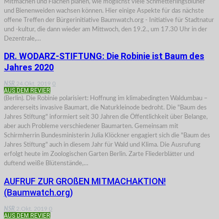
Mitmachen und Flächen planen, wie möglichst viele Schmetterlingsblüher
und Bienenweiden wachsen können. Hier einige Aspekte für das nächste
offene Treffen der Bürgerinitiative Baumwatch.org - Initiative für Stadtnatur
und -kultur, die dann wieder am Mittwoch, den 19.2., um 17.30 Uhr in der
Dezentrale,…
DR. WODARZ-STIFTUNG: Die Robinie ist Baum des
Jahres 2020
NSR
24.Okt. 2019
0
AUS DEM REVIER
(Berlin). Die Robinie polarisiert: Hoffnung im klimabedingten Waldumbau –
andererseits invasive Baumart, die Naturkleinode bedroht. Die "Baum des
Jahres Stiftung" informiert seit 30 Jahren die Öffentlichkeit über Belange,
aber auch Probleme verschiedener Baumarten. Gemeinsam mit
Schirmherrin Bundesministerin Julia Klöckner engagiert sich die "Baum des
Jahres Stiftung" auch in diesem Jahr für Wald und Klima. Die Ausrufung
erfolgt heute im Zoologischen Garten Berlin. Zarte Fliederblätter und
duftend weiße Blütenstände,…
AUFRUF ZUR GROßEN MITMACHAKTION!
(Baumwatch.org)
NSR
2.Okt. 2019
0
AUS DEM REVIER