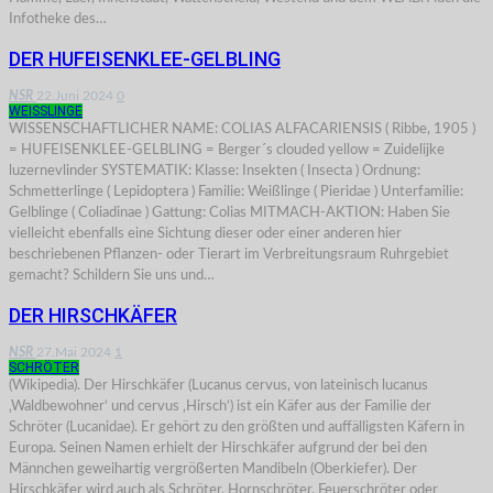
Infotheke des…
DER HUFEISENKLEE-GELBLING
NSR
22.Juni 2024
0
WEISSLINGE
WISSENSCHAFTLICHER NAME: COLIAS ALFACARIENSIS ( Ribbe, 1905 )
= HUFEISENKLEE-GELBLING = Berger´s clouded yellow = Zuidelijke
luzernevlinder SYSTEMATIK: Klasse: Insekten ( Insecta ) Ordnung:
Schmetterlinge ( Lepidoptera ) Familie: Weißlinge ( Pieridae ) Unterfamilie:
Gelblinge ( Coliadinae ) Gattung: Colias MITMACH-AKTION: Haben Sie
vielleicht ebenfalls eine Sichtung dieser oder einer anderen hier
beschriebenen Pflanzen- oder Tierart im Verbreitungsraum Ruhrgebiet
gemacht? Schildern Sie uns und…
DER HIRSCHKÄFER
NSR
27.Mai 2024
1
SCHRÖTER
(Wikipedia). Der Hirschkäfer (Lucanus cervus, von lateinisch lucanus
‚Waldbewohner‘ und cervus ‚Hirsch‘) ist ein Käfer aus der Familie der
Schröter (Lucanidae). Er gehört zu den größten und auffälligsten Käfern in
Europa. Seinen Namen erhielt der Hirschkäfer aufgrund der bei den
Männchen geweihartig vergrößerten Mandibeln (Oberkiefer). Der
Hirschkäfer wird auch als Schröter, Hornschröter, Feuerschröter oder