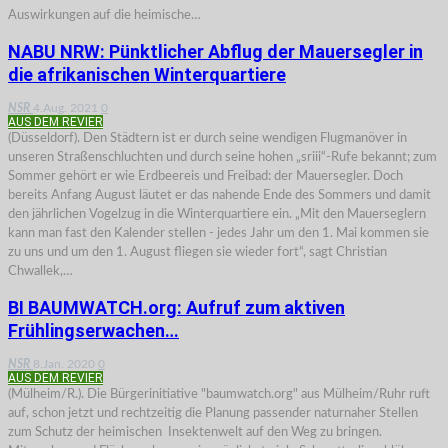
Auswirkungen auf die heimische…
NABU NRW: Pünktlicher Abflug der Mauersegler in
die afrikanischen Winterquartiere
NSR
4.Aug. 2021
0
AUS DEM REVIER
(Düsseldorf). Den Städtern ist er durch seine wendigen Flugmanöver in
unseren Straßenschluchten und durch seine hohen „sriii“-Rufe bekannt; zum
Sommer gehört er wie Erdbeereis und Freibad: der Mauersegler. Doch
bereits Anfang August läutet er das nahende Ende des Sommers und damit
den jährlichen Vogelzug in die Winterquartiere ein. „Mit den Mauerseglern
kann man fast den Kalender stellen - jedes Jahr um den 1. Mai kommen sie
zu uns und um den 1. August fliegen sie wieder fort“, sagt Christian
Chwallek,…
BI BAUMWATCH.org: Aufruf zum aktiven
Frühlingserwachen…
NSR
8.Jan. 2020
0
AUS DEM REVIER
(Mülheim/R.). Die Bürgerinitiative "baumwatch.org" aus Mülheim/Ruhr ruft
auf, schon jetzt und rechtzeitig die Planung passender naturnaher Stellen
zum Schutz der heimischen Insektenwelt auf den Weg zu bringen.