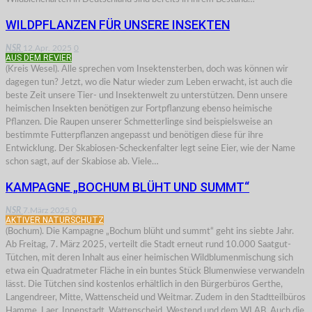
WILDPFLANZEN FÜR UNSERE INSEKTEN
NSR
12.Apr. 2025
0
AUS DEM REVIER
(Kreis Wesel). Alle sprechen vom Insektensterben, doch was können wir
dagegen tun? Jetzt, wo die Natur wieder zum Leben erwacht, ist auch die
beste Zeit unsere Tier- und Insektenwelt zu unterstützen. Denn unsere
heimischen Insekten benötigen zur Fortpflanzung ebenso heimische
Pflanzen. Die Raupen unserer Schmetterlinge sind beispielsweise an
bestimmte Futterpflanzen angepasst und benötigen diese für ihre
Entwicklung. Der Skabiosen-Scheckenfalter legt seine Eier, wie der Name
schon sagt, auf der Skabiose ab. Viele…
KAMPAGNE „BOCHUM BLÜHT UND SUMMT“
NSR
7.März 2025
0
AKTIVER NATURSCHUTZ
(Bochum). Die Kampagne „Bochum blüht und summt“ geht ins siebte Jahr.
Ab Freitag, 7. März 2025, verteilt die Stadt erneut rund 10.000 Saatgut-
Tütchen, mit deren Inhalt aus einer heimischen Wildblumenmischung sich
etwa ein Quadratmeter Fläche in ein buntes Stück Blumenwiese verwandeln
lässt. Die Tütchen sind kostenlos erhältlich in den Bürgerbüros Gerthe,
Langendreer, Mitte, Wattenscheid und Weitmar. Zudem in den Stadtteilbüros
Hamme, Laer, Innenstadt, Wattenscheid, Westend und dem WLAB. Auch die