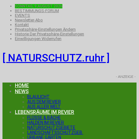
SONNTAG, 9.AUGUST 2026
BESTIMMUNGS-FORUM
EVENTS
Newsletter-Abo
Kontakt
Privatsphäre-Einstellungen Ändern
Historie Der Privatsphäre-Einstellungen
Einwilligungen Widerrufen
[ NATURSCHUTZ.ruhr ]
- ANZEIGE -
HOME
NEWS
BLAULICHT
AUS DEM REVIER
AUS ALLER WELT
LEBENSRÄUME IM REVIER
FLÜSSE & BÄCHE
HALDEN IM REVIER
NATURSCHUTZGEBIETE
LANDSCHAFTSSCHUTZGEB.
URBANE GÄRTEN