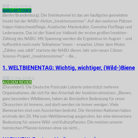
NSR
5.Juli 2018
0
NABU-AKTIONEN
(Berlin/Brandenburg). Die Steinhummel ist das am häufigsten gemeldete
Insekt bei der NABU-Aktion „Insektensommer“. Auf den weiteren Plätzen
folgen Hainschwebfliege, Asiatischer Marienkäfer, Gemeine Florfliege und
Lederwanze. Das ist der Stand zur Halbzeit der ersten großen Insekten-
Zählung des NABU. Mit Spannung werden die Ergebnisse im August – und
hoffentlich noch mehr Teilnehmer*innen – erwartet. Unter dem Motto
„Zählen, was zählt“ startete der NABU dieses Jahr sein neues Citizen
Science-Projekt „Insektensommer“ – die…
1. WELTBIENENTAG: Wichtig, wichtiger, (Wild-)Biene
NSR
17.Mai 2018
0
AUS DEM REVIER
(Düsseldorf). Die Deutsche Postcode Lotterie unterstützt mehrere
Organisationen, die sich für den Arterhalt der Insekten einsetzen. „Bienen,
ganz besonders Wildbienen, haben als BestäuIhre Bedeutung für unser
Ökosystem ist immens, und doch werden sie immer weniger: Viele
Bienenarten sind vom Aussterben bedroht. Die Vereinten Nationen haben
erstmals den 20. Mai zum Weltbienentag ausgerufen. ber eine elementare
Bedeutung für unsere Wild- und Kulturpflanzen. Die meisten unserer
heimischen Pflanzen können ohne sie nicht…