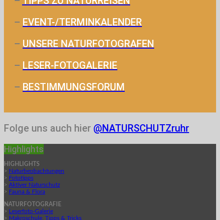
–
TIPPS ZU NATURREISEN
–
EVENT-/TERMINKALENDER
–
UNSERE NATURFOTOGRAFEN
–
LESER-FOTOGALERIE
–
BESTIMMUNGSFORUM
Folge uns auch hier
@NATURSCHUTZruhr
Highlights
HIGHLIGHTS
>
Naturbeobachtungen
>
Fototipps
>
Aktiver Naturschutz
>
Fauna & Flora
NATURFOTOGRAFIE
>
Leserfoto-Galerie
>
Makroschule, Tipps & Tricks