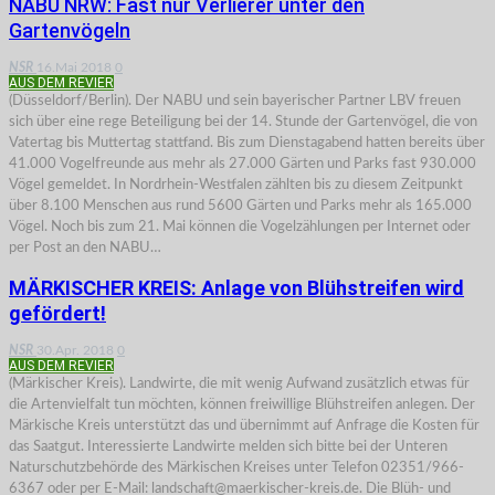
NABU NRW: Fast nur Verlierer unter den
Gartenvögeln
NSR
16.Mai 2018
0
AUS DEM REVIER
(Düsseldorf/Berlin). Der NABU und sein bayerischer Partner LBV freuen
sich über eine rege Beteiligung bei der 14. Stunde der Gartenvögel, die von
Vatertag bis Muttertag stattfand. Bis zum Dienstagabend hatten bereits über
41.000 Vogelfreunde aus mehr als 27.000 Gärten und Parks fast 930.000
Vögel gemeldet. In Nordrhein-Westfalen zählten bis zu diesem Zeitpunkt
über 8.100 Menschen aus rund 5600 Gärten und Parks mehr als 165.000
Vögel. Noch bis zum 21. Mai können die Vogelzählungen per Internet oder
per Post an den NABU…
MÄRKISCHER KREIS: Anlage von Blühstreifen wird
gefördert!
NSR
30.Apr. 2018
0
AUS DEM REVIER
(Märkischer Kreis). Landwirte, die mit wenig Aufwand zusätzlich etwas für
die Artenvielfalt tun möchten, können freiwillige Blühstreifen anlegen. Der
Märkische Kreis unterstützt das und übernimmt auf Anfrage die Kosten für
das Saatgut. Interessierte Landwirte melden sich bitte bei der Unteren
Naturschutzbehörde des Märkischen Kreises unter Telefon 02351/966-
6367 oder per E-Mail: landschaft@maerkischer-kreis.de. Die Blüh- und