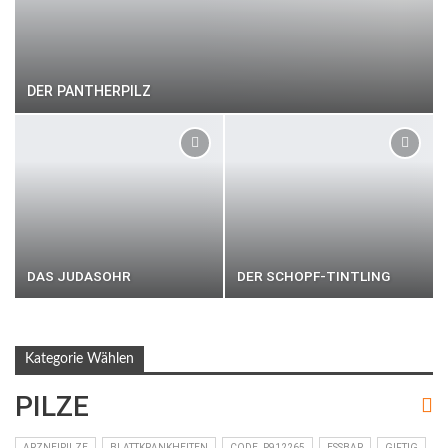
DER PANTHERPILZ
DAS JUDASOHR
DER SCHOPF-TINTLING
Kategorie Wählen
PILZE
ARZNEIPILZE
BLATTKRANKHEITEN
CODE_P912265
ESSBAR
GIFTIG