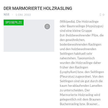
DER MARMORIERTE HOLZRASLING
NSR
1.Okt. 2022
0
(Wikipedia). Die Holzraslinge
SPEISEPILZE
oder Baumraslinge (Hypsizygus)
sind eine kleine Gruppe
(tot-)holzbewohnender Pilze, die
den gewöhnlichen,
bodenbewohnenden Raslingen
und den holzbewohnenden
Seitlingen habituell sehr
nahestehen. Taxonomisch
wurden die Holzraslinge daher
früher den Raslingen
(Lyophyllum) bzw. den Seitlingen
(Pleurotus) zugeordnet. Von den
Seitlingen sind sie gut durch die
kaum herablaufenden Lamellen
zu unterscheiden. Der
Marmorierte Holzrasling wird
gelegentlich mit dem Braunen
Buchenrasling bzw. Brauner…