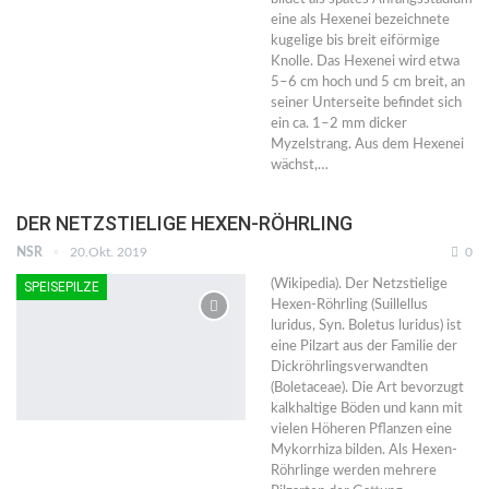
eine als Hexenei bezeichnete
kugelige bis breit eiförmige
Knolle. Das Hexenei wird etwa
5–6 cm hoch und 5 cm breit, an
seiner Unterseite befindet sich
ein ca. 1–2 mm dicker
Myzelstrang. Aus dem Hexenei
wächst,…
DER NETZSTIELIGE HEXEN-RÖHRLING
NSR
20.Okt. 2019
0
(Wikipedia). Der Netzstielige
SPEISEPILZE
Hexen-Röhrling (Suillellus
luridus, Syn. Boletus luridus) ist
eine Pilzart aus der Familie der
Dickröhrlingsverwandten
(Boletaceae). Die Art bevorzugt
kalkhaltige Böden und kann mit
vielen Höheren Pflanzen eine
Mykorrhiza bilden. Als Hexen-
Röhrlinge werden mehrere