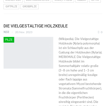
GIFTPILZE
GROSSPILZE
DIE VIELGESTALTIGE HOLZKEULE
NSR
20.Nov. 2023
0
(Wikipedia). Die Vielgestaltige
PILZE
Holzkeule (Xylaria polymorpha)
ist ein Schlauchpilz aus der
Gattung der Holzkeulen (Xylaria).
MERKMALE Die Vielgestaltige
Holzkeule bildet im
Sommerhalbjahr relativ große
(3–8 cm hohe und 1–3 cm
breite) unregelmäßig-keulige
oder flach lappige aus
vegetativem Myzel bestehende
Stromata (Sammelfruchtkörper),
in die die eigentlichen
Fruchtkörper (Perithecien)
einreihig eingesenkt sind. Die