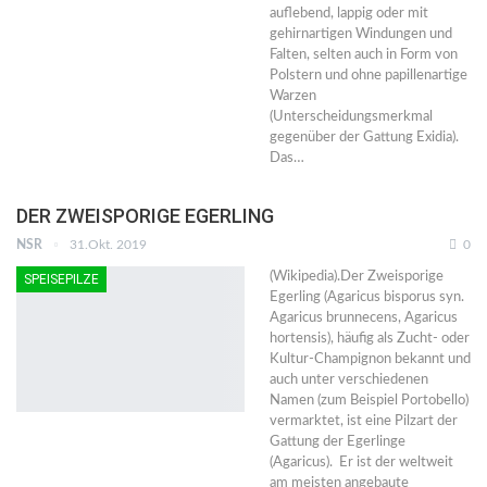
auflebend, lappig oder mit
gehirnartigen Windungen und
Falten, selten auch in Form von
Polstern und ohne papillenartige
Warzen
(Unterscheidungsmerkmal
gegenüber der Gattung Exidia).
Das…
DER ZWEISPORIGE EGERLING
NSR
31.Okt. 2019
0
(Wikipedia).Der Zweisporige
SPEISEPILZE
Egerling (Agaricus bisporus syn.
Agaricus brunnecens, Agaricus
hortensis), häufig als Zucht- oder
Kultur-Champignon bekannt und
auch unter verschiedenen
Namen (zum Beispiel Portobello)
vermarktet, ist eine Pilzart der
Gattung der Egerlinge
(Agaricus). Er ist der weltweit
am meisten angebaute