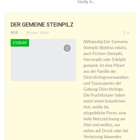
häufig in…
DER GEMEINE STEINPILZ
NSR
29.Nov. 2019
0
(Wikipedia).Der Gemeine
ESSBAR
Steinpilz (Boletus edulis),
auch Fichten-Steinpilz,
Herrenpilz oder Edelpilz
genannt, ist eine Pilzart
aus der Familie der
Dickröhrlingsverwandten
und Typusspezies der
Gattung Dickröhrlinge.
Die Fruchtkörper haben
meist einen bräunlichen
Hut, weiße bis
olivgelbliche Poren, eine
helle Netzzeichnung am
Stiel und weißes, nur
selten auf Druck oder bei
Verletzung blauendes