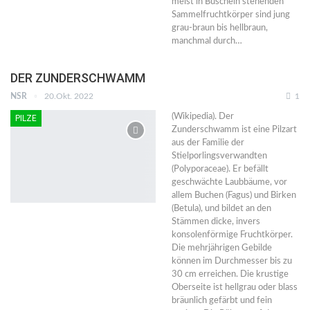
meist in Büscheln stehenden
Sammelfruchtkörper sind jung
grau-braun bis hellbraun,
manchmal durch…
DER ZUNDERSCHWAMM
NSR
20.Okt. 2022
1
(Wikipedia). Der
PILZE
Zunderschwamm ist eine Pilzart
aus der Familie der
Stielporlingsverwandten
(Polyporaceae). Er befällt
geschwächte Laubbäume, vor
allem Buchen (Fagus) und Birken
(Betula), und bildet an den
Stämmen dicke, invers
konsolenförmige Fruchtkörper.
Die mehrjährigen Gebilde
können im Durchmesser bis zu
30 cm erreichen. Die krustige
Oberseite ist hellgrau oder blass
bräunlich gefärbt und fein