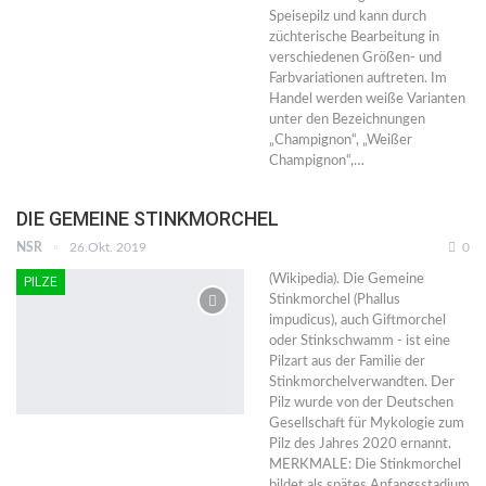
Speisepilz und kann durch
züchterische Bearbeitung in
verschiedenen Größen- und
Farbvariationen auftreten. Im
Handel werden weiße Varianten
unter den Bezeichnungen
„Champignon“, „Weißer
Champignon“,…
DIE GEMEINE STINKMORCHEL
NSR
26.Okt. 2019
0
(Wikipedia). Die Gemeine
PILZE
Stinkmorchel (Phallus
impudicus), auch Giftmorchel
oder Stinkschwamm - ist eine
Pilzart aus der Familie der
Stinkmorchelverwandten. Der
Pilz wurde von der Deutschen
Gesellschaft für Mykologie zum
Pilz des Jahres 2020 ernannt.
MERKMALE: Die Stinkmorchel
bildet als spätes Anfangsstadium