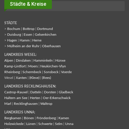
Städte & Kreise
STÄDTE
>
Bochum
|
Bottrop
|
Dortmund
>
Duisburg
|
Essen
|
Gelsenkirchen
>
Hagen
|
Hamm
|
Herne
>
Mülheim an der Ruhr
|
Oberhausen
LANDKREIS WESEL:
Alpen
|
Dinslaken
|
Hamminkeln
|
Hünxe
Kamp-Lintfort
|
Moers
|
Neukirchen-Vlyn
Rheinberg
|
Schermbeck
|
Sonsbeck
|
Voerde
Wesel |
Xanten
|
(Kleve)
|
(Rees)
LANDKREIS RECKLINGHAUSEN:
Castrop-Rauxel
|
Datteln
|
Dorsten
|
Gladbeck
Haltern am See
|
Herten
|
Oer-Erkenschwick
Marl
|
Recklinghausen
|
Waltrop
LANDKREIS UNNA:
Bergkamen
|
Bönen
|
Fröndenberg
|
Kamen
Holzwickede
|
Lünen
|
Schwerte
|
Selm
|
Unna