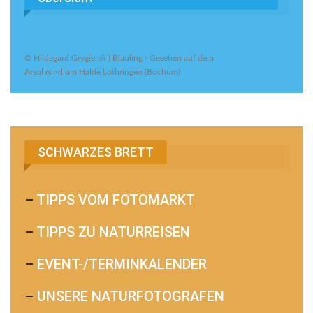
© Hildegard Grygierek | Bläuling - Gesehen auf dem
Areal rund um Halde Lothringen (Bochum)
SCHWARZES BRETT
–
TIPPS VOM FOTOMARKT
–
TIPPS ZU NATURREISEN
–
EVENT-/TERMINKALENDER
–
UNSERE NATURFOTOGRAFEN