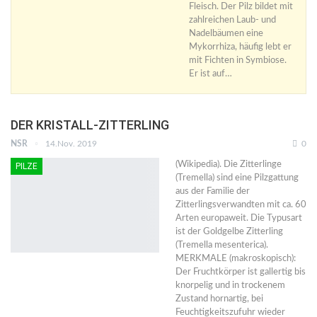
Fleisch. Der Pilz bildet mit
zahlreichen Laub- und
Nadelbäumen eine
Mykorrhiza, häufig lebt er
mit Fichten in Symbiose.
Er ist auf…
DER KRISTALL-ZITTERLING
NSR
14.Nov. 2019
0
(Wikipedia). Die Zitterlinge
PILZE
(Tremella) sind eine Pilzgattung
aus der Familie der
Zitterlingsverwandten mit ca. 60
Arten europaweit. Die Typusart
ist der Goldgelbe Zitterling
(Tremella mesenterica).
MERKMALE (makroskopisch):
Der Fruchtkörper ist gallertig bis
knorpelig und in trockenem
Zustand hornartig, bei
Feuchtigkeitszufuhr wieder