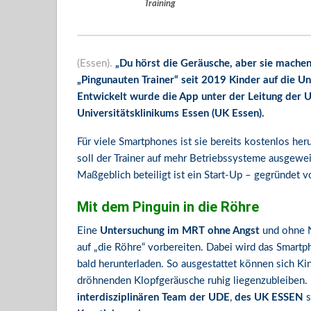
Training
(Essen).
„Du hörst die Geräusche, aber sie machen 
„Pingunauten Trainer“ seit 2019 Kinder auf die
Entwickelt wurde die App unter der Leitung der 
Universitätsklinikums Essen (UK Essen).
Für viele Smartphones ist sie bereits kostenlos he
soll der Trainer auf mehr Betriebssysteme ausgewe
Maßgeblich beteiligt ist ein Start-Up – gegründet 
Mit dem Pinguin in die Röhre
Eine
Untersuchung im MRT ohne Angst
und ohne Na
auf „die Röhre“ vorbereiten. Dabei wird das Smartph
bald herunterladen. So ausgestattet können sich Kin
dröhnenden Klopfgeräusche ruhig liegenzubleiben.
interdisziplinären Team der UDE
,
des UK ESSEN
s