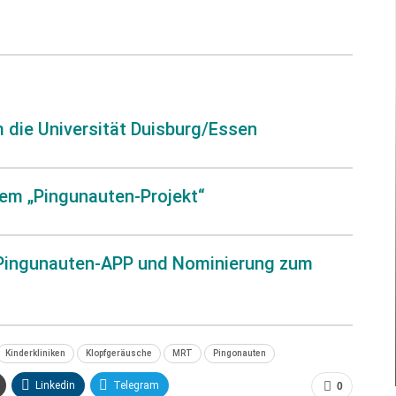
 die Universität Duisburg/Essen
dem „Pingunauten-Projekt“
 Pingunauten-APP und Nominierung zum
Kinderkliniken
Klopfgeräusche
MRT
Pingonauten
Linkedin
Telegram
0