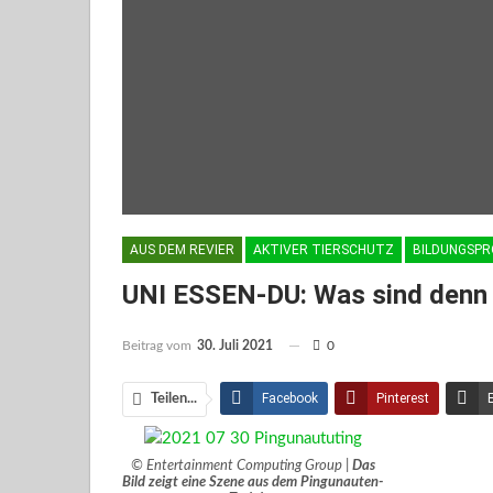
AUS DEM REVIER
AKTIVER TIERSCHUTZ
BILDUNGSP
UNI ESSEN-DU: Was sind denn
Beitrag vom
30. Juli 2021
0
Facebook
Pinterest
Teilen...
Facebook Messenger
© Entertainment Computing Group |
Das
Bild zeigt eine Szene aus dem Pingunauten-