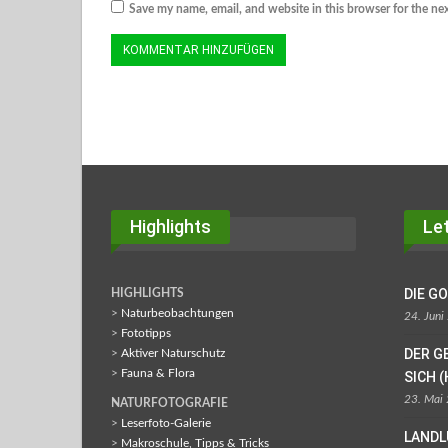
Save my name, email, and website in this browser for the ne
Highlights
Let
DIE G
HIGHLIGHTS
>
Naturbeobachtungen
24. Juni
>
Fototipps
DER G
>
Aktiver Naturschutz
>
Fauna & Flora
SICH (
23. Mai
NATURFOTOGRAFIE
>
Leserfoto-Galerie
LANDL
>
Makroschule, Tipps & Tricks