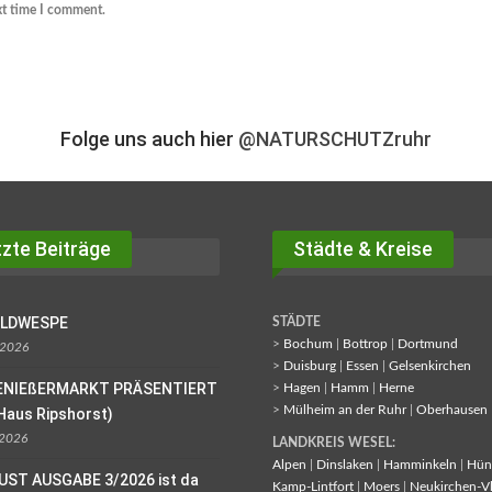
xt time I comment.
Folge uns auch hier
@NATURSCHUTZruhr
zte Beiträge
Städte & Kreise
OLDWESPE
STÄDTE
>
Bochum
|
Bottrop
|
Dortmund
 2026
>
Duisburg
|
Essen
|
Gelsenkirchen
ENIEßERMARKT PRÄSENTIERT
>
Hagen
|
Hamm
|
Herne
>
Mülheim an der Ruhr
|
Oberhausen
Haus Ripshorst)
 2026
LANDKREIS WESEL:
Alpen
|
Dinslaken
|
Hamminkeln
|
Hün
UST AUSGABE 3/2026 ist da
Kamp-Lintfort
|
Moers
|
Neukirchen-V