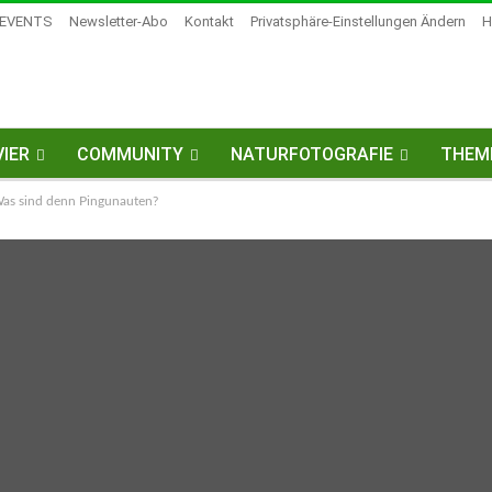
EVENTS
Newsletter-Abo
Kontakt
Privatsphäre-Einstellungen Ändern
H
IER
COMMUNITY
NATURFOTOGRAFIE
THEM
s sind denn Pingunauten?