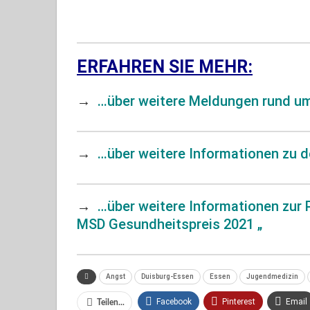
ERFAHREN SIE MEHR:
→
…über weitere Meldungen rund um
→
…über weitere Informationen zu 
→
…über weitere Informationen zur
MSD Gesundheitspreis 2021 „
Angst
Duisburg-Essen
Essen
Jugendmedizin
Facebook
Pinterest
Email
Teilen...