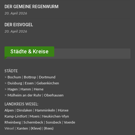
DER GEMEINE REGENWURM
20. April 2026
DER EISVOGEL
20. April 2026
Städte & Kreise
STÄDTE
>
Bochum
|
Bottrop
|
Dortmund
>
Duisburg
|
Essen
|
Gelsenkirchen
>
Hagen
|
Hamm
|
Herne
>
Mülheim an der Ruhr
|
Oberhausen
LANDKREIS WESEL:
Alpen
|
Dinslaken
|
Hamminkeln
|
Hünxe
Kamp-Lintfort
|
Moers
|
Neukirchen-Vlyn
Rheinberg
|
Schermbeck
|
Sonsbeck
|
Voerde
Wesel |
Xanten
|
(Kleve)
|
(Rees)