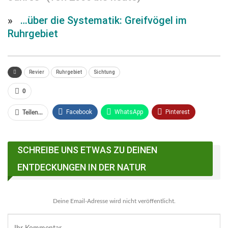
»
…über die Systematik: Greifvögel im
Ruhrgebiet
Revier
Ruhrgebiet
Sichtung
0
Facebook
WhatsApp
Pinterest
Teilen...
Email
Linkedin
Telegram
SCHREIBE UNS ETWAS ZU DEINEN
Facebook Messenger
ENTDECKUNGEN IN DER NATUR
Deine Email-Adresse wird nicht veröffentlicht.