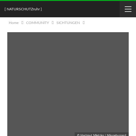
[ NATURSCHUTZruhr ]
Home
COMMUNITY
SICHTUNGEN
© Hartmut Mletzko | Mäusebussard