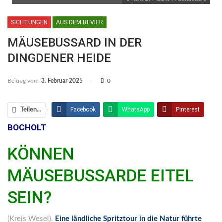
SICHTUNGEN
AUS DEM REVIER
MÄUSEBUSSARD IN DER
DINGDENER HEIDE
Beitrag vom
3. Februar 2025
0
Facebook
WhatsApp
Pinterest
Teilen...
BOCHOLT
Email
Linkedin
Telegram
KÖNNEN
Facebook Messenger
MÄUSEBUSSARDE EITEL
SEIN?
(Kreis Wesel).
Eine ländliche Spritztour in die Natur führte