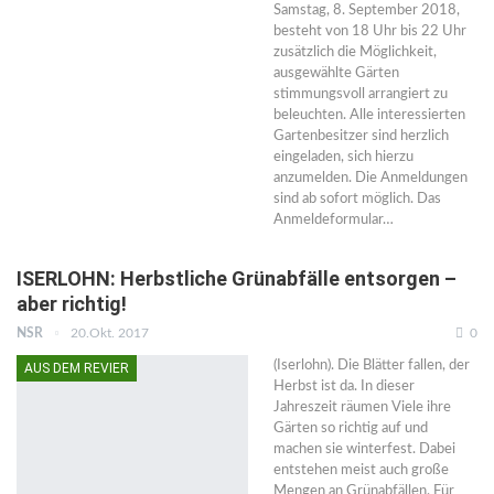
Samstag, 8. September 2018,
besteht von 18 Uhr bis 22 Uhr
zusätzlich die Möglichkeit,
ausgewählte Gärten
stimmungsvoll arrangiert zu
beleuchten. Alle interessierten
Gartenbesitzer sind herzlich
eingeladen, sich hierzu
anzumelden. Die Anmeldungen
sind ab sofort möglich. Das
Anmeldeformular…
ISERLOHN: Herbstliche Grünabfälle entsorgen –
aber richtig!
NSR
20.Okt. 2017
0
(Iserlohn). Die Blätter fallen, der
AUS DEM REVIER
Herbst ist da. In dieser
Jahreszeit räumen Viele ihre
Gärten so richtig auf und
machen sie winterfest. Dabei
entstehen meist auch große
Mengen an Grünabfällen. Für