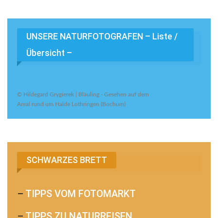
UNSERE NATURFOTOGRAFEN – Liste /
Übersicht –
© Hildegard Grygierek | Bläuling - Gesehen auf dem
Areal rund um Halde Lothringen (Bochum)
SCHWARZES BRETT
–
TIPPS VOM FOTOMARKT
–
TIPPS ZU NATURREISEN