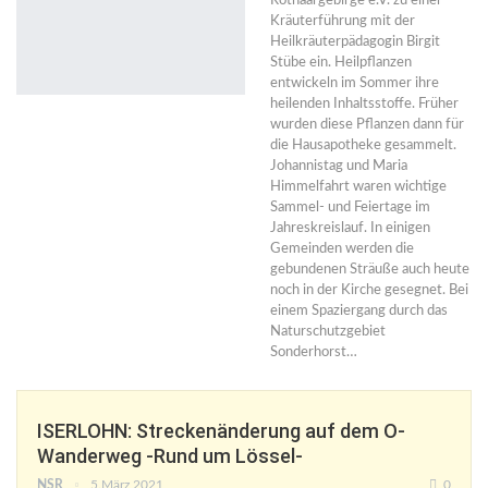
Rothaargebirge e.V. zu einer
Kräuterführung mit der
Heilkräuterpädagogin Birgit
Stübe ein. Heilpflanzen
entwickeln im Sommer ihre
heilenden Inhaltsstoffe. Früher
wurden diese Pflanzen dann für
die Hausapotheke gesammelt.
Johannistag und Maria
Himmelfahrt waren wichtige
Sammel- und Feiertage im
Jahreskreislauf. In einigen
Gemeinden werden die
gebundenen Sträuße auch heute
noch in der Kirche gesegnet. Bei
einem Spaziergang durch das
Naturschutzgebiet
Sonderhorst…
ISERLOHN: Streckenänderung auf dem O-
Wanderweg -Rund um Lössel-
NSR
5.März 2021
0