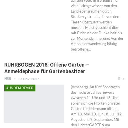
auf den Weg. In Iserlohn sind
viele Laichgewässer von den
Landlebensräumen durch
Straßen getrennt, die von den
Tieren überquert werden
müssen. Meist geschieht dies
mit Einbruch der Dunkelheit bis
zur Morgendämmerung. Von der
Amphibienwanderung häufig
betroffene…
RUHRBOGEN 2018: Offene Gärten –
Anmeldephase für Gartenbesitzer
NSR
27.Nov. 2017
0
(Arnsberg). An fünf Sonntagen
AUS DEM REVIER
des nächste Jahres, jeweils
zwischen 11 Uhr und 18 Uhr,
sollen sich die Pforten privater
Gärten für jedermann öffnen:
Am 13. Mai, 10. Juni, 8. Juli, 12.
August und 9. September. Mit
den LichterGÄRTEN am