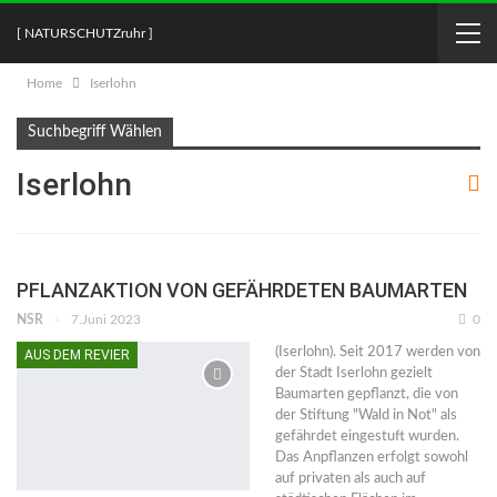
[ NATURSCHUTZruhr ]
Home
Iserlohn
Suchbegriff Wählen
Iserlohn
PFLANZAKTION VON GEFÄHRDETEN BAUMARTEN
NSR
7.Juni 2023
0
(Iserlohn). Seit 2017 werden von
AUS DEM REVIER
der Stadt Iserlohn gezielt
Baumarten gepflanzt, die von
der Stiftung "Wald in Not" als
gefährdet eingestuft wurden.
Das Anpflanzen erfolgt sowohl
auf privaten als auch auf