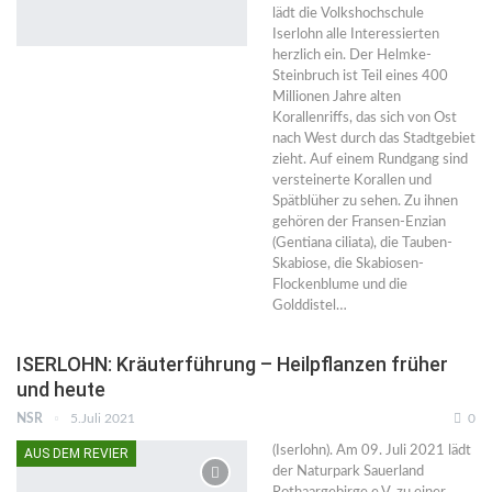
lädt die Volkshochschule
Iserlohn alle Interessierten
herzlich ein. Der Helmke-
Steinbruch ist Teil eines 400
Millionen Jahre alten
Korallenriffs, das sich von Ost
nach West durch das Stadtgebiet
zieht. Auf einem Rundgang sind
versteinerte Korallen und
Spätblüher zu sehen. Zu ihnen
gehören der Fransen-Enzian
(Gentiana ciliata), die Tauben-
Skabiose, die Skabiosen-
Flockenblume und die
Golddistel…
ISERLOHN: Kräuterführung – Heilpflanzen früher
und heute
NSR
5.Juli 2021
0
(Iserlohn). Am 09. Juli 2021 lädt
AUS DEM REVIER
der Naturpark Sauerland