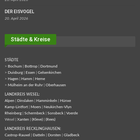
DER EISVOGEL
20. April 2026
Städte & Kreise
STÄDTE
>
Bochum
|
Bottrop
|
Dortmund
>
Duisburg
|
Essen
|
Gelsenkirchen
>
Hagen
|
Hamm
|
Herne
>
Mülheim an der Ruhr
|
Oberhausen
LANDKREIS WESEL:
Alpen
|
Dinslaken
|
Hamminkeln
|
Hünxe
Kamp-Lintfort
|
Moers
|
Neukirchen-Vlyn
Rheinberg
|
Schermbeck
|
Sonsbeck
|
Voerde
Wesel |
Xanten
|
(Kleve)
|
(Rees)
LANDKREIS RECKLINGHAUSEN:
Castrop-Rauxel
|
Datteln
|
Dorsten
|
Gladbeck