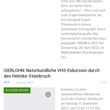
Fotos aus? Wo sind die besten
Orte, um nachts Fotos
aufzunehmen? - Diese und noch
mehr Fragen beantwortet der
Astrofotograf Evgeni
Tcherkasski in seinem
kostenlosen Vortrag über Astro-
Landschaftsfotografie. Alle
Interessierten sind herzlich dazu
eingeladen. WANN & WO? Am
Donnerstag, 20. April 2023, im
Waldstadtlabor (Nordengraben
10,…
ISERLOHN: Naturkundliche VHS-Exkursion durch
den Helmke-Steinbruch
NSR
30.Aug. 2021
0
(Iserlohn). Zu einer
AUS DEM REVIER
naturkundlichen Wanderung
durch den Helmke-Steinbruch
am Samstag, 4. September
2021, von 15 bis 17.15 Uhr,