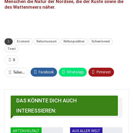
Menschen die Natur der Nordsee, die der Küste sowie die
des Wattenmeers näher.
Ecomare
Naturmuseum
Rettungsaktion
Schweinswal
Texel
0
Facebook
WhatsApp
Pinterest
Teilen...
Email
Linkedin
Telegram
Facebook Messenger
DAS KÖNNTE DICH AUCH
INTERESSIEREN:
ARTENVIELFALT
AUS ALLER WELT