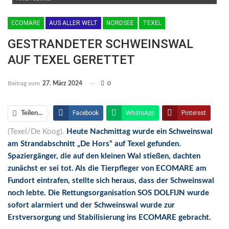
ECOMARE
AUS ALLER WELT
NORDSEE
TEXEL
GESTRANDETER SCHWEINSWAL
AUF TEXEL GERETTET
Beitrag vom
27. März 2024
0
Facebook
WhatsApp
Pinterest
Teilen...
(Texel/De Koog).
Heute Nachmittag wurde ein Schweinswal
Email
Linkedin
Telegram
am Strandabschnitt „De Hors“ auf Texel gefunden.
Facebook Messenger
Spaziergänger, die auf den kleinen Wal stießen, dachten
zunächst er sei tot. Als die Tierpfleger von ECOMARE am
Fundort eintrafen, stellte sich heraus, dass der Schweinswal
noch lebte. Die Rettungsorganisation SOS DOLFIJN wurde
sofort alarmiert und der Schweinswal wurde zur
Erstversorgung und Stabilisierung ins ECOMARE gebracht.