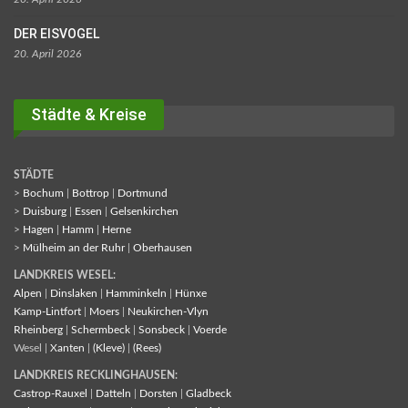
DER EISVOGEL
20. April 2026
Städte & Kreise
STÄDTE
>
Bochum
|
Bottrop
|
Dortmund
>
Duisburg
|
Essen
|
Gelsenkirchen
>
Hagen
|
Hamm
|
Herne
>
Mülheim an der Ruhr
|
Oberhausen
LANDKREIS WESEL:
Alpen
|
Dinslaken
|
Hamminkeln
|
Hünxe
Kamp-Lintfort
|
Moers
|
Neukirchen-Vlyn
Rheinberg
|
Schermbeck
|
Sonsbeck
|
Voerde
Wesel |
Xanten
|
(Kleve)
|
(Rees)
LANDKREIS RECKLINGHAUSEN:
Castrop-Rauxel
|
Datteln
|
Dorsten
|
Gladbeck