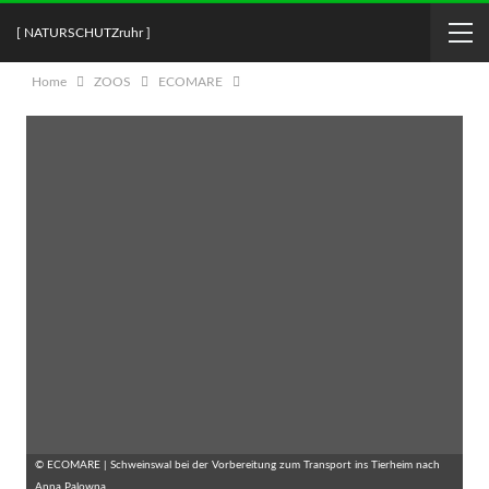
[ NATURSCHUTZruhr ]
Home
ZOOS
ECOMARE
© ECOMARE | Schweinswal bei der Vorbereitung zum Transport ins Tierheim nach
Anna Palowna.