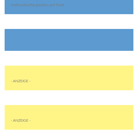
Seehundauffangstation auf Texel
- ANZEIGE -
- ANZEIGE -