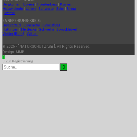
LANDKREIS UNNA:
Bergkamen
|
Bönen
|
Fröndenberg
|
Kamen
Holzwickede
|
Lünen
|
Schwerte
|
Selm
|
Unna
|
Werne
ENNEPE-RUHR-KREIS:
Breckerfeld
|
Ennepetal
|
Gevelsberg
Hattingen
|
Herdecke
|
Schwelm
|
Sprockhövel
Wetter (Ruhr)
|
Witten
© 2026 - [ NATURSCHUTZruhr ]. All Rights Reserved.
Design:
MMB
Zur Registrierung