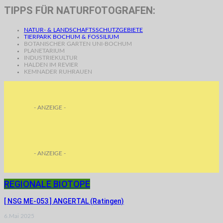
TIPPS FÜR NATURFOTOGRAFEN:
NATUR- & LANDSCHAFTSSCHUTZGEBIETE
TIERPARK BOCHUM & FOSSILIUM
BOTANISCHER GARTEN UNI-BOCHUM
PLANETARIUM
INDUSTRIEKULTUR
HALDEN IM REVIER
KEMNADER RUHRAUEN
- ANZEIGE -
- ANZEIGE -
REGIONALE BIOTOPE
[ NSG ME-053 ] ANGERTAL (Ratingen)
6.Mai 2025