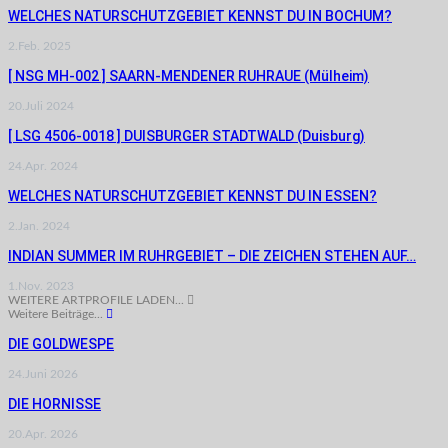
WELCHES NATURSCHUTZGEBIET KENNST DU IN BOCHUM?
2.Feb. 2025
[ NSG MH-002 ] SAARN-MENDENER RUHRAUE (Mülheim)
20.Juli 2024
[ LSG 4506-0018 ] DUISBURGER STADTWALD (Duisburg)
24.Apr. 2024
WELCHES NATURSCHUTZGEBIET KENNST DU IN ESSEN?
2.Jan. 2024
INDIAN SUMMER IM RUHRGEBIET – DIE ZEICHEN STEHEN AUF…
1.Nov. 2023
WEITERE ARTPROFILE LADEN...
Weitere Beiträge...
DIE GOLDWESPE
24.Juni 2026
DIE HORNISSE
20.Apr. 2026