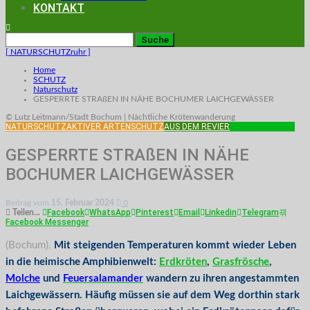
KONTAKT
[ NATURSCHUTZruhr ]
Home
SCHUTZ
Naturschutz
GESPERRTE STRAßEN IN NÄHE BOCHUMER LAICHGEWÄSSER
© Lutz Leitmann/Stadt Bochum | Nächtliche Krötenwanderung
NATURSCHUTZ
AKTIVER ARTENSCHUTZ
AUS DEM REVIER
NABU-AKTIONEN
GESPERRTE STRAßEN IN NÄHE
BOCHUMER LAICHGEWÄSSER
Beitrag vom
15. Februar 2024
0
Facebook
WhatsApp
Pinterest
Email
Linkedin
Telegram
Teilen...
Facebook Messenger
(Bochum).
Mit steigenden Temperaturen kommt wieder Leben
in die heimische Amphibienwelt:
Erdkröten
,
Grasfrösche
,
Molche
und
Feuersalamander
wandern zu ihren angestammten
Laichgewässern. Häufig müssen sie auf dem Weg dorthin stark