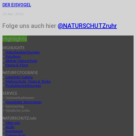
DER EISVOGEL
20.Apr. 2026
Folge uns auch hier
@NATURSCHUTZruhr
Highlights
HIGHLIGHTS
>
Naturbeobachtungen
>
Fototipps
>
Aktiver Naturschutz
>
Fauna & Flora
NATURFOTOGRAFIE
>
Leserfoto-Galerie
>
Makroschule, Tipps & Tricks
>
Produktempfehlungen
SERVICE
> Netzwerkadressen
>
Newsletter abonnieren
> Sponsoring
> Nützliche Links
NATURSCHUTZ.ruhr
>
Über uns
>
AGBs
>
Impressum
>
Datenschutz