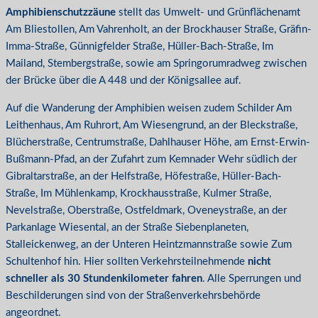
Amphibienschutzzäune
stellt das Umwelt- und Grünflächenamt
Am Bliestollen, Am Vahrenholt, an der Brockhauser Straße, Gräfin-
Imma-Straße, Günnigfelder Straße, Hüller-Bach-Straße, Im
Mailand, Stembergstraße, sowie am Springorumradweg zwischen
der Brücke über die A 448 und der Königsallee auf.
Auf die Wanderung der Amphibien weisen zudem Schilder Am
Leithenhaus, Am Ruhrort, Am Wiesengrund, an der Bleckstraße,
Blücherstraße, Centrumstraße, Dahlhauser Höhe, am Ernst-Erwin-
Bußmann-Pfad, an der Zufahrt zum Kemnader Wehr südlich der
Gibraltarstraße, an der Helfstraße, Höfestraße, Hüller-Bach-
Straße, Im Mühlenkamp, Krockhausstraße, Kulmer Straße,
Nevelstraße, Oberstraße, Ostfeldmark, Oveneystraße, an der
Parkanlage Wiesental, an der Straße Siebenplaneten,
Stalleickenweg, an der Unteren Heintzmannstraße sowie Zum
Schultenhof hin. Hier sollten Verkehrsteilnehmende
nicht
schneller als 30 Stundenkilometer fahren
. Alle Sperrungen und
Beschilderungen sind von der Straßenverkehrsbehörde
angeordnet.