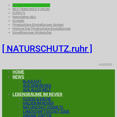
FREITAG, 7.AUGUST 2026
BESTIMMUNGS-FORUM
EVENTS
Newsletter-Abo
Kontakt
Privatsphäre-Einstellungen Ändern
Historie Der Privatsphäre-Einstellungen
Einwilligungen Widerrufen
[ NATURSCHUTZ.ruhr ]
- ANZEIGE -
HOME
NEWS
BLAULICHT
AUS DEM REVIER
AUS ALLER WELT
LEBENSRÄUME IM REVIER
FLÜSSE & BÄCHE
HALDEN IM REVIER
NATURSCHUTZGEBIETE
LANDSCHAFTSSCHUTZGEB.
URBANE GÄRTEN