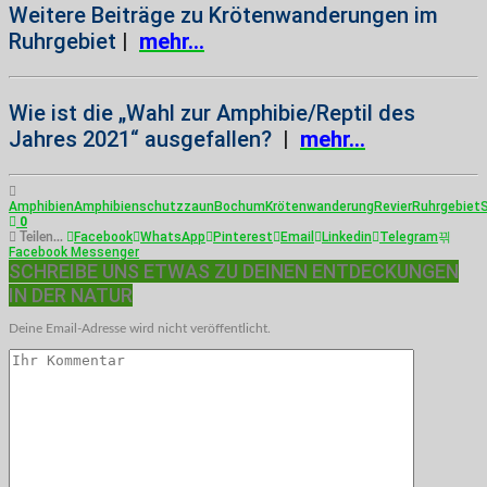
Weitere Beiträge zu Krötenwanderungen im
Ruhrgebiet
|
mehr…
Wie ist die „Wahl zur Amphibie/Reptil des
Jahres 2021“ ausgefallen?
|
mehr…
Amphibien
Amphibienschutzzaun
Bochum
Krötenwanderung
Revier
Ruhrgebiet
0
Facebook
WhatsApp
Pinterest
Email
Linkedin
Telegram
Teilen...
Facebook Messenger
SCHREIBE UNS ETWAS ZU DEINEN ENTDECKUNGEN
IN DER NATUR
Deine Email-Adresse wird nicht veröffentlicht.