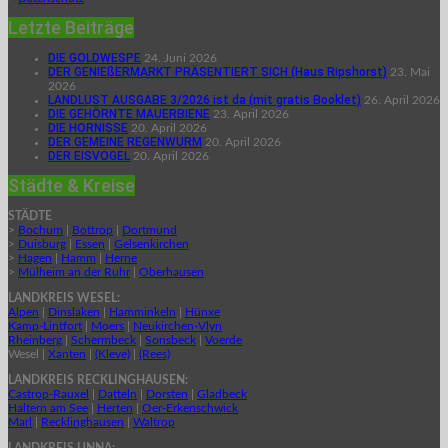
Letzte Beiträge
DIE GOLDWESPE
24. Juni 2026
DER GENIEßERMARKT PRÄSENTIERT SICH (Haus Ripshorst)
23. Mai
2026
LANDLUST AUSGABE 3/2026 ist da (mit gratis Booklet)
26. April 2026
DIE GEHÖRNTE MAUERBIENE
23. April 2026
DIE HORNISSE
20. April 2026
DER GEMEINE REGENWURM
20. April 2026
DER EISVOGEL
20. April 2026
Städte & Kreise
STÄDTE
>
Bochum
|
Bottrop
|
Dortmund
>
Duisburg
|
Essen
|
Gelsenkirchen
>
Hagen
|
Hamm
|
Herne
>
Mülheim an der Ruhr
|
Oberhausen
LANDKREIS WESEL:
Alpen
|
Dinslaken
|
Hamminkeln
|
Hünxe
Kamp-Lintfort
|
Moers
|
Neukirchen-Vlyn
Rheinberg
|
Schermbeck
|
Sonsbeck
|
Voerde
Wesel |
Xanten
|
(Kleve)
|
(Rees)
LANDKREIS RECKLINGHAUSEN:
Castrop-Rauxel
|
Datteln
|
Dorsten
|
Gladbeck
Haltern am See
|
Herten
|
Oer-Erkenschwick
Marl
|
Recklinghausen
|
Waltrop