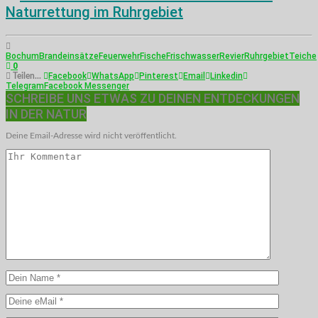
Naturrettung im Ruhrgebiet
Bochum
Brandeinsätze
Feuerwehr
Fische
Frischwasser
Revier
Ruhrgebiet
Teiche
0
Facebook
WhatsApp
Pinterest
Email
Linkedin
Teilen...
Telegram
Facebook Messenger
SCHREIBE UNS ETWAS ZU DEINEN ENTDECKUNGEN
IN DER NATUR
Deine Email-Adresse wird nicht veröffentlicht.