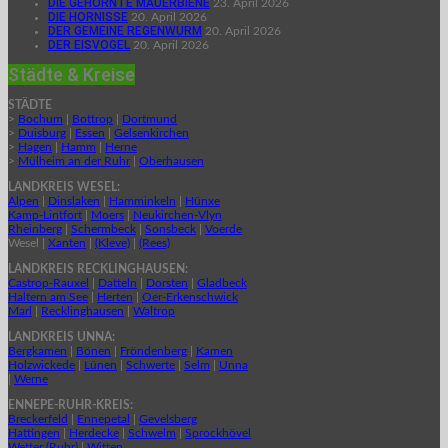
DIE GEHÖRNTE MAUERBIENE
23. April 2026
DIE HORNISSE
20. April 2026
DER GEMEINE REGENWURM
20. April 2026
DER EISVOGEL
20. April 2026
Städte & Kreise
STÄDTE
>
Bochum
|
Bottrop
|
Dortmund
>
Duisburg
|
Essen
|
Gelsenkirchen
>
Hagen
|
Hamm
|
Herne
>
Mülheim an der Ruhr
|
Oberhausen
LANDKREIS WESEL:
Alpen
|
Dinslaken
|
Hamminkeln
|
Hünxe
Kamp-Lintfort
|
Moers
|
Neukirchen-Vlyn
Rheinberg
|
Schermbeck
|
Sonsbeck
|
Voerde
Wesel |
Xanten
|
(Kleve)
|
(Rees)
LANDKREIS RECKLINGHAUSEN:
Castrop-Rauxel
|
Datteln
|
Dorsten
|
Gladbeck
Haltern am See
|
Herten
|
Oer-Erkenschwick
Marl
|
Recklinghausen
|
Waltrop
LANDKREIS UNNA:
Bergkamen
|
Bönen
|
Fröndenberg
|
Kamen
Holzwickede
|
Lünen
|
Schwerte
|
Selm
|
Unna
|
Werne
ENNEPE-RUHR-KREIS:
Breckerfeld
|
Ennepetal
|
Gevelsberg
Hattingen
|
Herdecke
|
Schwelm
|
Sprockhövel
Wetter (Ruhr)
|
Witten