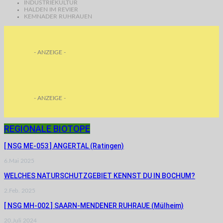
INDUSTRIEKULTUR
HALDEN IM REVIER
KEMNADER RUHRAUEN
- ANZEIGE -
- ANZEIGE -
REGIONALE BIOTOPE
[ NSG ME-053 ] ANGERTAL (Ratingen)
6.Mai 2025
WELCHES NATURSCHUTZGEBIET KENNST DU IN BOCHUM?
2.Feb. 2025
[ NSG MH-002 ] SAARN-MENDENER RUHRAUE (Mülheim)
20.Juli 2024