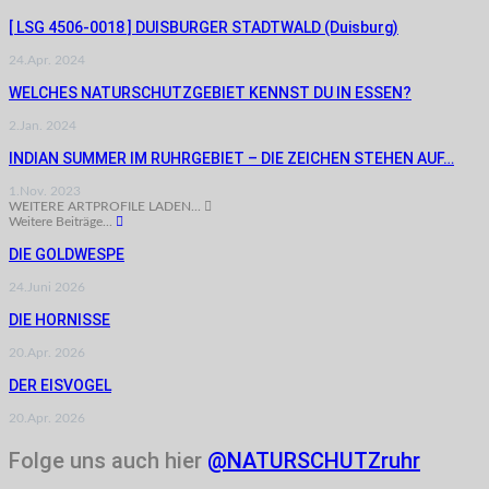
[ LSG 4506-0018 ] DUISBURGER STADTWALD (Duisburg)
24.Apr. 2024
WELCHES NATURSCHUTZGEBIET KENNST DU IN ESSEN?
2.Jan. 2024
INDIAN SUMMER IM RUHRGEBIET – DIE ZEICHEN STEHEN AUF…
1.Nov. 2023
WEITERE ARTPROFILE LADEN...
Weitere Beiträge...
DIE GOLDWESPE
24.Juni 2026
DIE HORNISSE
20.Apr. 2026
DER EISVOGEL
20.Apr. 2026
Folge uns auch hier
@NATURSCHUTZruhr