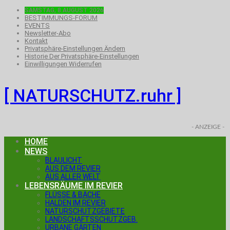
SAMSTAG, 8.AUGUST 2026
BESTIMMUNGS-FORUM
EVENTS
Newsletter-Abo
Kontakt
Privatsphäre-Einstellungen Ändern
Historie Der Privatsphäre-Einstellungen
Einwilligungen Widerrufen
[ NATURSCHUTZ.ruhr ]
- ANZEIGE -
HOME
NEWS
BLAULICHT
AUS DEM REVIER
AUS ALLER WELT
LEBENSRÄUME IM REVIER
FLÜSSE & BÄCHE
HALDEN IM REVIER
NATURSCHUTZGEBIETE
LANDSCHAFTSSCHUTZGEB.
URBANE GÄRTEN