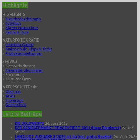
Highlights
HIGHLIGHTS
>
Naturbeobachtungen
>
Fototipps
>
Aktiver Naturschutz
>
Fauna & Flora
NATURFOTOGRAFIE
>
Leserfoto-Galerie
>
Makroschule, Tipps & Tricks
>
Produktempfehlungen
SERVICE
> Netzwerkadressen
>
Newsletter abonnieren
> Sponsoring
> Nützliche Links
NATURSCHUTZ.ruhr
>
Über uns
>
AGBs
>
Impressum
>
Datenschutz
Letzte Beiträge
DIE GOLDWESPE
24. Juni 2026
DER GENIEßERMARKT PRÄSENTIERT SICH (Haus Ripshorst)
23. Mai
2026
LANDLUST AUSGABE 3/2026 ist da (mit gratis Booklet)
26. April 2026