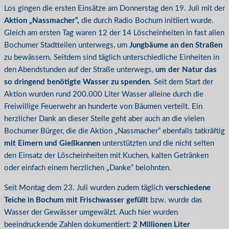
Los gingen die ersten Einsätze am Donnerstag den 19. Juli mit der
Aktion „Nassmacher“,
die durch Radio Bochum initiiert wurde.
Gleich am ersten Tag waren 12 der 14 Löscheinheiten in fast allen
Bochumer Stadtteilen unterwegs, um
Jungbäume an den Straßen
zu bewässern. Seitdem sind täglich unterschiedliche Einheiten in
den Abendstunden auf der Straße unterwegs,
um der Natur das
so dringend benötigte Wasser zu spenden
. Seit dem Start der
Aktion wurden rund 200.000 Liter Wasser alleine durch die
Freiwillige Feuerwehr an hunderte von Bäumen verteilt. Ein
herzlicher Dank an dieser Stelle geht aber auch an die vielen
Bochumer Bürger, die die Aktion „Nassmacher“ ebenfalls tatkräftig
mit Eimern und Gießkannen
unterstützten und die nicht selten
den Einsatz der Löscheinheiten mit Kuchen, kalten Getränken
oder einfach einem herzlichen „Danke“ belohnten.
Seit Montag dem 23. Juli wurden zudem täglich
verschiedene
Teiche in Bochum mit Frischwasser gefüllt
bzw. wurde das
Wasser der Gewässer umgewälzt. Auch hier wurden
beeindruckende Zahlen dokumentiert:
2 Millionen Liter