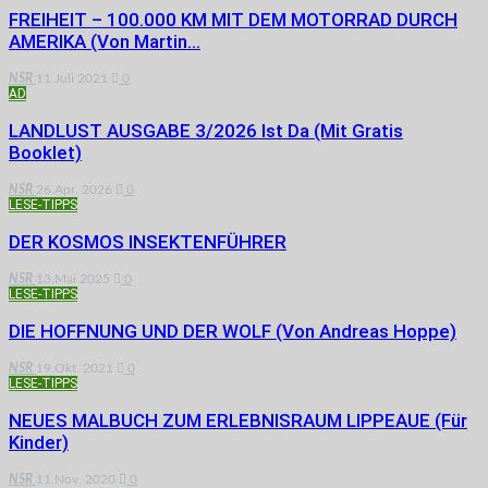
FREIHEIT – 100.000 KM MIT DEM MOTORRAD DURCH
AMERIKA (von Martin…
NSR
11.Juli 2021
0
AD
LANDLUST AUSGABE 3/2026 Ist Da (mit Gratis
Booklet)
NSR
26.Apr. 2026
0
LESE-TIPPS
DER KOSMOS INSEKTENFÜHRER
NSR
13.Mai 2025
0
LESE-TIPPS
DIE HOFFNUNG UND DER WOLF (von Andreas Hoppe)
NSR
19.Okt. 2021
0
LESE-TIPPS
NEUES MALBUCH ZUM ERLEBNISRAUM LIPPEAUE (für
Kinder)
NSR
11.Nov. 2020
0