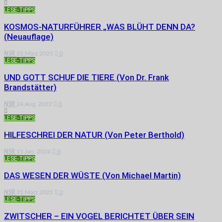
LESE-TIPPS
KOSMOS-NATURFÜHRER „WAS BLÜHT DENN DA?
(Neuauflage)
NSR
22.März 2025
0
LESE-TIPPS
UND GOTT SCHUF DIE TIERE (von Dr. Frank
Brandstätter)
NSR
24.Aug. 2022
0
LESE-TIPPS
HILFESCHREI DER NATUR (von Peter Berthold)
NSR
15.Jan. 2024
0
LESE-TIPPS
DAS WESEN DER WÜSTE (von Michael Martin)
NSR
31.März 2021
0
LESE-TIPPS
ZWITSCHER – EIN VOGEL BERICHTET ÜBER SEIN