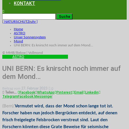
KONTAKT
[ NATURSCHUTZruhr ]
Home
ASTRO
Unser Sonnensystem
Mond
UNI BERN: Es knirscht noch immer auf dem Mond…
© MMB/Below | Vollmond
MOND
ASTRO
FORSCHUNG
MONDMISSION
UNI BERN: Es knirscht noch immer auf
dem Mond…
Beitrag vom
27. Februar 2023
0
Facebook
WhatsApp
Pinterest
Email
Linkedin
Teilen...
Telegram
Facebook Messenger
(Bern).
Vermutet wird, dass der Mond schon lange tot ist.
Forscher haben nun jedoch Bergrücken entdeckt, auf denen
frisch freigelegte Felsbrocken verstreut sind. Laut den
Forschern könnten diese Grate Beweise für seismische