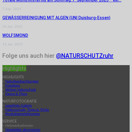
7.Sep. 2025
GEWÄSSERREINIGUNG MIT ALGEN (UNI Duisburg-Essen)
24.Jan. 2025
WOLFSMOND
13.Jan. 2025
Folge uns auch hier
@NATURSCHUTZruhr
Highlights
HIGHLIGHTS
>
Naturbeobachtungen
>
Fototipps
>
Aktiver Naturschutz
>
Fauna & Flora
NATURFOTOGRAFIE
>
Leserfoto-Galerie
>
Makroschule, Tipps & Tricks
>
Produktempfehlungen
SERVICE
> Netzwerkadressen
>
Newsletter abonnieren