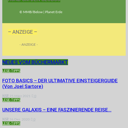
© MMB/Below | Planet Erde
– ANZEIGE –
- ANZEIGE -
NEUES VOM BÜCHERMARKT
LESE-TIPPS
FOTO BASICS – DER ULTIMATIVE EINSTEIGERGUIDE
(von Joel Sartore)
NSR
25.März 2021
0
LESE-TIPPS
UNSERE GALAXIS – EINE FASZINIERENDE REISE…
NSR
26.Dez. 2020
0
LESE-TIPPS