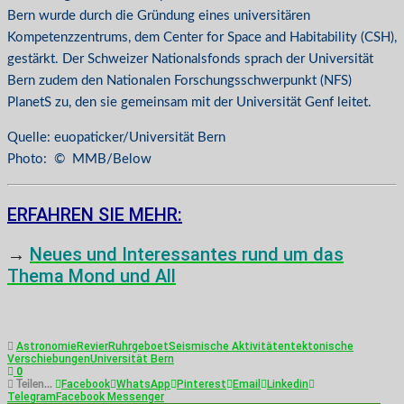
Bern wurde durch die Gründung eines universitären
Kompetenzzentrums, dem Center for Space and Habitability (CSH),
gestärkt. Der Schweizer Nationalsfonds sprach der Universität
Bern zudem den Nationalen Forschungsschwerpunkt (NFS)
PlanetS zu, den sie gemeinsam mit der Universität Genf leitet.
Quelle: euopaticker/Universität Bern
Photo: © MMB/Below
ERFAHREN SIE MEHR:
→
Neues und Interessantes rund um das
Thema Mond und All
Astronomie
Revier
Ruhrgeboet
Seismische Aktivitäten
tektonische
Verschiebungen
Universität Bern
0
Facebook
WhatsApp
Pinterest
Email
Linkedin
Teilen...
Telegram
Facebook Messenger