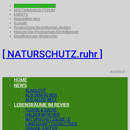
FREITAG, 7.AUGUST 2026
BESTIMMUNGS-FORUM
EVENTS
Newsletter-Abo
Kontakt
Privatsphäre-Einstellungen Ändern
Historie Der Privatsphäre-Einstellungen
Einwilligungen Widerrufen
[ NATURSCHUTZ.ruhr ]
- ANZEIGE -
HOME
NEWS
BLAULICHT
AUS DEM REVIER
AUS ALLER WELT
LEBENSRÄUME IM REVIER
FLÜSSE & BÄCHE
HALDEN IM REVIER
NATURSCHUTZGEBIETE
LANDSCHAFTSSCHUTZGEB.
URBANE GÄRTEN