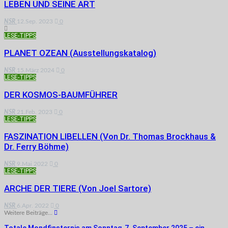
LEBEN UND SEINE ART
NSR
12.Sep. 2023
0
LESE-TIPPS
PLANET OZEAN (Ausstellungskatalog)
NSR
15.März 2024
0
LESE-TIPPS
DER KOSMOS-BAUMFÜHRER
NSR
21.Feb. 2023
0
LESE-TIPPS
FASZINATION LIBELLEN (von Dr. Thomas Brockhaus &
Dr. Ferry Böhme)
NSR
9.Mai 2022
0
LESE-TIPPS
ARCHE DER TIERE (von Joel Sartore)
NSR
6.Apr. 2022
0
Weitere Beiträge...
Totale Mondfinsternis am Sonntag, 7. September 2025 – ein…