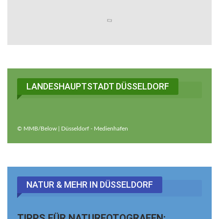
LANDESHAUPTSTADT DÜSSELDORF
© MMB/Below | Düsseldorf - Medienhafen
NATUR & MEHR IN DÜSSELDORF
TIPPS FÜR NATURFOTOGRAFEN: