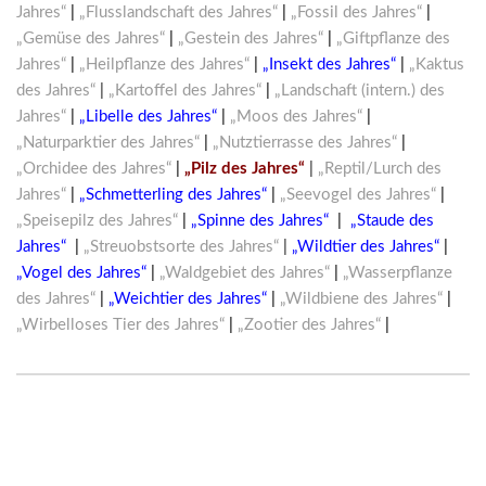
Jahres“
|
„Flusslandschaft des Jahres“
|
„Fossil des Jahres“
|
„Gemüse des Jahres“
|
„Gestein des Jahres“
|
„Giftpflanze des
Jahres“
|
„Heilpflanze des Jahres“
|
„Insekt des Jahres“
|
„Kaktus
des Jahres“
|
„Kartoffel des Jahres“
|
„Landschaft (intern.) des
Jahres“
|
„Libelle des Jahres“
|
„Moos des Jahres“
|
„Naturparktier des Jahres“
|
„Nutztierrasse des Jahres“
|
„Orchidee des Jahres“
|
„Pilz des Jahres“
|
„Reptil/Lurch des
Jahres“
|
„Schmetterling des Jahres“
|
„Seevogel des Jahres“
|
„Speisepilz des Jahres“
|
„Spinne des Jahres“
|
„Staude des
Jahres“
|
„Streuobstsorte des Jahres“
|
„Wildtier des Jahres“
|
„Vogel des Jahres“
|
„Waldgebiet des Jahres“
|
„Wasserpflanze
des Jahres“
|
„Weichtier des Jahres“
|
„Wildbiene des Jahres“
|
„Wirbelloses Tier des Jahres“
|
„Zootier des Jahres“
|
[ Code W-1812 ]</spandivider size=“full“]