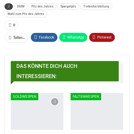
DGfM
Pilz des Jahres
Spargelpilz
Tintenherstellung
Wahl zum Pilz des Jahres
0
Facebook
WhatsApp
Pinterest
Teilen...
Email
Linkedin
Telegram
Facebook Messenger
DAS KÖNNTE DICH AUCH
INTERESSIEREN:
GOLDWESPEN
FALTENWESPEN