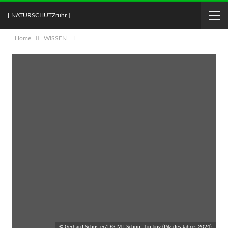
[ NATURSCHUTZruhr ]
Home
WISSEN
© Gerhard Schuster/DGfM | Schopf-Tintling (Pilz des Jahres 2024)