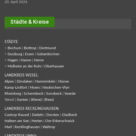
20. April 2026
Städte & Kreise
STÄDTE
>
Bochum
|
Bottrop
|
Dortmund
>
Duisburg
|
Essen
|
Gelsenkirchen
>
Hagen
|
Hamm
|
Herne
>
Mülheim an der Ruhr
|
Oberhausen
LANDKREIS WESEL:
Alpen
|
Dinslaken
|
Hamminkeln
|
Hünxe
Kamp-Lintfort
|
Moers
|
Neukirchen-Vlyn
Rheinberg
|
Schermbeck
|
Sonsbeck
|
Voerde
Wesel |
Xanten
|
(Kleve)
|
(Rees)
LANDKREIS RECKLINGHAUSEN:
Castrop-Rauxel
|
Datteln
|
Dorsten
|
Gladbeck
Haltern am See
|
Herten
|
Oer-Erkenschwick
Marl
|
Recklinghausen
|
Waltrop