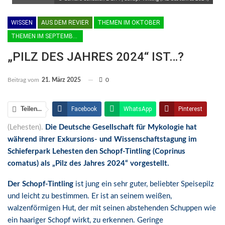
WISSEN
AUS DEM REVIER
THEMEN IM OKTOBER
THEMEN IM SEPTEMBER
„PILZ DES JAHRES 2024“ IST…?
Beitrag vom
21. März 2025
0
Facebook
WhatsApp
Pinterest
Teilen...
(Lehesten).
Die Deutsche Gesellschaft für Mykologie hat
Email
Linkedin
Telegram
während ihrer Exkursions- und Wissenschaftstagung im
Facebook Messenger
Schieferpark Lehesten den Schopf-Tintling (Coprinus
comatus) als „Pilz des Jahres 2024“ vorgestellt.
Der Schopf-Tintling
ist jung ein sehr guter, beliebter Speisepilz
und leicht zu bestimmen. Er ist an seinem weißen,
walzenförmigen Hut, der mit seinen abstehenden Schuppen wie
ein haariger Schopf wirkt, zu erkennen. Geringe