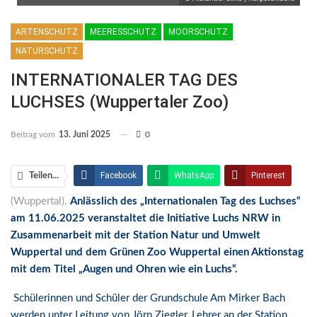
ARTENSCHUTZ
MEERESSCHUTZ
MOORSCHUTZ
NATURSCHUTZ
INTERNATIONALER TAG DES
LUCHSES (Wuppertaler Zoo)
Beitrag vom
13. Juni 2025
0
Facebook
WhatsApp
Pinterest
Teilen...
(Wuppertal).
Anlässlich des „Internationalen Tag des Luchses“
Email
Linkedin
Telegram
am 11.06.2025 veranstaltet die Initiative
Luchs NRW in
Facebook Messenger
Zusammenarbeit mit der Station Natur und Umwelt
Wuppertal und dem Grü
nen Zoo Wuppertal einen Aktionstag
mit dem Titel „Augen und Ohren wie ein Luchs“.
S
chü
lerinnen und Schüler der Grundschule Am Mirker Bach
werden unter Leitung von Jörn Zieg
ler, Lehrer an der Station