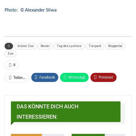
Photo: © Alexander Sliwa
Grüner Zoo
Revier
Tag des Luchses
Tierpark
Wuppertal
Zoo
0
Facebook
WhatsApp
Pinterest
Teilen...
Email
Linkedin
Telegram
Facebook Messenger
DAS KÖNNTE DICH AUCH
INTERESSIEREN: