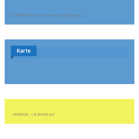
© MMB/Below | Der Grüne Zoo Wuppertal
Karte
- ANZEIGE - | © BUND e.V.