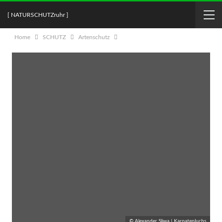
[ NATURSCHUTZruhr ]
Home
SCHUTZ
Artenschutz
© Alexander Sliwa | Karpatenluchs