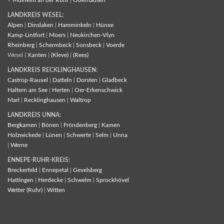
LANDKREIS WESEL:
Alpen
|
Dinslaken
|
Hamminkeln
|
Hünxe
Kamp-Lintfort
|
Moers
|
Neukirchen-Vlyn
Rheinberg
|
Schermbeck
|
Sonsbeck
|
Voerde
Wesel |
Xanten
|
(Kleve)
|
(Rees)
LANDKREIS RECKLINGHAUSEN:
Castrop-Rauxel
|
Datteln
|
Dorsten
|
Gladbeck
Haltern am See
|
Herten
|
Oer-Erkenschwick
Marl
|
Recklinghausen
|
Waltrop
LANDKREIS UNNA:
Bergkamen
|
Bönen
|
Fröndenberg
|
Kamen
Holzwickede
|
Lünen
|
Schwerte
|
Selm
|
Unna
|
Werne
ENNEPE-RUHR-KREIS:
Breckerfeld
|
Ennepetal
|
Gevelsberg
Hattingen
|
Herdecke
|
Schwelm
|
Sprockhövel
Wetter (Ruhr)
|
Witten