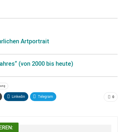
lichen Artportrait
ahres“ (von 2000 bis heute)
tung
Linkedin
Telegram
0
EREN: