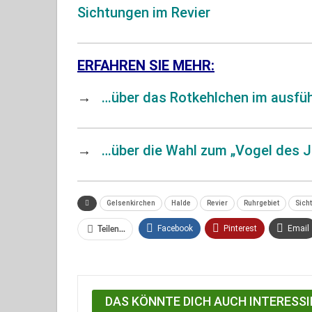
Sichtungen im Revier
ERFAHREN SIE MEHR:
→
…über das Rotkehlchen im ausführ
→
…über die Wahl zum „Vogel des J
Gelsenkirchen
Halde
Revier
Ruhrgebiet
Sich
Facebook
Pinterest
Email
Teilen...
Facebook Messenger
DAS KÖNNTE DICH AUCH INTERESSI