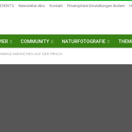
EVENTS
Newsletter-Abo
Kontakt
Privatsphäre-Einstellungen Ändern
H
IER
COMMUNITY
NATURFOTOGRAFIE
THEM
WANZ-MÄNNCHEN AUF DER PIRSCH