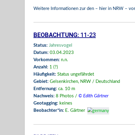
Weitere Informationen zur den – hier in NRW – 
BEOBACHTUNG:
11-23
Status:
Jahresvogel
Datum:
03.04.2023
Vorkommen:
n.n.
Anzahl:
1 (?)
Häufigkeit:
Status ungefährdet
Gebiet:
Gelsenkirchen,
NRW / Deutschland
Entfernung:
ca. 10 m
Nachweis:
8
Photos /
© Edith Gärtner
Geotagging:
keines
Beobachter*in:
E. Gärtner