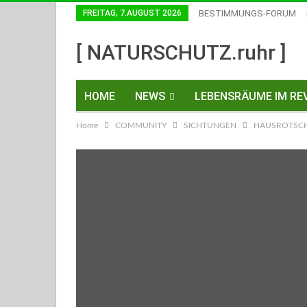
FREITAG, 7.AUGUST 2026
BESTIMMUNGS-FORUM
Einwilligungen Widerrufen
[ NATURSCHUTZ.ruhr ]
HOME
NEWS
LEBENSRÄUME IM REV
Home
COMMUNITY
SICHTUNGEN
HAUSROTSCH
KONTAKT