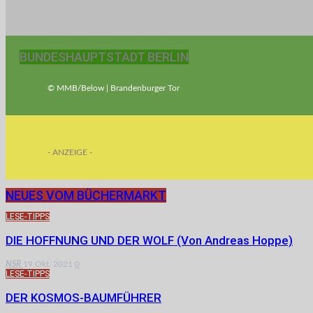
BUNDESHAUPTSTADT BERLIN
© MMB/Below | Brandenburger Tor
- ANZEIGE -
NEUES VOM BÜCHERMARKT
LESE-TIPPS
DIE HOFFNUNG UND DER WOLF (von Andreas Hoppe)
NSR
19.Okt. 2021
0
LESE-TIPPS
DER KOSMOS-BAUMFÜHRER