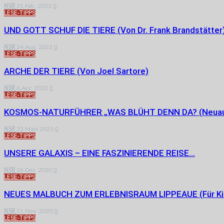
NSR
21.Feb. 2023
0
LESE-TIPPS
UND GOTT SCHUF DIE TIERE (von Dr. Frank Brandstätter
NSR
24.Aug. 2022
0
LESE-TIPPS
ARCHE DER TIERE (von Joel Sartore)
NSR
6.Apr. 2022
0
LESE-TIPPS
KOSMOS-NATURFÜHRER „WAS BLÜHT DENN DA? (Neuau
NSR
22.März 2025
0
LESE-TIPPS
UNSERE GALAXIS – EINE FASZINIERENDE REISE…
NSR
26.Dez. 2020
0
LESE-TIPPS
NEUES MALBUCH ZUM ERLEBNISRAUM LIPPEAUE (für Ki
NSR
11.Nov. 2020
0
LESE-TIPPS