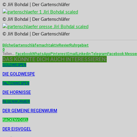
© Jiří Bohdal | Der Gartenschläfer
© Jiří Bohdal | Der Gartenschläfer
© Jiří Bohdal | Der Gartenschläfer
Bilche
Gartenschläfer
nachtaktiv
Revier
Ruhrgebiet
0
Facebook
WhatsApp
Pinterest
Email
Linkedin
Telegram
Facebook Messe
Teilen...
DAS KÖNNTE DICH AUCH INTERESSIEREN:
GOLDWESPEN
DIE GOLDWESPE
FALTENWESPEN
DIE HORNISSE
REGENWÜRMER
DER GEMEINE REGENWURM
RACKENVÖGEL
DER EISVOGEL