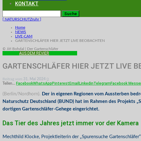
KONTAKT
[ NATURSCHUTZruhr ]
Home
NEWS
LIVE-CAM
GARTENSCHLÄFER HIER JETZT LIVE BEOBACHTEN
© Jiří Bohdal | Der Gartenschläfer
LIVE-CAM
AUS DEM REVIER
THEMEN IM MAI
GARTENSCHLÄFER HIER JETZT LIVE 
Beitrag vom
31. Mai 2024
0
Facebook
WhatsApp
Pinterest
Email
Linkedin
Telegram
Facebook Messe
Teilen...
(Berlin/Nordhorn).
Der in eigenen Regionen vom Aussterben bedro
Naturschutz Deutschland (BUND) hat im Rahmen des Projekts „S
dortigen Gartenschläfer-Gehege eingerichtet.
Das Tier des Jahres jetzt immer vor der Kamera
Mechthild Klocke, Projektleiterin der „Spurensuche Gartenschläfer