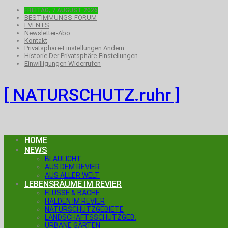
FREITAG, 7.AUGUST 2026
BESTIMMUNGS-FORUM
EVENTS
Newsletter-Abo
Kontakt
Privatsphäre-Einstellungen Ändern
Historie Der Privatsphäre-Einstellungen
Einwilligungen Widerrufen
[ NATURSCHUTZ.ruhr ]
HOME
NEWS
BLAULICHT
AUS DEM REVIER
AUS ALLER WELT
LEBENSRÄUME IM REVIER
FLÜSSE & BÄCHE
HALDEN IM REVIER
NATURSCHUTZGEBIETE
LANDSCHAFTSSCHUTZGEB.
URBANE GÄRTEN