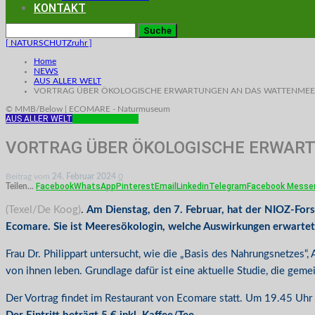
KONTAKT
[ NATURSCHUTZruhr ]
Home
NEWS
AUS ALLER WELT
VORTRAG ÜBER ÖKOLOGISCHE ERWARTUNGEN AN DAS WATTENME
© MMB/Below | ECOMARE - Naturmuseum
AUS ALLER WELT
ECOMARE
TEXEL
VORTRAG ÜBER ÖKOLOGISCHE ERWAR
Beitrag vom
24. Februar 2024
0
Facebook
WhatsApp
Pinterest
Email
Linkedin
Telegram
Facebook Messe
Teilen...
(Texel/De Koog)
.
Am Dienstag, den 7. Februar, hat der NIOZ-Forsc
Ecomare. Sie ist Meeresökologin, welche Auswirkungen erwarte
Frau Dr. Philippart untersucht, wie die „Basis des Nahrungsnetzes“,
von ihnen leben. Grundlage dafür ist eine aktuelle Studie, die gem
Der Vortrag findet im Restaurant von Ecomare statt. Um 19.45 Uhr st