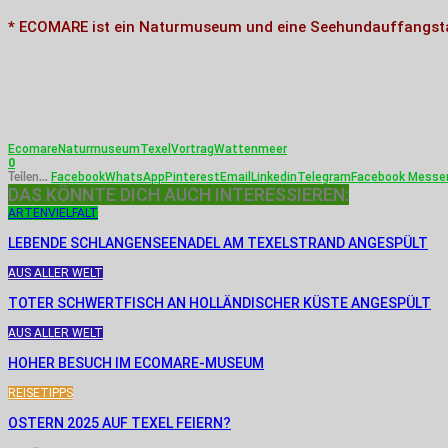
*
ECOMARE ist ein Naturmuseum und eine Seehundauffangstati
Ecomare
Naturmuseum
Texel
Vortrag
Wattenmeer
0
Facebook
WhatsApp
Pinterest
Email
Linkedin
Telegram
Facebook Messe
Teilen...
DAS KÖNNTE DICH AUCH INTERESSIEREN:
ARTENVIELFALT
LEBENDE SCHLANGENSEENADEL AM TEXELSTRAND ANGESPÜLT
AUS ALLER WELT
TOTER SCHWERTFISCH AN HOLLÄNDISCHER KÜSTE ANGESPÜLT
AUS ALLER WELT
HOHER BESUCH IM ECOMARE-MUSEUM
REISETIPPS
OSTERN 2025 AUF TEXEL FEIERN?