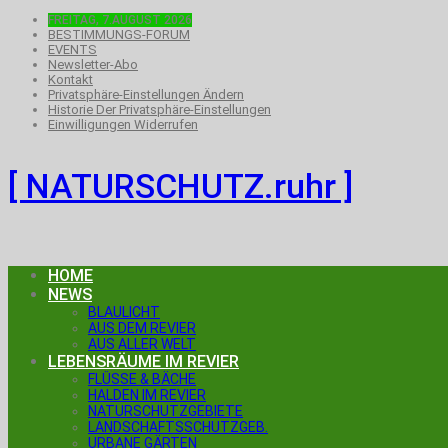
FREITAG, 7.AUGUST 2026
BESTIMMUNGS-FORUM
EVENTS
Newsletter-Abo
Kontakt
Privatsphäre-Einstellungen Ändern
Historie Der Privatsphäre-Einstellungen
Einwilligungen Widerrufen
[ NATURSCHUTZ.ruhr ]
HOME
NEWS
BLAULICHT
AUS DEM REVIER
AUS ALLER WELT
LEBENSRÄUME IM REVIER
FLÜSSE & BÄCHE
HALDEN IM REVIER
NATURSCHUTZGEBIETE
LANDSCHAFTSSCHUTZGEB.
URBANE GÄRTEN