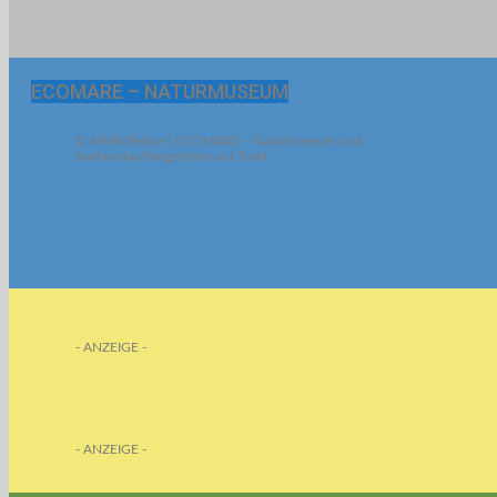
ECOMARE – NATURMUSEUM
© MMB/Below | ECOMARE - Naturmuseum und
Seehundauffangstation auf Texel
- ANZEIGE -
- ANZEIGE -