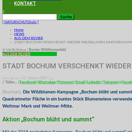
KONTAKT
[ NATURSCHUTZruhr ]
Home
NEWS
AUS DEM REVIER
STADT BOCHUM VERSCHENKT WIEDER WILDBLUMEN-SAATMISCHUN
© MMB/Below |
Buntes Wildblumenfeld
AUS DEM REVIER
ARTENVIELFALT
STADT BOCHUM VERSCHENKT WIEDE
Beitrag vom
15. Januar 2024
0
Facebook
WhatsApp
Pinterest
Email
Linkedin
Telegram
Face
Teilen...
(Bochum).
Die Wildblumen-Kampagne „Bochum blüht und summt“ geh
Quadratmeter Fläche in ein buntes Stück Blumenwiese verwandeln 
Weitmar Mark und Weitmar-Mitte.
Aktion „Bochum blüht und summt“