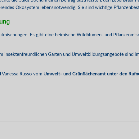
hte die Stadt Bochum einen Beitrag dazu leisten, den Lebensraum 
ierendes Ökosystem lebensnotwendig. Sie sind wichtige Pflanzenbest
hung
tgutmischungen. Es gibt eine heimische Wildblumen- und Pflanzenmi
um insektenfreundlichen Garten und Umweltbildungsangebote sind im 
nd Vanessa Russo vom
Umwelt- und Grünflächenamt unter den Rufn