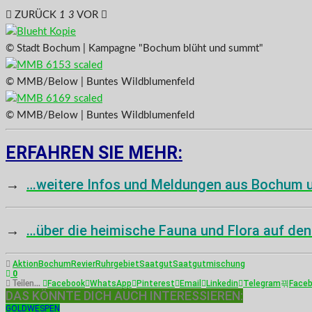
ZURÜCK
1
3
VOR
© Stadt Bochum | Kampagne "Bochum blüht und summt"
© MMB/Below | Buntes Wildblumenfeld
© MMB/Below | Buntes Wildblumenfeld
ERFAHREN SIE MEHR:
→
…weitere Infos und Meldungen aus Bochum
→
…über die heimische Fauna und Flora auf den
Aktion
Bochum
Revier
Ruhrgebiet
Saatgut
Saatgutmischung
0
Facebook
WhatsApp
Pinterest
Email
Linkedin
Telegram
Face
Teilen...
DAS KÖNNTE DICH AUCH INTERESSIEREN:
GOLDWESPEN