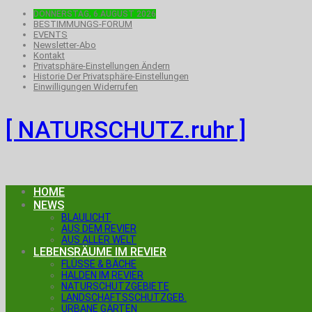
DONNERSTAG, 6.AUGUST 2026
BESTIMMUNGS-FORUM
EVENTS
Newsletter-Abo
Kontakt
Privatsphäre-Einstellungen Ändern
Historie Der Privatsphäre-Einstellungen
Einwilligungen Widerrufen
[ NATURSCHUTZ.ruhr ]
HOME
NEWS
BLAULICHT
AUS DEM REVIER
AUS ALLER WELT
LEBENSRÄUME IM REVIER
FLÜSSE & BÄCHE
HALDEN IM REVIER
NATURSCHUTZGEBIETE
LANDSCHAFTSSCHUTZGEB.
URBANE GÄRTEN