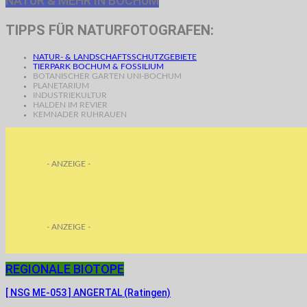
NATUR & MEHR IN BOCHUM
TIPPS FÜR NATURFOTOGRAFEN:
NATUR- & LANDSCHAFTSSCHUTZGEBIETE
TIERPARK BOCHUM & FOSSILIUM
BOTANISCHER GARTEN UNI-BOCHUM
PLANETARIUM
INDUSTRIEKULTUR
HALDEN IM REVIER
KEMNADER RUHRAUEN
- ANZEIGE -
- ANZEIGE -
REGIONALE BIOTOPE
[ NSG ME-053 ] ANGERTAL (Ratingen)