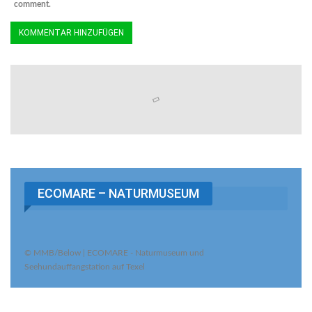
comment.
ECOMARE – NATURMUSEUM
© MMB/Below | ECOMARE - Naturmuseum und
Seehundauffangstation auf Texel