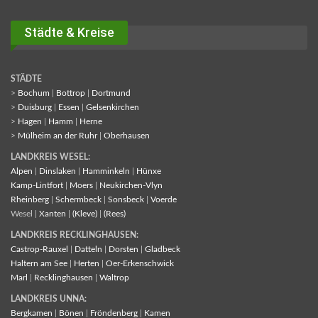
Städte & Kreise
STÄDTE
>
Bochum
|
Bottrop
|
Dortmund
>
Duisburg
|
Essen
|
Gelsenkirchen
>
Hagen
|
Hamm
|
Herne
>
Mülheim an der Ruhr
|
Oberhausen
LANDKREIS WESEL:
Alpen
|
Dinslaken
|
Hamminkeln
|
Hünxe
Kamp-Lintfort
|
Moers
|
Neukirchen-Vlyn
Rheinberg
|
Schermbeck
|
Sonsbeck
|
Voerde
Wesel |
Xanten
|
(Kleve)
|
(Rees)
LANDKREIS RECKLINGHAUSEN:
Castrop-Rauxel
|
Datteln
|
Dorsten
|
Gladbeck
Haltern am See
|
Herten
|
Oer-Erkenschwick
Marl
|
Recklinghausen
|
Waltrop
LANDKREIS UNNA:
Bergkamen
|
Bönen
|
Fröndenberg
|
Kamen