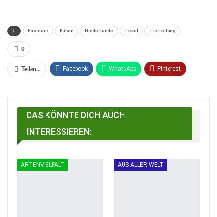
Ecomare
Küken
Niederlande
Texel
Tierrettung
0
Facebook
WhatsApp
Pinterest
Teilen...
Email
Linkedin
Telegram
Facebook Messenger
DAS KÖNNTE DICH AUCH
INTERESSIEREN:
ARTENVIELFALT
AUS ALLER WELT