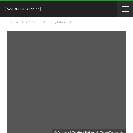
[ NATURSCHUTZruhr ]
Home
ZOOS
Auffangstation
© Ecomare | Gerettete Küken mit Gänse-Ziehmutter