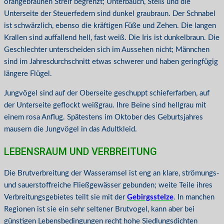
orangebraunen Streif begrenzt; Unterbauch, Steiß und die
Unterseite der Steuerfedern sind dunkel graubraun. Der Schnabel
ist schwärzlich, ebenso die kräftigen Füße und Zehen. Die langen
Krallen sind auffallend hell, fast weiß. Die Iris ist dunkelbraun. Die
Geschlechter unterscheiden sich im Aussehen nicht; Männchen
sind im Jahresdurchschnitt etwas schwerer und haben geringfügig
längere Flügel.
Jungvögel sind auf der Oberseite geschuppt schieferfarben, auf
der Unterseite geflockt weißgrau. Ihre Beine sind hellgrau mit
einem rosa Anflug. Spätestens im Oktober des Geburtsjahres
mausern die Jungvögel in das Adultkleid.
LEBENSRAUM UND VERBREITUNG
Die Brutverbreitung der Wasseramsel ist eng an klare, strömungs-
und sauerstoffreiche Fließgewässer gebunden; weite Teile ihres
Verbreitungsgebietes teilt sie mit der
Gebirgsstelze
. In manchen
Regionen ist sie ein sehr seltener Brutvogel, kann aber bei
günstigen Lebensbedingungen recht hohe Siedlungsdichten