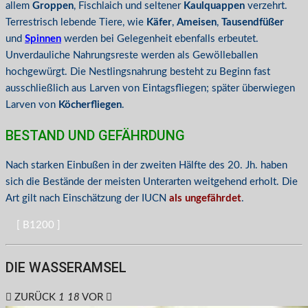
allem
Groppen
, Fischlaich und seltener
Kaulquappen
verzehrt.
Terrestrisch lebende Tiere, wie
Käfer
,
Ameisen
,
Tausendfüßer
und
Spinnen
werden bei Gelegenheit ebenfalls erbeutet.
Unverdauliche Nahrungsreste werden als Gewölleballen
hochgewürgt. Die Nestlingsnahrung besteht zu Beginn fast
ausschließlich aus Larven von Eintagsfliegen; später überwiegen
Larven von
Köcherfliegen
.
BESTAND UND GEFÄHRDUNG
Nach starken Einbußen in der zweiten Hälfte des 20. Jh. haben
sich die Bestände der meisten Unterarten weitgehend erholt. Die
Art gilt nach Einschätzung der IUCN
als ungefährdet
.
[ B1200 ]
DIE WASSERAMSEL
ZURÜCK
1
18
VOR