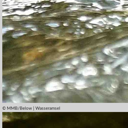
© MMB/Below | Wasseramsel