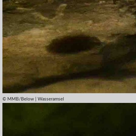
© MMB/Below | Wasseramsel