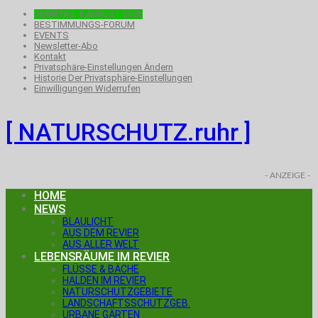
SONNTAG, 9.AUGUST 2026
BESTIMMUNGS-FORUM
EVENTS
Newsletter-Abo
Kontakt
Privatsphäre-Einstellungen Ändern
Historie Der Privatsphäre-Einstellungen
Einwilligungen Widerrufen
[ NATURSCHUTZ.ruhr ]
- ANZEIGE -
HOME
NEWS
BLAULICHT
AUS DEM REVIER
AUS ALLER WELT
LEBENSRÄUME IM REVIER
FLÜSSE & BÄCHE
HALDEN IM REVIER
NATURSCHUTZGEBIETE
LANDSCHAFTSSCHUTZGEB.
URBANE GÄRTEN