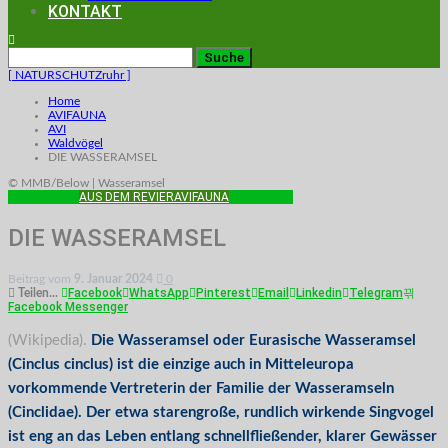
KONTAKT
[ NATURSCHUTZruhr ]
Home
AVIFAUNA
AVI
Waldvögel
DIE WASSERAMSEL
© MMB/Below | Wasseramsel
WALDVÖGEL
AUS DEM REVIER
AVIFAUNA
SINGVÖGEL
DIE WASSERAMSEL
Beitrag vom
9. Januar 2024
0
Facebook
WhatsApp
Pinterest
Email
Linkedin
Telegram
Teilen...
Facebook Messenger
(Wikipedia).
Die Wasseramsel oder Eurasische Wasseramsel
(Cinclus cinclus) ist die einzige auch in Mitteleuropa
vorkommende Vertreterin der Familie der Wasseramseln
(Cinclidae). Der etwa starengroße, rundlich wirkende Singvogel
ist eng an das Leben entlang schnellfließender, klarer Gewässer