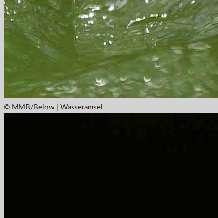
© MMB/Below | Wasseramsel