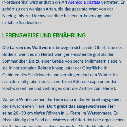
(Nordamerika) wird er durch die Art
Arenicola cristata
vertreten. Er
gehört zu den wenigen Arten, die das gesamte Watt von der
Niedrig- bis zur Hochwasserlinie besiedeln, bevorzugt aber
instabile Sandwatten.
LEBENSWEISE UND ERNÄHRUNG
Die Larven des Wattwurms
bewegen sich an die Oberfläche des
Bodens, wenn es im Herbst weniger Fressfeinde gibt als den
Sommer über. Bis zu einer Größe von sechs Millimetern siedeln
sie in horizontalen Röhren knapp unter der Oberfläche in
Gebieten des Schlickwatts und verbringen dort den Winter. Im
nächsten Juli graben sie sich vertikale Röhren knapp unter der
Hochwasserlinie und verbringen dort die Zeit bis zum Herbst.
Vor dem Winter ziehen die Tiere dann in das Verbreitungsgebiet
der erwachsenen Tiere.
Dort gräbt das ausgewachsene Tier
seine 20–30 cm tiefen Röhren in U-Form im Wattenmeer.
Es
frisst ständig den Sand des Wattes und filtert dort die organischen
Stoffe heraus, welche es dann verwertet. Weiterhin bleibt es