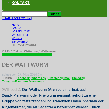
KONTAKT
[ NATURSCHUTZruhr ]
Home
FAUNA
WIRBELLOSE
WEICHTIERE
Würmer
Sandwürmer
DER WATTWURM
© MMB/Below |
Wattwurm / Wattenmeer
SANDWÜRMER
WEICHTIERE
WÜRMER
DER WATTWURM
Beitrag vom
17. März 2024
0
Facebook
WhatsApp
Pinterest
Email
Linkedin
Teilen...
Telegram
Facebook Messenger
(Wikipedia).
Der Wattwurm (Arenicola marina), auch
(Sand-)Pierwurm oder Prielwurm genannt, gehört zu einer
Gruppe von festsitzenden und grabenden Linien innerhalb der
Ringelwürmer, die als Sedentaria bezeichnet werden. Durch