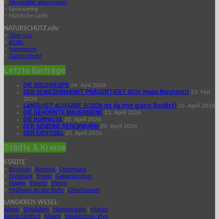
>
Newsletter abonnieren
> Sponsoring
> Nützliche Links
NATURSCHUTZ.ruhr
>
Über uns
>
AGBs
>
Impressum
>
Datenschutz
Letzte Beiträge
DIE GOLDWESPE
24. Juni 2026
DER GENIEßERMARKT PRÄSENTIERT SICH (Haus Ripshorst)
23. Mai
2026
LANDLUST AUSGABE 3/2026 ist da (mit gratis Booklet)
26. April 2026
DIE GEHÖRNTE MAUERBIENE
23. April 2026
DIE HORNISSE
20. April 2026
DER GEMEINE REGENWURM
20. April 2026
DER EISVOGEL
20. April 2026
Städte & Kreise
STÄDTE
>
Bochum
|
Bottrop
|
Dortmund
>
Duisburg
|
Essen
|
Gelsenkirchen
>
Hagen
|
Hamm
|
Herne
>
Mülheim an der Ruhr
|
Oberhausen
LANDKREIS WESEL:
Alpen
|
Dinslaken
|
Hamminkeln
|
Hünxe
Kamp-Lintfort
|
Moers
|
Neukirchen-Vlyn