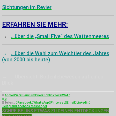
Sichtungen im Revier
ERFAHREN SIE MEHR:
→
…über die „Small Five“ des Wattenmeeres
→
…über die Wahl zum Weichtier des Jahres
(von 2000 bis heute)
→
…Übersicht: Bodenlebewesen auf einen
Blick
Angler
Piere
Pierwurm
Priele
Schlick
Texel
Watt
0
Facebook
WhatsApp
Pinterest
Email
Linkedin
Teilen...
Telegram
Facebook Messenger
SCHREIBE UNS ETWAS ZU DEINEN ENTDECKUNGEN