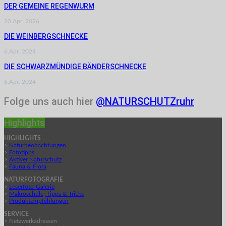
DER GEMEINE REGENWURM
20.Apr. 2026
DIE WEINBERGSCHNECKE
6.Apr. 2024
DIE SCHWARZMÜNDIGE BÄNDERSCHNECKE
6.Apr. 2024
Folge uns auch hier
@NATURSCHUTZruhr
Highlights
HIGHLIGHTS
>
Naturbeobachtungen
>
Fototipps
>
Aktiver Naturschutz
>
Fauna & Flora
NATURFOTOGRAFIE
>
Leserfoto-Galerie
>
Makroschule, Tipps & Tricks
>
Produktempfehlungen
SERVICE
> Netzwerkadressen