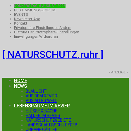
DONNERSTAG, 6.AUGUST 2026
BESTIMMUNGS-FORUM
EVENTS
Newsletter-Abo
Kontakt
Privatsphäre-Einstellungen Ändern
Historie Der Privatsphäre-Einstellungen
Einwilligungen Widerrufen
[ NATURSCHUTZ.ruhr ]
- ANZEIGE -
HOME
NEWS
BLAULICHT
AUS DEM REVIER
AUS ALLER WELT
LEBENSRÄUME IM REVIER
FLÜSSE & BÄCHE
HALDEN IM REVIER
NATURSCHUTZGEBIETE
LANDSCHAFTSSCHUTZGEB.
URBANE GÄRTEN