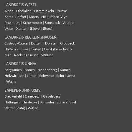
LANDKREIS WESEL:
Alpen
|
Dinslaken
|
Hamminkeln
|
Hünxe
Kamp-Lintfort
|
Moers
|
Neukirchen-Vlyn
Rheinberg
|
Schermbeck
|
Sonsbeck
|
Voerde
Wesel |
Xanten
|
(Kleve)
|
(Rees)
LANDKREIS RECKLINGHAUSEN:
Castrop-Rauxel
|
Datteln
|
Dorsten
|
Gladbeck
Haltern am See
|
Herten
|
Oer-Erkenschwick
Marl
|
Recklinghausen
|
Waltrop
LANDKREIS UNNA:
Bergkamen
|
Bönen
|
Fröndenberg
|
Kamen
Holzwickede
|
Lünen
|
Schwerte
|
Selm
|
Unna
|
Werne
ENNEPE-RUHR-KREIS:
Breckerfeld
|
Ennepetal
|
Gevelsberg
Hattingen
|
Herdecke
|
Schwelm
|
Sprockhövel
Wetter (Ruhr)
|
Witten