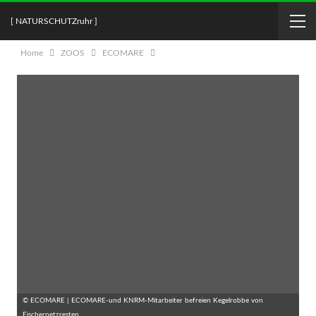
[ NATURSCHUTZruhr ]
Home
ZOOS
ECOMARE
© ECOMARE | ECOMARE-und KNRM-Mitarbeiter befreien Kegelrobbe von
Fischernetzresten.