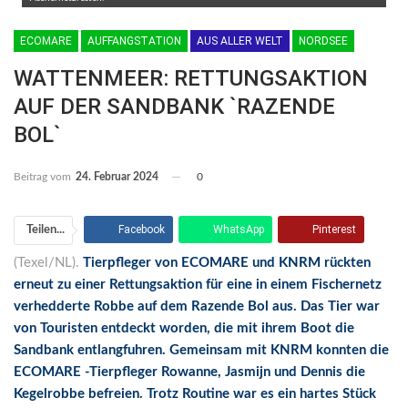
ECOMARE
AUFFANGSTATION
AUS ALLER WELT
NORDSEE
WATTENMEER: RETTUNGSAKTION
AUF DER SANDBANK `RAZENDE
BOL`
Beitrag vom
24. Februar 2024
0
Facebook
WhatsApp
Pinterest
Teilen...
(Texel/NL).
Tierpfleger von ECOMARE und KNRM rückten
Email
Linkedin
Telegram
erneut zu einer Rettungsaktion für eine in einem Fischernetz
Facebook Messenger
verhedderte Robbe auf dem Razende Bol aus. Das Tier war
von Touristen entdeckt worden, die mit ihrem Boot die
Sandbank entlangfuhren. Gemeinsam mit KNRM konnten die
ECOMARE -Tierpfleger Rowanne, Jasmijn und Dennis die
Kegelrobbe befreien. Trotz Routine war es ein hartes Stück