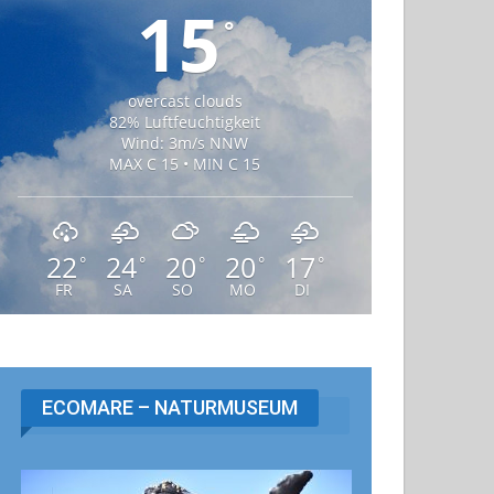
15
°
overcast clouds
82% Luftfeuchtigkeit
Wind: 3m/s NNW
MAX C 15 • MIN C 15
22
24
20
20
17
°
°
°
°
°
FR
SA
SO
MO
DI
ECOMARE – NATURMUSEUM