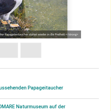
 Papageientaucher startet wieder in die Freiheit </strong>
 aussehenden Papageitaucher
OMARE Naturmuseum auf der