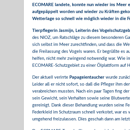
ECOMARE landete, konnte nun wieder ins Meer ent
aufgepäppelt worden und wieder zu Kräften ge
Wetterlage so schnell wie möglich wieder in die 
Tierpflegerin Jasmijn,
Leiterin des Vogelschutzge
des NIOZ, um Ratschläge zu diesem besonderen Gast
sich selbst im Meer zurechtfinden, und dass die We
die Freilassung des Vogels waren. Er begrüßte es a
helfen, nicht mehr zwingend notwendig war. Wie im
ECOMARE-Schutzgebiet zu einer Ölplattform auf Ho
Der aktuell verirrte
Papageientaucher
wurde zunäch
Leider aß er nicht sofort, so daß die Pfleger ihm 
verabreichen mussten. Nach ein paar Tagen fing der
sein Gewicht, sein Verhalten sowie seine Blutwert
gereinigt. Dank dieser Behandlung wurden seine Fe
Federkleid im Schutzraum schnell verkotet, war es 
umgehend freizulassen. Dies geschah dann am letz