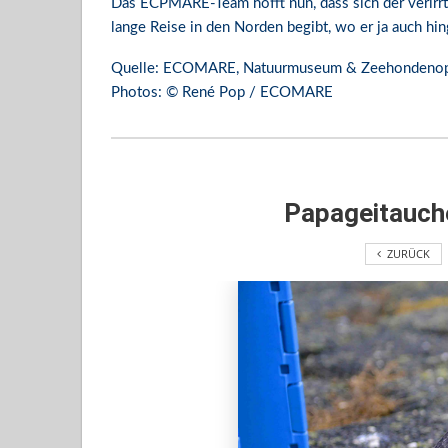
Das ECPMARE-Team hofft nun, dass sich der verirrt
lange Reise in den Norden begibt, wo er ja auch hin
Quelle: ECOMARE, Natuurmuseum & Zeehondenop
Photos: © René Pop / ECOMARE
Papageitauche
ZURÜCK