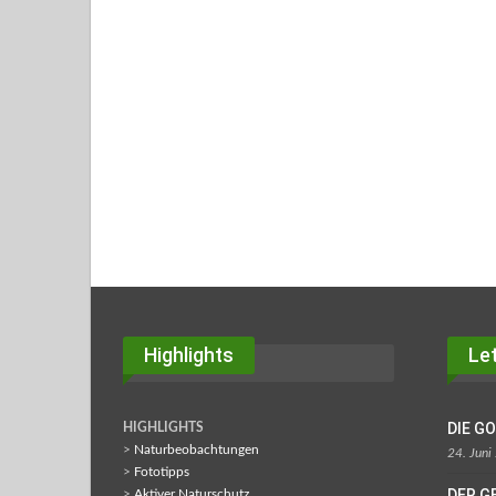
Highlights
Let
DIE G
HIGHLIGHTS
>
Naturbeobachtungen
24. Juni
>
Fototipps
DER G
>
Aktiver Naturschutz