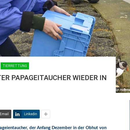
TIERRETTUNG
ER PAPAGEITAUCHER WIEDER IN
© René Pop / ECOMARE |
Jasmijn Hullema
Email
Linkedin
pageientaucher, der Anfang Dezember in der Obhut von