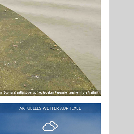
n (Ecomare) entlässt den aufgepäppelten Papageientaucher in die Freiheit
AKTUELLES WETTER AUF TEXEL