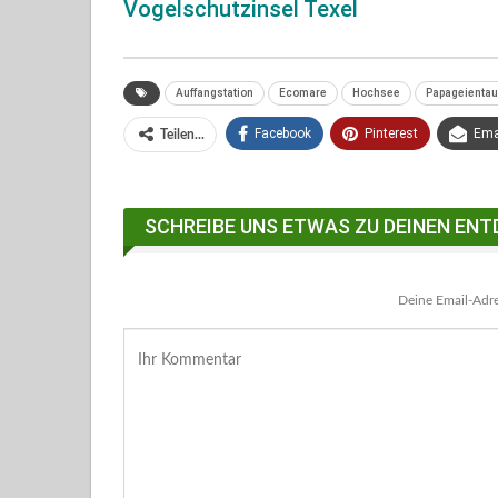
Vogelschutzinsel Texel
Auffangstation
Ecomare
Hochsee
Papageienta
Facebook
Pinterest
Ema
Teilen...
SCHREIBE UNS ETWAS ZU DEINEN ENT
Deine Email-Adres