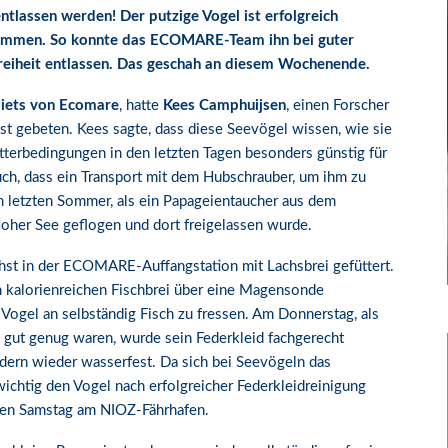
lassen werden! Der putzige Vogel ist erfolgreich
kommen. So konnte das ECOMARE-Team ihn bei guter
Freiheit entlassen. Das geschah an diesem Wochenende.
biets von Ecomare
, hatte
Kees Camphuijsen
, einen Forscher
 gebeten. Kees sagte, dass diese Seevögel wissen, wie sie
tterbedingungen in den letzten Tagen besonders günstig für
uch, dass ein Transport mit dem Hubschrauber, um ihm zu
 letzten Sommer, als ein Papageientaucher aus dem
her See geflogen und dort freigelassen wurde.
st in der ECOMARE-Auffangstation mit Lachsbrei gefüttert.
den kalorienreichen Fischbrei über eine Magensonde
 Vogel an selbständig Fisch zu fressen. Am Donnerstag, als
e gut genug waren, wurde sein Federkleid fachgerecht
dern wieder wasserfest. Da sich bei Seevögeln das
wichtig den Vogel nach erfolgreicher Federkleidreinigung
ten Samstag am NIOZ-Fährhafen.