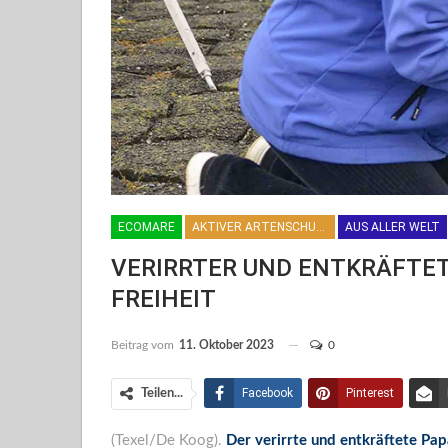
ECOMARE
AKTIVER ARTENSCHUTZ
AUS ALLER WELT
VERIRRTER UND ENTKRÄFTET
FREIHEIT
Beitrag vom
11. Oktober 2023
0
Facebook
Pinterest
Teilen...
(Texel/De Koog).
Der verirrte und entkräftete Pa