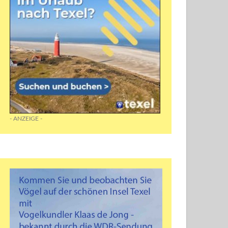
© René Pop / ECOMARE | <strong>Jasmijn Hulleman (Ecomare) entlässt den aufgepäpp
</strong>
- ANZEIGE -