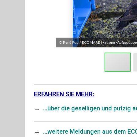
ong>
© René Pop / ECOMARE | <strong>Aufgepäppelter
ERFAHREN SIE MEHR:
→
…über die geselligen und putzig
→
…weitere Meldungen aus dem EC