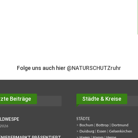
Folge uns auch hier
@NATURSCHUTZruhr
zte Beiträge
Städte & Kreise
OLDWESPE
STÄDTE
>
Bochum
|
Bottrop
|
Dortmund
 2026
>
Duisburg
|
Essen
|
Gelsenkirchen
ENIEßERMARKT PRÄSENTIERT
>
Hagen
|
Hamm
|
Herne