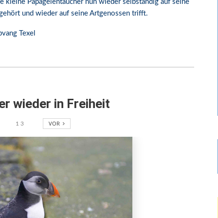
e kleine Papageientaucher nun wieder selbständig auf seine
gehört und wieder auf seine Artgenossen trifft.
vang Texel
r wieder in Freiheit
VOR
1
3