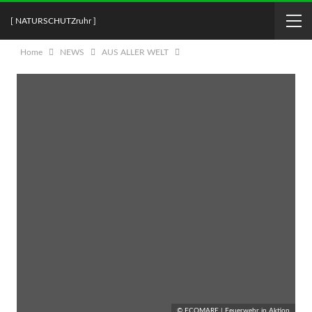
[ NATURSCHUTZruhr ]
Home
NEWS
AUS ALLER WELT
© ECOMARE | Feuerwehr in Aktion