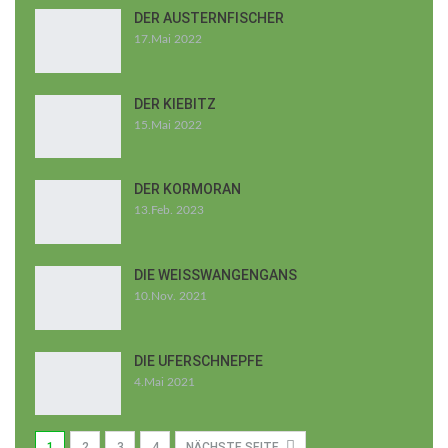
DER AUSTERNFISCHER
17.Mai 2022
DER KIEBITZ
15.Mai 2022
DER KORMORAN
13.Feb. 2023
DIE WEISSWANGENGANS
10.Nov. 2021
DIE UFERSCHNEPFE
4.Mai 2021
1
2
3
4
NÄCHSTE SEITE