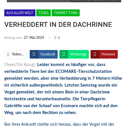
AUS ALLER WELT
TEXEL
TIERRETTUNG
VERHEDDERT IN DER DACHRINNE
Beitrag vom
27. Mai 2024
0
Facebook
WhatsApp
Pinterest
Teilen...
(Texel/De Koog).
Leider kommt es häufiger vor, dass
Email
Linkedin
Telegram
verhedderte Tiere bei der ECOMARE-Tierschutzstation
Facebook Messenger
gemeldet werden, aber eine Verhedderung in 7 Metern Höhe
ist sicherlich außergewöhnlich. Letzten Samstag wurde ein
Vogel gemeldet, der mit einem Bein in einer Dachrinne
feststeckte und herunterbaumelte. Die Tierpflegerin
Gabriëlle van der Schaaf von Ecomare machte sich auf den
Weg, um nach dem Rechten zu sehen.
Bei ihrer Ankunft stellte sich heraus, dass der Vogel mit der