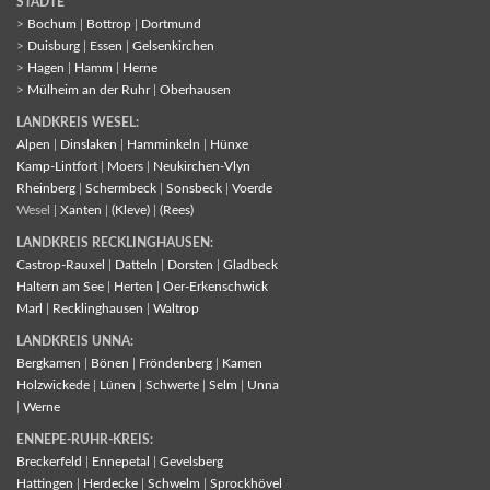
STÄDTE
>
Bochum
|
Bottrop
|
Dortmund
>
Duisburg
|
Essen
|
Gelsenkirchen
>
Hagen
|
Hamm
|
Herne
>
Mülheim an der Ruhr
|
Oberhausen
LANDKREIS WESEL:
Alpen
|
Dinslaken
|
Hamminkeln
|
Hünxe
Kamp-Lintfort
|
Moers
|
Neukirchen-Vlyn
Rheinberg
|
Schermbeck
|
Sonsbeck
|
Voerde
Wesel |
Xanten
|
(Kleve)
|
(Rees)
LANDKREIS RECKLINGHAUSEN:
Castrop-Rauxel
|
Datteln
|
Dorsten
|
Gladbeck
Haltern am See
|
Herten
|
Oer-Erkenschwick
Marl
|
Recklinghausen
|
Waltrop
LANDKREIS UNNA:
Bergkamen
|
Bönen
|
Fröndenberg
|
Kamen
Holzwickede
|
Lünen
|
Schwerte
|
Selm
|
Unna
|
Werne
ENNEPE-RUHR-KREIS:
Breckerfeld
|
Ennepetal
|
Gevelsberg
Hattingen
|
Herdecke
|
Schwelm
|
Sprockhövel