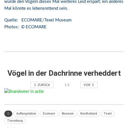
wurde den Vögeln dieses Mal weiteres Leid erspart; ein anderes
Mal könnte es lebensrettend sein.
Quelle: ECOMARE/Texel Museum
Photos: © ECOMARE
Vögel in der Dachrinne verheddert
ZURÜCK
VOR
1
2
Auffangstation
Ecomare
Museum
Nordholland
Texel
Tierrettung