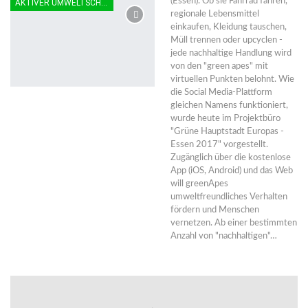
(Essen). Ob sie Fahrrad fahren,
AKTIVER UMWELTSCHUTZ
regionale Lebensmittel
einkaufen, Kleidung tauschen,
Müll trennen oder upcyclen -
jede nachhaltige Handlung wird
von den "green apes" mit
virtuellen Punkten belohnt. Wie
die Social Media-Plattform
gleichen Namens funktioniert,
wurde heute im Projektbüro
"Grüne Hauptstadt Europas -
Essen 2017" vorgestellt.
Zugänglich über die kostenlose
App (iOS, Android) und das Web
will greenApes
umweltfreundliches Verhalten
fördern und Menschen
vernetzen. Ab einer bestimmten
Anzahl von "nachhaltigen"…