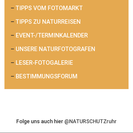
–
TIPPS VOM FOTOMARKT
–
TIPPS ZU NATURREISEN
–
EVENT-/TERMINKALENDER
–
UNSERE NATURFOTOGRAFEN
–
LESER-FOTOGALERIE
–
BESTIMMUNGSFORUM
Folge uns auch hier
@NATURSCHUTZruhr