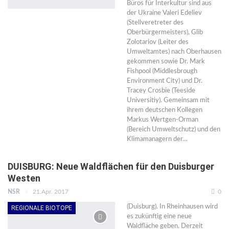
Büros für Interkultur sind aus
der Ukraine Valeri Edeliev
(Stellveretreter des
Oberbürgermeisters), Glib
Zolotariov (Leiter des
Umweltamtes) nach Oberhausen
gekommen sowie Dr. Mark
Fishpool (Middlesbrough
Environment City) und Dr.
Tracey Crosbie (Teeside
Universitiy). Gemeinsam mit
ihrem deutschen Kollegen
Markus Wertgen-Orman
(Bereich Umweltschutz) und den
Klimamanagern der…
DUISBURG: Neue Waldflächen für den Duisburger
Westen
NSR
21.Apr. 2017
0
(Duisburg). In Rheinhausen wird
REGIONALE BIOTOPE
es zukünftig eine neue
Waldfläche geben. Derzeit