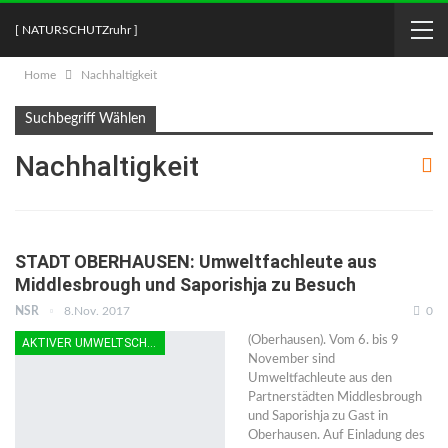
[ NATURSCHUTZruhr ]
Home
Nachhaltigkeit
Suchbegriff Wählen
Nachhaltigkeit
STADT OBERHAUSEN: Umweltfachleute aus
Middlesbrough und Saporishja zu Besuch
NSR
8.Nov. 2017
0
(Oberhausen). Vom 6. bis 9
AKTIVER UMWELTSCHUTZ
November sind
Umweltfachleute aus den
Partnerstädten Middlesbrough
und Saporishja zu Gast in
Oberhausen. Auf Einladung des