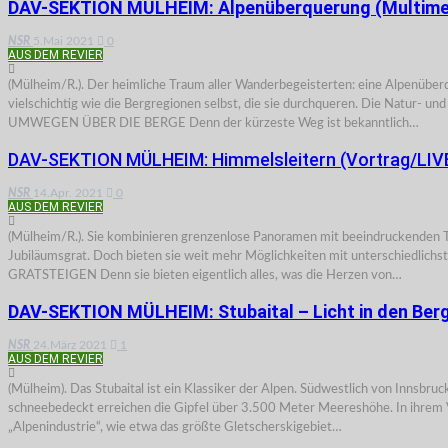
DAV-SEKTION MÜLHEIM: Alpenüberquerung (Multime
NSR
5.Mai 2021
0
AUS DEM REVIER
(Mülheim/R.). Der heimliche Traum aller Wanderbegeisterten: eine Alpenüber
vielschichtig wie die Bergregionen selbst, die sie durchqueren. Die Natur- u
UMWEGEN ÜBER DIE BERGE Denn der kürzeste Weg ist bekanntlich…
DAV-SEKTION MÜLHEIM: Himmelsleitern (Vortrag/LIV
NSR
14.Apr. 2021
0
AUS DEM REVIER
(Mülheim/R.). Sie kombinieren grenzenlose Panoramen mit beeindruckenden 
Jubiläumsgrat. Doch bieten sie weit mehr Möglichkeiten mit unterschiedlichs
GRATSTEIGEN Denn sie bieten eigentlich alles, was die Herzen von…
DAV-SEKTION MÜLHEIM: Stubaital – Licht in den Ber
NSR
24.März 2021
1
AUS DEM REVIER
(Mülheim). Das Stubaital ist ein Klassiker der Alpen. Südwestlich von Innsbru
schneebedeckt erreichen die Gipfel über 3.500 Meter Meereshöhe. In ihrem Vo
„Alpenindustrie“, wie etwa das größte Gletscherskigebiet…