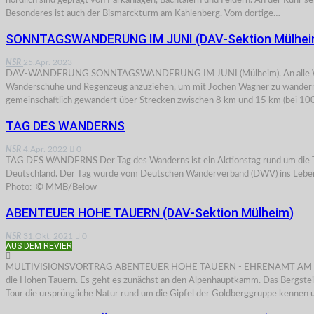
nördlich sind geprägt von Parkanlagen, Bachtälern und Feldern. An der Ruhr s
Besonderes ist auch der Bismarckturm am Kahlenberg. Vom dortige…
SONNTAGSWANDERUNG IM JUNI (DAV-Sektion Mülhei
NSR
25.Apr. 2023
DAV-WANDERUNG SONNTAGSWANDERUNG IM JUNI (Mülheim). An alle Wanderer und
Wanderschuhe und Regenzeug anzuziehen, um mit Jochen Wagner zu wander
gemeinschaftlich gewandert über Strecken zwischen 8 km und 15 km (bei 1
TAG DES WANDERNS
NSR
4.Apr. 2022
0
TAG DES WANDERNS Der Tag des Wanderns ist ein Aktionstag rund um die The
Deutschland. Der Tag wurde vom Deutschen Wanderverband (DWV) ins Leben g
Photo: © MMB/Below
ABENTEUER HOHE TAUERN (DAV-Sektion Mülheim)
NSR
31.Okt. 2021
0
AUS DEM REVIER
MULTIVISIONSVORTRAG ABENTEUER HOHE TAUERN - EHRENAMT AM LIMIT (Mülh
die Hohen Tauern. Es geht es zunächst an den Alpenhauptkamm. Das Bergstei
Tour die ursprüngliche Natur rund um die Gipfel der Goldberggruppe kennen 