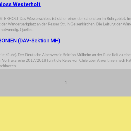
loss Westerholt
Wasserschloss ist sicher eines der schönsten im Ruhrgebiet. Im Ortste
ist der Wanderparkplatz an der Resser Str. in Gelsenkirchen. Die Leitung der
 notwendig. Quelle:…
ONIEN (DAV-Sektion MH)
Der Deutsche Alpenverein Sektion Mülheim an der Ruhr lädt zu einem Mult
Vortragsreihe 2017/2018 führt die Reise von Chile über Argentinien nach Pata
nachbarten…