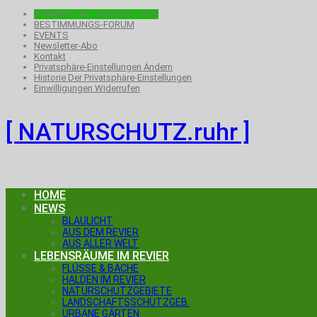
DONNERSTAG, 6.AUGUST 2026
BESTIMMUNGS-FORUM
EVENTS
Newsletter-Abo
Kontakt
Privatsphäre-Einstellungen Ändern
Historie Der Privatsphäre-Einstellungen
Einwilligungen Widerrufen
[ NATURSCHUTZ.ruhr ]
HOME
NEWS
BLAULICHT
AUS DEM REVIER
AUS ALLER WELT
LEBENSRÄUME IM REVIER
FLÜSSE & BÄCHE
HALDEN IM REVIER
NATURSCHUTZGEBIETE
LANDSCHAFTSSCHUTZGEB.
URBANE GÄRTEN