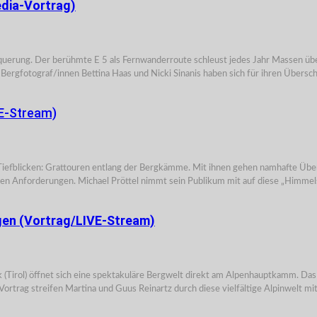
dia-Vortrag)
querung. Der berühmte E 5 als Fernwanderroute schleust jedes Jahr Massen übe
nd Bergfotograf/innen Bettina Haas und Nicki Sinanis haben sich für ihren Über
E-Stream)
Tiefblicken: Grattouren entlang der Bergkämme. Mit ihnen gehen namhafte Üb
ten Anforderungen. Michael Pröttel nimmt sein Publikum mit auf diese „Himmelsl
gen (Vortrag/LIVE-Stream)
ck (Tirol) öffnet sich eine spektakuläre Bergwelt direkt am Alpenhauptkamm. Da
rtrag streifen Martina und Guus Reinartz durch diese vielfältige Alpinwelt mit