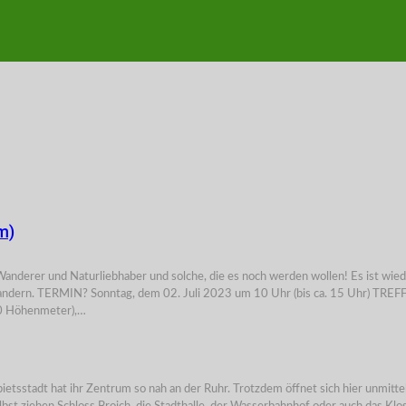
m)
 Naturliebhaber und solche, die es noch werden wollen! Es ist wieder sowe
andern. TERMIN? Sonntag, dem 02. Juli 2023 um 10 Uhr (bis ca. 15 Uhr) TR
00 Höhenmeter),…
bietsstadt hat ihr Zentrum so nah an der Ruhr. Trotzdem öffnet sich hier unmit