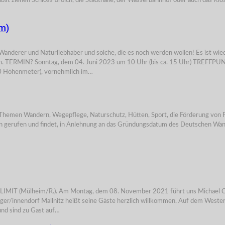
elbst ziehen Schloss Broich, die Stadthalle, der Wasserbahnhof oder auch das K
m)
 Naturliebhaber und solche, die es noch werden wollen! Es ist wieder sow
n. TERMIN? Sonntag, dem 04. Juni 2023 um 10 Uhr (bis ca. 15 Uhr) TREFFP
00 Höhenmeter), vornehmlich im…
men Wandern, Wegepflege, Naturschutz, Hütten, Sport, die Förderung von Fam
erufen und findet, in Anlehnung an das Gründungsdatum des Deutschen Wander
eim/R.). Am Montag, dem 08. November 2021 führt uns Michael Cremer i
ger/innendorf Mallnitz heißt seine Gäste herzlich willkommen. Auf dem Weste
und sind zu Gast auf…