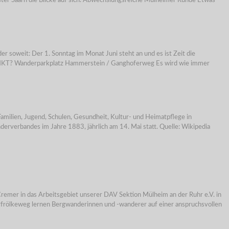
loster Saarn die Blicke auf sich. Abwechslungsreiche Mülheimer Runde Etwas
eit: Der 1. Sonntag im Monat Juni steht an und es ist Zeit die
UNKT? Wanderparkplatz Hammerstein / Ganghoferweg Es wird wie immer
ilien, Jugend, Schulen, Gesundheit, Kultur- und Heimatpflege in
verbandes im Jahre 1883, jährlich am 14. Mai statt. Quelle: Wikipedia
n das Arbeitsgebiet unserer DAV Sektion Mülheim an der Ruhr e.V. in
rfrölkeweg lernen Bergwanderinnen und -wanderer auf einer anspruchsvollen