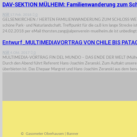
DAV-SEKTION MÜLHEIM: Familienwanderung zum Sch
NSR
17.Feb. 2018
0
GELSENKIRCHEN / HERTEN FAMILIENWANDERUNG ZUM SCHLOSS WESTERHOLT Das 
schöne Park- und Naturlandschaft. Treffpunkt für die ca.8 km lange Strecke 
24.02.2018 per eMail thorsten.zang@alpenverein-muelheim.de ist unbedingt
Entwurf_MULTIMEDIAVORTRAG VON CHILE BIS PATAG
NSR
4.Okt. 2017
0
MULTIMEDIA-VORTRAG FIN DEL MUNDO – DAS ENDE DER WELT (Mülheim/Ruhr). 
Durch den Abend führt Referent Hans-Joachim Zeranski. Zum Auftakt unserer 
überbieten ist. Das Ehepaar Margret und Hans-Joachim Zeranski aus dem be
© Gasometer Oberhausen | Banner