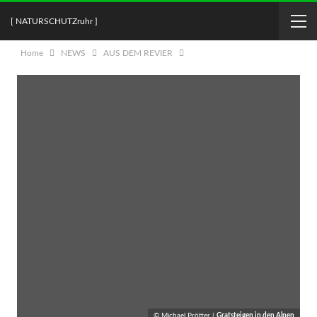
[ NATURSCHUTZruhr ]
Home
NEWS
AUS DEM REVIER
© Michael Prötter |
Gratsteigen in den Alpen