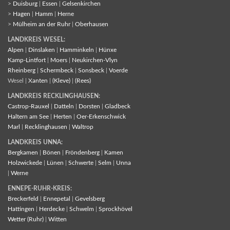
>
Duisburg
|
Essen
|
Gelsenkirchen
>
Hagen
|
Hamm
|
Herne
>
Mülheim an der Ruhr
|
Oberhausen
LANDKREIS WESEL:
Alpen
|
Dinslaken
|
Hamminkeln
|
Hünxe
Kamp-Lintfort
|
Moers
|
Neukirchen-Vlyn
Rheinberg
|
Schermbeck
|
Sonsbeck
|
Voerde
Wesel |
Xanten
|
(Kleve)
|
(Rees)
LANDKREIS RECKLINGHAUSEN:
Castrop-Rauxel
|
Datteln
|
Dorsten
|
Gladbeck
Haltern am See
|
Herten
|
Oer-Erkenschwick
Marl
|
Recklinghausen
|
Waltrop
LANDKREIS UNNA:
Bergkamen
|
Bönen
|
Fröndenberg
|
Kamen
Holzwickede
|
Lünen
|
Schwerte
|
Selm
|
Unna
|
Werne
ENNEPE-RUHR-KREIS:
Breckerfeld
|
Ennepetal
|
Gevelsberg
Hattingen
|
Herdecke
|
Schwelm
|
Sprockhövel
Wetter (Ruhr)
|
Witten