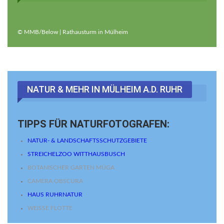
© MMB/Below | Rathausturm in Mülheim
NATUR & MEHR IN MÜLHEIM A.d. RUHR
TIPPS FÜR NATURFOTOGRAFEN:
NATUR- & LANDSCHAFTSSCHUTZGEBIETE
STREICHELZOO WITTHAUSBUSCH
BOTANISCHER GARTEN MÜGA
CAMERA OBSCURA
HAUS RUHRNATUR
WEISSE FLOTTE