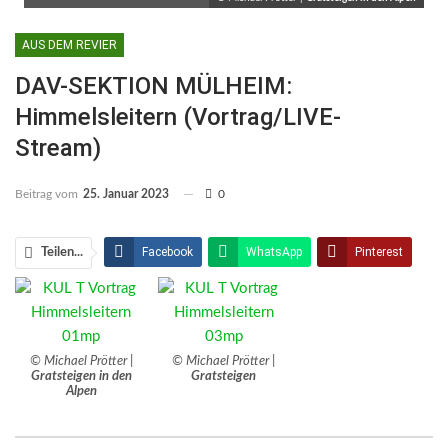
AUS DEM REVIER
DAV-SEKTION MÜLHEIM:
Himmelsleitern (Vortrag/LIVE-
Stream)
Beitrag vom
25. Januar 2023
0
Facebook
WhatsApp
Pinterest
Teilen...
Email
Linkedin
Telegram
Facebook Messenger
© Michael Prötter |
© Michael Prötter |
Gratsteigen in den
Gratsteigen
Alpen