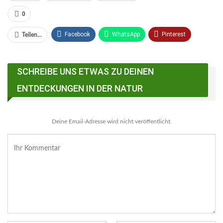
0
Facebook
WhatsApp
Pinterest
Teilen...
Email
Linkedin
Telegram
SCHREIBE UNS ETWAS ZU DEINEN
Facebook Messenger
ENTDECKUNGEN IN DER NATUR
Deine Email-Adresse wird nicht veröffentlicht.