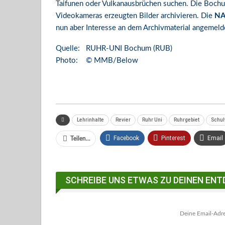
Taifunen oder Vulkanausbrüchen suchen. Die Bochum
Videokameras erzeugten Bilder archivieren. Die
NA
nun aber Interesse an dem Archivmaterial angemeld
Quelle: RUHR-UNI Bochum (RUB)
Photo: © MMB/Below
Lehrinhalte
Revier
Ruhr Uni
Ruhrgebiet
Schul
Facebook
Pinterest
Email
Teilen...
Facebook Messenger
SCHREIBE UNS ETWAS ZU DEINEN ENT
Deine Email-Adres