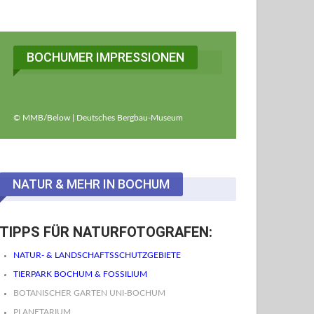
BOCHUMER IMPRESSIONEN
© MMB/Below | Deutsches Bergbau-Museum
NATUR & MEHR IN BOCHUM
TIPPS FÜR NATURFOTOGRAFEN:
NATUR- & LANDSCHAFTSSCHUTZGEBIETE
TIERPARK BOCHUM & FOSSILIUM
BOTANISCHER GARTEN UNI-BOCHUM
PLANETARIUM