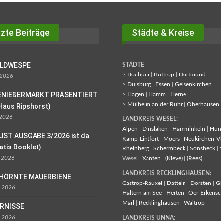
zte Beiträge
Städte & Kreise
OLDWESPE
STÄDTE
>
Bochum
|
Bottrop
|
Dortmund
 2026
>
Duisburg
|
Essen
|
Gelsenkirchen
ENIEßERMARKT PRÄSENTIERT
>
Hagen
|
Hamm
|
Herne
>
Mülheim an der Ruhr
|
Oberhausen
Haus Ripshorst)
 2026
LANDKREIS WESEL:
Alpen
|
Dinslaken
|
Hamminkeln
|
Hün
UST AUSGABE 3/2026 ist da
Kamp-Lintfort
|
Moers
|
Neukirchen-V
ratis Booklet)
Rheinberg
|
Schermbeck
|
Sonsbeck
|
l 2026
Wesel |
Xanten
|
(Kleve)
|
(Rees)
LANDKREIS RECKLINGHAUSEN:
EHÖRNTE MAUERBIENE
Castrop-Rauxel
|
Datteln
|
Dorsten
|
G
l 2026
Haltern am See
|
Herten
|
Oer-Erkensc
Marl
|
Recklinghausen
|
Waltrop
ORNISSE
l 2026
LANDKREIS UNNA: