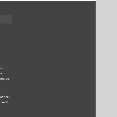
xe
lyn
Voerde
ladbeck
hwick