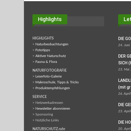
Highlights
Let
DIE G
HIGHLIGHTS
>
Naturbeobachtungen
24. Juni
>
Fototipps
DER G
>
Aktiver Naturschutz
>
Fauna & Flora
SICH (
23. Mai
NATURFOTOGRAFIE
>
Leserfoto-Galerie
LANDL
>
Makroschule, Tipps & Tricks
(mit g
>
Produktempfehlungen
26. Apri
SERVICE
> Netzwerkadressen
DIE G
>
Newsletter abonnieren
23. Apri
> Sponsoring
> Nützliche Links
DIE H
20. Apri
NATURSCHUTZ.ruhr