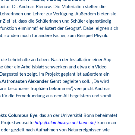
rbeiter Dr. Andreas Rienow. Die Materialien stellen die
 Lehrerinnen und Lehrer zur Verfügung. Außerdem bieten sie
Ziel ist, dass die Schülerinnen und Schüler eigenständig
unktion einnimmt“, erläutert der Geograf. Dabei eignen sich
ht
, sondern auch für andere Fächer, zum Beispiel
Physik
.
ie Lehrinhalte an Leben: Nach der Installation einer App
e über ein Arbeitsblatt schwenken und etwa ein Video
argestellten zeigt. Im Projekt geplant ist außerdem ein
 Astronauten Alexander Gerst
begleiten soll. „Da wird
 ganz besondere Trophäen bekommen“, verspricht Andreas
 für die Fernerkundung aus dem All begeistern und somit
ekts Columbus Eye
, das an der Universität Bonn beheimatet
r Projektwebseite
http://columbuseye.uni-bonn.de/
kann man
 oder gezielt nach Aufnahmen von Naturereignissen wie