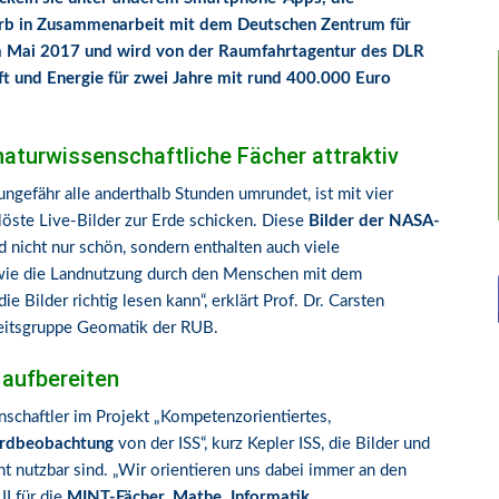
erb in Zusammenarbeit mit dem Deutschen Zentrum für
 im Mai 2017 und wird von der Raumfahrtagentur des DLR
t und Energie für zwei Jahre mit rund 400.000 Euro
naturwissenschaftliche Fächer attraktiv
 ungefähr alle anderthalb Stunden umrundet, ist mit vier
löste Live-Bilder zur Erde schicken. Diese
Bilder der NASA-
d nicht nur schön, sondern enthalten auch viele
 wie die Landnutzung durch den Menschen mit dem
Bilder richtig lesen kann“, erklärt Prof. Dr. Carsten
eitsgruppe Geomatik der RUB.
 aufbereiten
schaftler im Projekt „Kompetenzorientiertes,
 Erdbeobachtung
von der ISS“, kurz Kepler ISS, die Bilder und
cht nutzbar sind. „Wir orientieren uns dabei immer an den
I für die
MINT-Fächer, Mathe, Informatik,