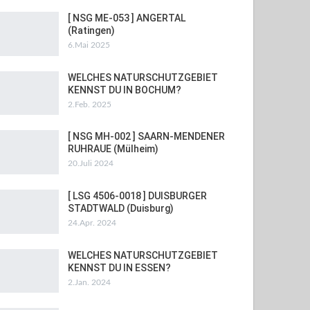
[ NSG ME-053 ] ANGERTAL
(Ratingen)
6.Mai 2025
WELCHES NATURSCHUTZGEBIET
KENNST DU IN BOCHUM?
2.Feb. 2025
[ NSG MH-002 ] SAARN-MENDENER
RUHRAUE (Mülheim)
20.Juli 2024
[ LSG 4506-0018 ] DUISBURGER
STADTWALD (Duisburg)
24.Apr. 2024
WELCHES NATURSCHUTZGEBIET
KENNST DU IN ESSEN?
2.Jan. 2024