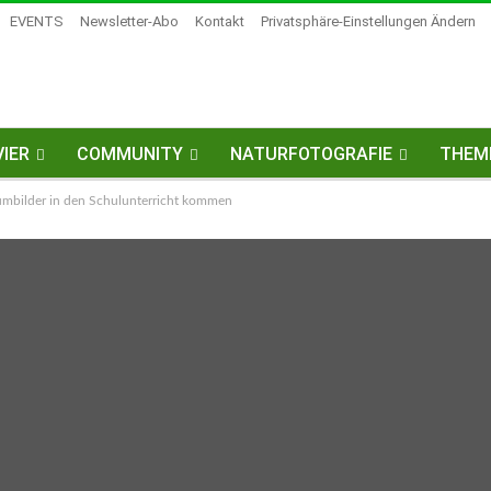
EVENTS
Newsletter-Abo
Kontakt
Privatsphäre-Einstellungen Ändern
IER
COMMUNITY
NATURFOTOGRAFIE
THEM
mbilder in den Schulunterricht kommen