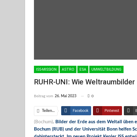
ISS-MISSION
ASTRO
ESA
UMWELTBILDUNG
RUHR-UNI: Wie Weltraumbilder 
Beitrag vom
26. Mai 2023
0
Facebook
Pinterest
Teilen...
(Bochum)
.
Bilder der Erde aus dem Weltall üben e
Facebook Messenger
Bochum (RUB) und der Universität Bonn helfen Sc
dahintersteckt. Im neuen Projekt Kepler ISS ent